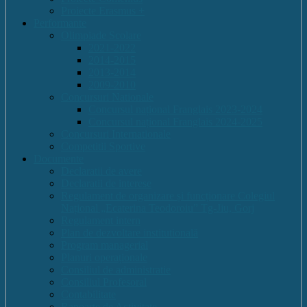
Proiecte Erasmus +
Performante
Olimpiade Scolare
2021-2022
2014-2015
2013-2014
2009-2010
Concursuri Nationale
Concursul național Franglais 2023-2024
Concursul național Franglais 2024-2025
Concursuri Internationale
Competitii Sportive
Documente
Declaratii de avere
Declaratii de interese
Regulament de organizare și funcționare Colegiul
Național „Ecaterina Teodoroiu” Tg-Jiu, Gorj
Regulament intern
Plan de dezvoltare institutională
Program managerial
Planuri operaționale
Consiliul de administratie
Consiliul Profesoral
Contabilitate
Rapoarte de Activitate