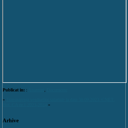
Publicat in:
:
Anunturi
,
Documente
«
Transparența veniturilor salariale la data 30.09.2023. CNET.
Hot. CA nr.1 2023-2024
»
Arhive