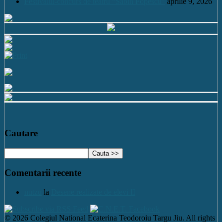
Festivalul-concurs de teatru “Sabin Popescu”
aprilie 9, 2026
Cautare
Comentarii recente
nutzu
la
Desene realizate de elevi II
© 2026 Colegiul National Ecaterina Teodoroiu Targu Jiu. All rights