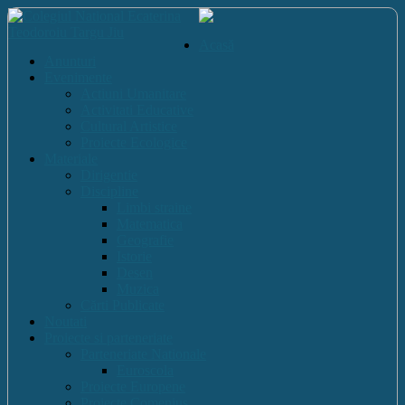
Acasă
Anunturi
Evenimente
Actiuni Umanitare
Activitati Educative
Cultural Artistice
Proiecte Ecologice
Materiale
Dirigentie
Discipline
Limbi straine
Matematica
Geografie
Istorie
Desen
Muzica
Cărti Publicate
Noutati
Proiecte si parteneriate
Parteneriate Nationale
Euroscola
Proiecte Europene
Proiecte Comenius