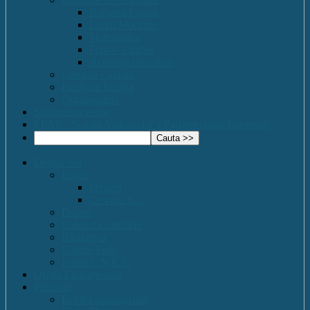
Romana-Latina
Limbi Moderne
Matematica
Fizica- Chimie
Activități educative
Comisia Calitatii
Evaluare Interna
Organigrama
Saptamana verde
EPAS – Scoală Ambasador a Parlamentului European
Despre noi
Istoric
Prezent
Ce vom fi…
Dotare
Cabinet Consiliere
Biblioteca
Galerie Foto
Imnul C.N.E.T.
Oferta Educațională
Personal
Echipa managerială