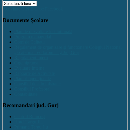
Arhive
Activitate C.N.E.T. pe Facebook
Documente Școlare
Plan de dezvoltare institutională
Program managerial
Comisia Calitatii
Regulament de organizare și funcționare Colegiul Național
„Ecaterina Teodoroiu” Tg-Jiu, Gorj
Regulament intern
Organigrama
Evaluare Interna
Rapoarte de Activitate
Planuri operaționale
Consiliul de administratie
Consiliul Profesoral
Contabilitate
Recomandari jud. Gorj
Centrul Brancuși
Hotel Targu Jiu
Primaria Targu Jiu