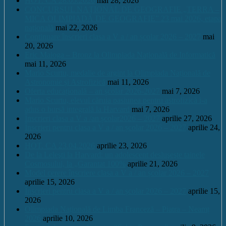
HOT. CA 28.05.2026
mai 28, 2026
CONCURSUL NAŢIONAL DE GEOGRAFIE „TERRA –
MICA OLIMPIADĂ DE GEOGRAFIE” 23 mai 2026, etapa
națională
mai 22, 2026
Continuare înscrieri clasa a V a / an școlar 2026 – 2027
mai
20, 2026
Eric Maioga – Bronz la Olimpiada Națională de Informatică
mai 11, 2026
Mario Scurtu, medalie de argint la Olimpiada Națională de
Astronomie și Astrofizică
mai 11, 2026
Oferta educațională – an școlar 2026-2027
mai 7, 2026
Mario Scurtu, elevul căruia pasiunea pentru astrofizică i-a
adus o bursă integrală la Harvard
mai 7, 2026
Înscrieri clasa a V a /an școlar2026 – 2027
aprilie 27, 2026
Înscrieri pentru clasa a V a / an școlar 2026 – 2027
aprilie 24,
2026
HOT. CA 23.04.2026
aprilie 23, 2026
De la Leleşti la Harvard: un adolescent desluşeşte tainele
Cosmosului, la „Garantat 100%
aprilie 21, 2026
Model cerere înscriere clasa a V a / an școlar 2026 – 2027
aprilie 15, 2026
Înscrieri pentru clasa a V a / an școlar 2026 – 2027
aprilie 15,
2026
Olimpiada Națională de Limba Franceză – Piatra – Neamț
2026
aprilie 10, 2026