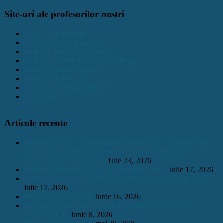
Site-uri ale profesorilor nostri
C.N.E.T. Euroscola
Calea Eroilor – Euroscola
Prof. Dr. Marinela Pîrvulescu
Prof. Dr. Nichifor Gheorghe : Blog
Proiect "Practică Teoria"
Revista REV-ECA
Simpozion Limbi Moderne
Site M.E.C.
Articole recente
IMPORTANT ! Se redeschide căminul CNET pentru anul
școlar 2026 – 2027. Înscrierile se fac tot în perioada
23.07.2026 – 28.07.2026.
iulie 23, 2026
Înscriere clasa a IX a – an școlar 2026 – 2027
iulie 17, 2026
Calendar BACALAUREAT – sesiunea iulie august 2026
iulie 17, 2026
HOT. CA 09.06.2026
iunie 16, 2026
Înscrierile pentru clasa a V a an școlar 2026 – 2027 –
CONTINUĂ.
iunie 8, 2026