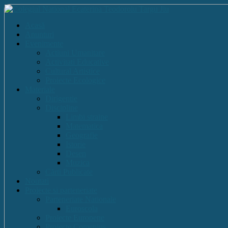
Acasă
Anunturi
Evenimente
Actiuni Umanitare
Activitati Educative
Cultural Artistice
Proiecte Ecologice
Materiale
Dirigentie
Discipline
Limbi straine
Matematica
Geografie
Istorie
Desen
Muzica
Cărti Publicate
Noutati
Proiecte si parteneriate
Parteneriate Nationale
Euroscola
Proiecte Europene
Proiecte Comenius