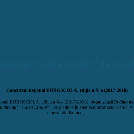
umental ”Calea Eroilor” Târgu J
Concursul național EUROSCOLA, ediția a X-a (2017-2018)
țional EUROSCOLA, ediția a X-a (2017-2018), organizează
în data de
numental ”Calea Eroilor”
, ci și aduce în atenția tuturor celor care îl 
Constantin Brâncuși.