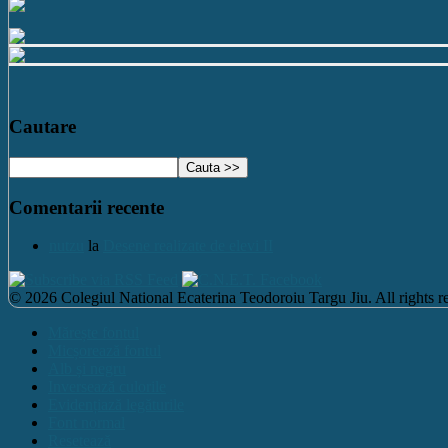
Cautare
Comentarii recente
nutzu
la
Desene realizate de elevi II
© 2026 Colegiul National Ecaterina Teodoroiu Targu Jiu. All rights re
Mărește fontul
Micșorează fontul
Alb și negru
Inversează culorile
Evidențiază legăturile
Font normal
Resetează