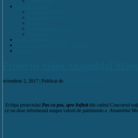
Organigrama
Comisia Calitatii
Componența C.E.A.C.
Regulament C.E.A.C.
R.A.E.I.
Plan operational C.E.A.C.
Strategia C.E.A.C.
Pagina Facebook C.N.E.T.
C.N.E.T. în Media Locală și Națională
Contact
Proiecție video Ansamblul Mon
octombrie 2, 2017 |
Publicat de
Manica Andreea
Info
Echipa proiectului
Pas cu pas, spre Infinit
din cadrul Concursul na
ce nu doar informează asupra valorii de patrimoniu a
Ansamblul Mo