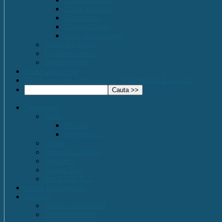
Limbi Moderne
Matematica
Fizica- Chimie
Activități educative
Comisia Calitatii
Evaluare Interna
Organigrama
Saptamana verde
EPAS – Scoală Ambasador a Parlamentului European
Despre noi
Istoric
Prezent
Ce vom fi…
Dotare
Cabinet Consiliere
Biblioteca
Galerie Foto
Imnul C.N.E.T.
Oferta Educațională
Personal
Echipa managerială
Cadre Didactice