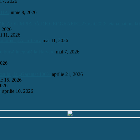
 17, 2026
INUĂ.
iunie 8, 2026
OLIMPIADĂ DE GEOGRAFIE” 23 mai 2026, etapa națională
, 2026
i 11, 2026
onomie și Astrofizică
mai 11, 2026
 o bursă integrală la Harvard
mai 7, 2026
2026
mosului, la „Garantat 100%
aprilie 21, 2026
lie 15, 2026
2026
6
aprilie 10, 2026