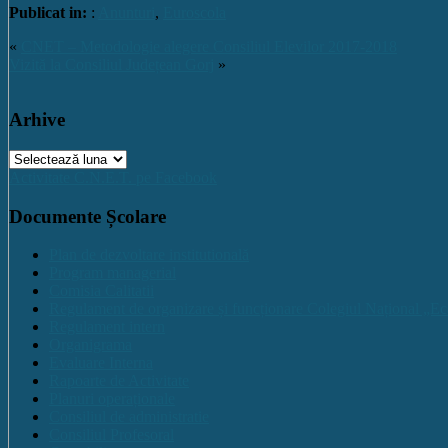
Publicat in:
:
Anunturi
,
Euroscola
«
CNET – Metodologie alegere Consiliul Elevilor 2017-2018
Vizită la Consiliul Județean Gorj
»
Arhive
Arhive
Activitate C.N.E.T. pe Facebook
Documente Școlare
Plan de dezvoltare institutională
Program managerial
Comisia Calitatii
Regulament de organizare și funcționare Colegiul Național „Ec
Regulament intern
Organigrama
Evaluare Interna
Rapoarte de Activitate
Planuri operaționale
Consiliul de administratie
Consiliul Profesoral