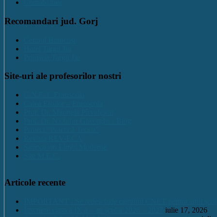
Contabilitate
Recomandari jud. Gorj
Centrul Brancuși
Hotel Targu Jiu
Primaria Targu Jiu
Site-uri ale profesorilor nostri
C.N.E.T. Euroscola
Calea Eroilor – Euroscola
Prof. Dr. Marinela Pîrvulescu
Prof. Dr. Nichifor Gheorghe : Blog
Proiect "Practică Teoria"
Revista REV-ECA
Simpozion Limbi Moderne
Site M.E.C.
Articole recente
IMPORTANT ! Se redeschide căminul CNET pentru anul școlar 2
Înscriere clasa a IX a – an școlar 2026 – 2027
iulie 17, 2026