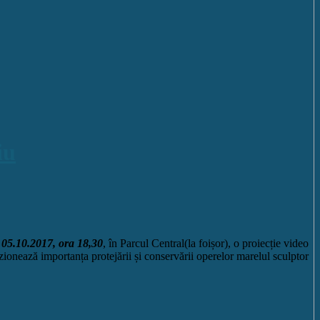
iu
 05.10.2017, ora 18,30
, în Parcul Central(la foișor), o proiecție video
vizionează importanța protejării și conservării operelor marelul sculptor