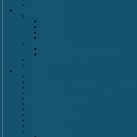
Proiecte Erasmus +
Performante
Olimpiade Scolare
2021-2022
2014-2015
2013-2014
2009-2010
Concursuri Nationale
Concursul național Franglais 2023-2024
Concursul național Franglais 2024-2025
Concursuri Internationale
Competitii Sportive
Documente
Declaratii de avere
Declaratii de interese
Regulament de organizare și funcționare Colegiul Națion
Regulament intern
Plan de dezvoltare institutională
Program managerial
Planuri operaționale
Consiliul de administratie
Consiliul Profesoral
Contabilitate
Rapoarte de Activitate
Romana-Latina