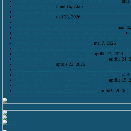
Calendar BACALAUREAT – sesiunea iulie august 2026
iulie
HOT. CA 09.06.2026
iunie 16, 2026
Înscrierile pentru clasa a V a an școlar 2026 – 2027 – CONT
HOT. CA 28.05.2026
mai 28, 2026
CONCURSUL NAŢIONAL DE GEOGRAFIE „TERRA – MICA 
Continuare înscrieri clasa a V a / an școlar 2026 – 2027
mai 20
Eric Maioga – Bronz la Olimpiada Națională de Informatică
ma
Mario Scurtu, medalie de argint la Olimpiada Națională de Astr
Oferta educațională – an școlar 2026-2027
mai 7, 2026
Mario Scurtu, elevul căruia pasiunea pentru astrofizică i-a adus
Înscrieri clasa a V a /an școlar2026 – 2027
aprilie 27, 2026
Înscrieri pentru clasa a V a / an școlar 2026 – 2027
aprilie 24, 
HOT. CA 23.04.2026
aprilie 23, 2026
De la Leleşti la Harvard: un adolescent desluşeşte tainele Cos
Model cerere înscriere clasa a V a / an școlar 2026 – 2027
apri
Înscrieri pentru clasa a V a / an școlar 2026 – 2027
aprilie 15, 
Olimpiada Națională de Limba Franceză – Piatra – Neamț 202
Festivalul-concurs de teatru “Sabin Popescu”
aprilie 9, 2026