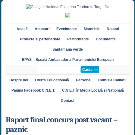
Acasă
Anunturi
Evenimente
Materiale
Noutati
Proiecte si parteneriate
Performante
Documente
Saptamana verde
EPAS – Scoală Ambasador a Parlamentului European
Despre noi
Oferta Educațională
Personal
Comisia Calitatii
Pagina Facebook C.N.E.T.
C.N.E.T. în Media Locală și Națională
Contact
Raport final concurs post vacant –
paznic