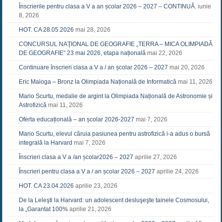
Înscrierile pentru clasa a V a an școlar 2026 – 2027 – CONTINUĂ.
iunie
8, 2026
HOT. CA 28.05.2026
mai 28, 2026
CONCURSUL NAŢIONAL DE GEOGRAFIE „TERRA – MICA OLIMPIADĂ
DE GEOGRAFIE” 23 mai 2026, etapa națională
mai 22, 2026
Continuare înscrieri clasa a V a / an școlar 2026 – 2027
mai 20, 2026
Eric Maioga – Bronz la Olimpiada Națională de Informatică
mai 11, 2026
Mario Scurtu, medalie de argint la Olimpiada Națională de Astronomie și
Astrofizică
mai 11, 2026
Oferta educațională – an școlar 2026-2027
mai 7, 2026
Mario Scurtu, elevul căruia pasiunea pentru astrofizică i-a adus o bursă
integrală la Harvard
mai 7, 2026
Înscrieri clasa a V a /an școlar2026 – 2027
aprilie 27, 2026
Înscrieri pentru clasa a V a / an școlar 2026 – 2027
aprilie 24, 2026
HOT. CA 23.04.2026
aprilie 23, 2026
De la Leleşti la Harvard: un adolescent desluşeşte tainele Cosmosului,
la „Garantat 100%
aprilie 21, 2026