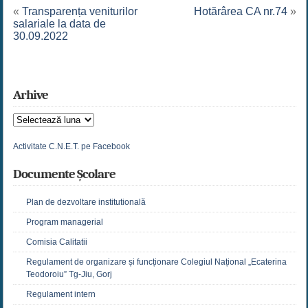
«
Transparența veniturilor
Hotărârea CA nr.74
»
salariale la data de
30.09.2022
Arhive
Arhive
Activitate C.N.E.T. pe Facebook
Documente Școlare
Plan de dezvoltare institutională
Program managerial
Comisia Calitatii
Regulament de organizare și funcționare Colegiul Național „Ecaterina
Teodoroiu” Tg-Jiu, Gorj
Regulament intern