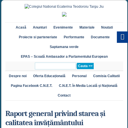
Acasă
Anunturi
Evenimente
Materiale
Noutati
Proiecte si parteneriate
Performante
Documente
Saptamana verde
EPAS – Scoală Ambasador a Parlamentului European
Despre noi
Oferta Educațională
Personal
Comisia Calitatii
Pagina Facebook C.N.E.T.
C.N.E.T. în Media Locală și Națională
Contact
Raport general privind starea și
calitatea învățământului