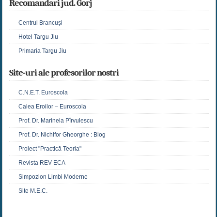
Recomandari jud. Gorj
Centrul Brancuși
Hotel Targu Jiu
Primaria Targu Jiu
Site-uri ale profesorilor nostri
C.N.E.T. Euroscola
Calea Eroilor – Euroscola
Prof. Dr. Marinela Pîrvulescu
Prof. Dr. Nichifor Gheorghe : Blog
Proiect "Practică Teoria"
Revista REV-ECA
Simpozion Limbi Moderne
Site M.E.C.