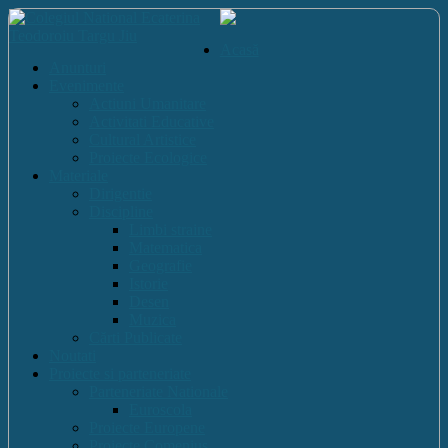
Acasă
Anunturi
Evenimente
Actiuni Umanitare
Activitati Educative
Cultural Artistice
Proiecte Ecologice
Materiale
Dirigentie
Discipline
Limbi straine
Matematica
Geografie
Istorie
Desen
Muzica
Cărti Publicate
Noutati
Proiecte si parteneriate
Parteneriate Nationale
Euroscola
Proiecte Europene
Proiecte Comenius