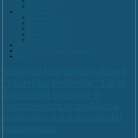
Cadre Didactice
Organigrama
Comisia Calitatii
Componența C.E.A.C.
Regulament C.E.A.C.
R.A.E.I.
Plan operational C.E.A.C.
Strategia C.E.A.C.
Pagina Facebook C.N.E.T.
C.N.E.T. în Media Locală și Națională
Contact
Strategia Colegiului Național
”Ecaterina Teodoroiu” Târgu
Jiu privind metodele și
instrumentele de evaluare a
proiectelor și parteneriatelor
educaționale