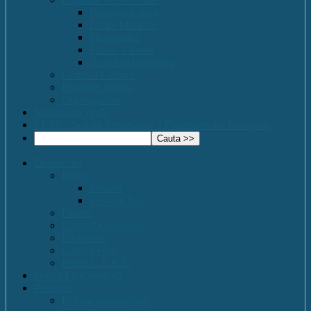
Romana-Latina
Limbi Moderne
Matematica
Fizica- Chimie
Activități educative
Comisia Calitatii
Evaluare Interna
Organigrama
Saptamana verde
EPAS – Scoală Ambasador a Parlamentului European
Despre noi
Istoric
Prezent
Ce vom fi…
Dotare
Cabinet Consiliere
Biblioteca
Galerie Foto
Imnul C.N.E.T.
Oferta Educațională
Personal
Echipa managerială