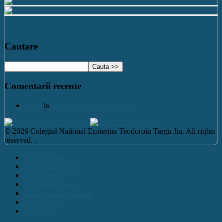
Cautare
Comentarii recente
nutzu
la
Desene realizate de elevi II
© 2026 Colegiul National Ecaterina Teodoroiu Targu Jiu. All rights
reserved. .
Mărește fontul
Micșorează fontul
Alb și negru
Inversează culorile
Evidențiază legăturile
Font normal
Resetează