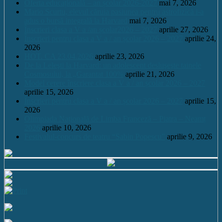
Oferta educațională – an școlar 2026-2027
mai 7, 2026
Mario Scurtu, elevul căruia pasiunea pentru astrofizică i-a
adus o bursă integrală la Harvard
mai 7, 2026
Înscrieri clasa a V a /an școlar2026 – 2027
aprilie 27, 2026
Înscrieri pentru clasa a V a / an școlar 2026 – 2027
aprilie 24,
2026
HOT. CA 23.04.2026
aprilie 23, 2026
De la Leleşti la Harvard: un adolescent desluşeşte tainele
Cosmosului, la „Garantat 100%
aprilie 21, 2026
Model cerere înscriere clasa a V a / an școlar 2026 – 2027
aprilie 15, 2026
Înscrieri pentru clasa a V a / an școlar 2026 – 2027
aprilie 15,
2026
Olimpiada Națională de Limba Franceză – Piatra – Neamț
2026
aprilie 10, 2026
Festivalul-concurs de teatru “Sabin Popescu”
aprilie 9, 2026