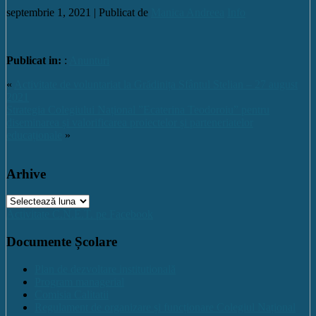
septembrie 1, 2021 |
Publicat de
Manica Andreea
Info
Publicat in:
:
Anunturi
«
Activitate de voluntariat la Grădinița Sfântul Stelian – 27 august
2021
Strategia Colegiului Național ”Ecaterina Teodoroiu” pentru
diseminarea și valorificarea proiectelor și parteneriatelor
educaționale
»
Arhive
Arhive
Activitate C.N.E.T. pe Facebook
Documente Școlare
Plan de dezvoltare institutională
Program managerial
Comisia Calitatii
Regulament de organizare și funcționare Colegiul Național