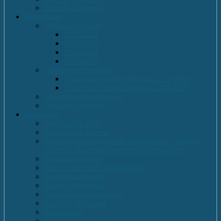
Proiecte Erasmus +
Performante
Olimpiade Scolare
2021-2022
2014-2015
2013-2014
2009-2010
Concursuri Nationale
Concursul național Franglais 2023-2024
Concursul național Franglais 2024-2025
Concursuri Internationale
Competitii Sportive
Documente
Declaratii de avere
Declaratii de interese
Regulament de organizare și funcționare Colegiul
Național „Ecaterina Teodoroiu” Tg-Jiu, Gorj
Regulament intern
Plan de dezvoltare institutională
Program managerial
Planuri operaționale
Consiliul de administratie
Consiliul Profesoral
Contabilitate
Rapoarte de Activitate