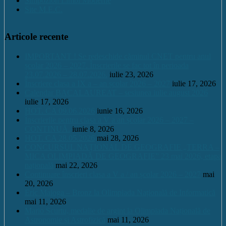
Simpozion Limbi Moderne
Site M.E.C.
Articole recente
IMPORTANT ! Se redeschide căminul CNET pentru anul
școlar 2026 – 2027. Înscrierile se fac tot în perioada
23.07.2026 – 28.07.2026.
iulie 23, 2026
Înscriere clasa a IX a – an școlar 2026 – 2027
iulie 17, 2026
Calendar BACALAUREAT – sesiunea iulie august 2026
iulie 17, 2026
HOT. CA 09.06.2026
iunie 16, 2026
Înscrierile pentru clasa a V a an școlar 2026 – 2027 –
CONTINUĂ.
iunie 8, 2026
HOT. CA 28.05.2026
mai 28, 2026
CONCURSUL NAŢIONAL DE GEOGRAFIE „TERRA –
MICA OLIMPIADĂ DE GEOGRAFIE” 23 mai 2026, etapa
națională
mai 22, 2026
Continuare înscrieri clasa a V a / an școlar 2026 – 2027
mai
20, 2026
Eric Maioga – Bronz la Olimpiada Națională de Informatică
mai 11, 2026
Mario Scurtu, medalie de argint la Olimpiada Națională de
Astronomie și Astrofizică
mai 11, 2026