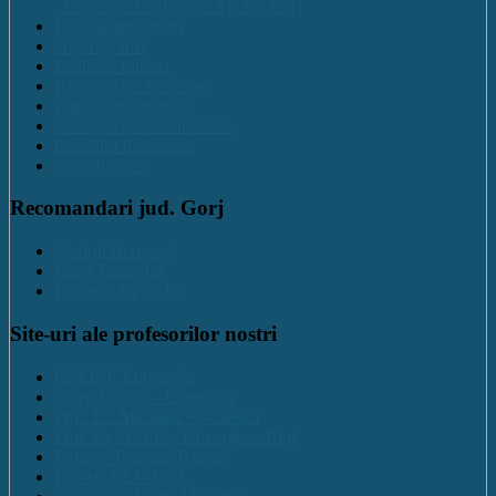
„Ecaterina Teodoroiu” Tg-Jiu, Gorj
Regulament intern
Organigrama
Evaluare Interna
Rapoarte de Activitate
Planuri operaționale
Consiliul de administratie
Consiliul Profesoral
Contabilitate
Recomandari jud. Gorj
Centrul Brancuși
Hotel Targu Jiu
Primaria Targu Jiu
Site-uri ale profesorilor nostri
C.N.E.T. Euroscola
Calea Eroilor – Euroscola
Prof. Dr. Marinela Pîrvulescu
Prof. Dr. Nichifor Gheorghe : Blog
Proiect "Practică Teoria"
Revista REV-ECA