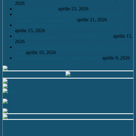
2026
HOT. CA 23.04.2026
aprilie 23, 2026
De la Leleşti la Harvard: un adolescent desluşeşte tainele
Cosmosului, la „Garantat 100%
aprilie 21, 2026
Model cerere înscriere clasa a V a / an școlar 2026 – 2027
aprilie 15, 2026
Înscrieri pentru clasa a V a / an școlar 2026 – 2027
aprilie 15,
2026
Olimpiada Națională de Limba Franceză – Piatra – Neamț
2026
aprilie 10, 2026
Festivalul-concurs de teatru “Sabin Popescu”
aprilie 9, 2026