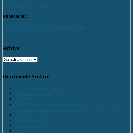
Descarcă (DOCX, 37KB)
Publicat in:
:
Anunturi
«
REZULTATE TESTARE CLASA a V a
CONTESTAȚII TESTARE CLASA a V a
»
Arhive
Arhive
Activitate C.N.E.T. pe Facebook
Documente Școlare
Plan de dezvoltare institutională
Program managerial
Comisia Calitatii
Regulament de organizare și funcționare Colegiul Național
„Ecaterina Teodoroiu” Tg-Jiu, Gorj
Regulament intern
Organigrama
Evaluare Interna
Rapoarte de Activitate