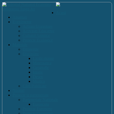
Acasă
Anunturi
Evenimente
Actiuni Umanitare
Activitati Educative
Cultural Artistice
Proiecte Ecologice
Materiale
Dirigentie
Discipline
Limbi straine
Matematica
Geografie
Istorie
Desen
Muzica
Cărti Publicate
Noutati
Proiecte si parteneriate
Parteneriate Nationale
Euroscola
Proiecte Europene
Proiecte Comenius