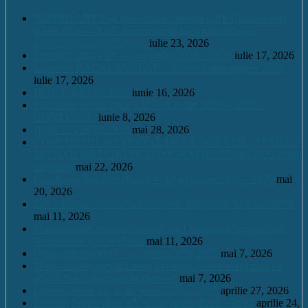
IMPORTANT ! Se redeschide căminul CNET pentru anul
școlar 2026 – 2027. Înscrierile se fac tot în perioada
23.07.2026 – 28.07.2026.
iulie 23, 2026
Înscriere clasa a IX a – an școlar 2026 – 2027
iulie 17, 2026
Calendar BACALAUREAT – sesiunea iulie august 2026
iulie 17, 2026
HOT. CA 09.06.2026
iunie 16, 2026
Înscrierile pentru clasa a V a an școlar 2026 – 2027 –
CONTINUĂ.
iunie 8, 2026
HOT. CA 28.05.2026
mai 28, 2026
CONCURSUL NAŢIONAL DE GEOGRAFIE „TERRA –
MICA OLIMPIADĂ DE GEOGRAFIE” 23 mai 2026, etapa
națională
mai 22, 2026
Continuare înscrieri clasa a V a / an școlar 2026 – 2027
mai
20, 2026
Eric Maioga – Bronz la Olimpiada Națională de Informatică
mai 11, 2026
Mario Scurtu, medalie de argint la Olimpiada Națională de
Astronomie și Astrofizică
mai 11, 2026
Oferta educațională – an școlar 2026-2027
mai 7, 2026
Mario Scurtu, elevul căruia pasiunea pentru astrofizică i-a
adus o bursă integrală la Harvard
mai 7, 2026
Înscrieri clasa a V a /an școlar2026 – 2027
aprilie 27, 2026
Înscrieri pentru clasa a V a / an școlar 2026 – 2027
aprilie 24,