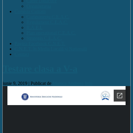
Cadre Didactice
Organigrama
Comisia Calitatii
Componența C.E.A.C.
Regulament C.E.A.C.
R.A.E.I.
Plan operational C.E.A.C.
Strategia C.E.A.C.
Pagina Facebook C.N.E.T.
C.N.E.T. în Media Locală și Națională
Contact
Testare clasa a V-a
iunie 9, 2019 |
Publicat de
Manica Andreea
Info