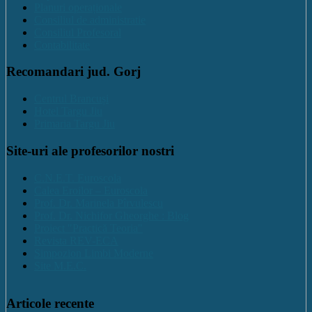
Planuri operaționale
Consiliul de administratie
Consiliul Profesoral
Contabilitate
Recomandari jud. Gorj
Centrul Brancuși
Hotel Targu Jiu
Primaria Targu Jiu
Site-uri ale profesorilor nostri
C.N.E.T. Euroscola
Calea Eroilor – Euroscola
Prof. Dr. Marinela Pîrvulescu
Prof. Dr. Nichifor Gheorghe : Blog
Proiect "Practică Teoria"
Revista REV-ECA
Simpozion Limbi Moderne
Site M.E.C.
Articole recente