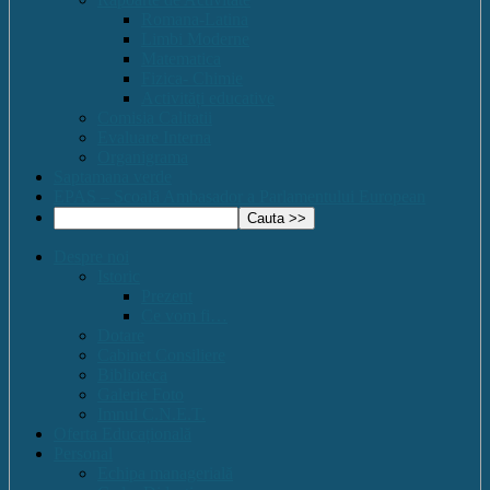
Romana-Latina
Limbi Moderne
Matematica
Fizica- Chimie
Activități educative
Comisia Calitatii
Evaluare Interna
Organigrama
Saptamana verde
EPAS – Scoală Ambasador a Parlamentului European
Despre noi
Istoric
Prezent
Ce vom fi…
Dotare
Cabinet Consiliere
Biblioteca
Galerie Foto
Imnul C.N.E.T.
Oferta Educațională
Personal
Echipa managerială