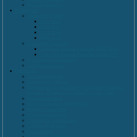
Proiecte Erasmus +
Performante
Olimpiade Scolare
2021-2022
2014-2015
2013-2014
2009-2010
Concursuri Nationale
Concursul național Franglais 2023-2024
Concursul național Franglais 2024-2025
Concursuri Internationale
Competitii Sportive
Documente
Declaratii de avere
Declaratii de interese
Regulament de organizare și funcționare Colegiul
Național „Ecaterina Teodoroiu” Tg-Jiu, Gorj
Regulament intern
Plan de dezvoltare institutională
Program managerial
Planuri operaționale
Consiliul de administratie
Consiliul Profesoral
Contabilitate
Rapoarte de Activitate