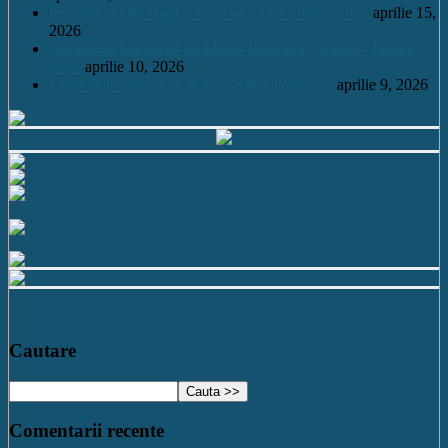
Înscrieri pentru clasa a V a / an școlar 2026 – 2027
aprilie 15,
2026
Olimpiada Națională de Limba Franceză – Piatra – Neamț
2026
aprilie 10, 2026
Festivalul-concurs de teatru “Sabin Popescu”
aprilie 9, 2026
Cautare
Comentarii recente