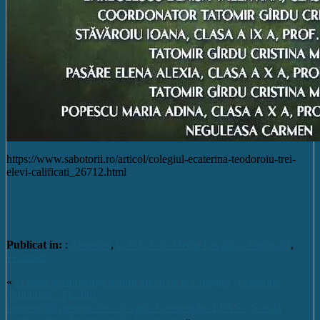
https://www.sabotorii.ro/articol/colegiul-ecaterina-teodoroiu-trei-
elevi-calificati_26712.html
Publicat in:
:
Anunturi
,
C.N.E.T. în Media Locală și Națională
,
Featured
«
O nouă performanță pentru elevii de la Colegiul „Ecaterina
Teodoroiu” Tg. Jiu!
Oportunități pentru elevi în cadrul proiectului EPAS- „Școala