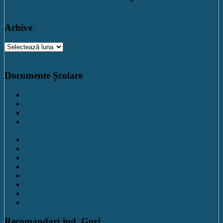
Ambasador a Parlamentului European”
»
Arhive
Arhive
Activitate C.N.E.T. pe Facebook
Documente Școlare
Plan de dezvoltare institutională
Program managerial
Comisia Calitatii
Regulament de organizare și funcționare Colegiul Național
„Ecaterina Teodoroiu” Tg-Jiu, Gorj
Regulament intern
Organigrama
Evaluare Interna
Rapoarte de Activitate
Planuri operaționale
Consiliul de administratie
Consiliul Profesoral
Contabilitate
Recomandari jud. Gorj