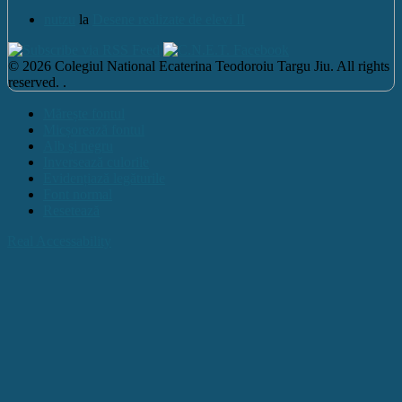
nutzu
la
Desene realizate de elevi II
© 2026 Colegiul National Ecaterina Teodoroiu Targu Jiu. All rights
reserved. .
Mărește fontul
Micșorează fontul
Alb și negru
Inversează culorile
Evidențiază legăturile
Font normal
Resetează
Real Accessability