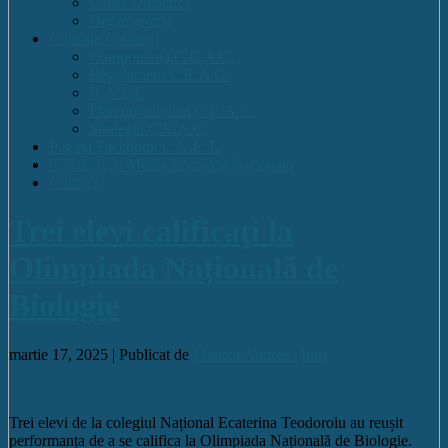
Cadre Didactice
Organigrama
Comisia Calitatii
Componența C.E.A.C.
Regulament C.E.A.C.
R.A.E.I.
Plan operational C.E.A.C.
Strategia C.E.A.C.
Pagina Facebook C.N.E.T.
C.N.E.T. în Media Locală și Națională
Contact
Trei elevi calificaţi la
Olimpiada Națională de
Biologie
martie 17, 2025 |
Publicat de
Manica Andreea
Info
Trei elevi de la colegiul Național Ecaterina Teodoroiu au reușit
performanța de a se califica la Olimpiada Națională de Biologie.