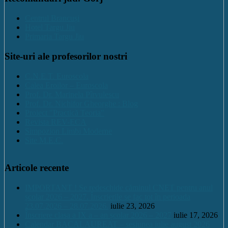
Centrul Brancuși
Hotel Targu Jiu
Primaria Targu Jiu
Site-uri ale profesorilor nostri
C.N.E.T. Euroscola
Calea Eroilor – Euroscola
Prof. Dr. Marinela Pîrvulescu
Prof. Dr. Nichifor Gheorghe : Blog
Proiect "Practică Teoria"
Revista REV-ECA
Simpozion Limbi Moderne
Site M.E.C.
Articole recente
IMPORTANT ! Se redeschide căminul CNET pentru anul
școlar 2026 – 2027. Înscrierile se fac tot în perioada
23.07.2026 – 28.07.2026.
iulie 23, 2026
Înscriere clasa a IX a – an școlar 2026 – 2027
iulie 17, 2026
Calendar BACALAUREAT – sesiunea iulie august 2026