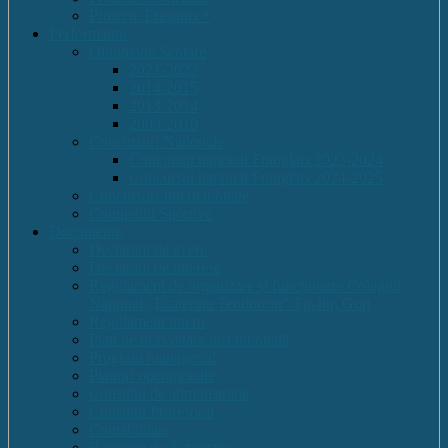
Proiecte Erasmus +
Performante
Olimpiade Scolare
2021-2022
2014-2015
2013-2014
2009-2010
Concursuri Nationale
Concursul național Franglais 2023-2024
Concursul național Franglais 2024-2025
Concursuri Internationale
Competitii Sportive
Documente
Declaratii de avere
Declaratii de interese
Regulament de organizare și funcționare Colegiul
Național „Ecaterina Teodoroiu” Tg-Jiu, Gorj
Regulament intern
Plan de dezvoltare institutională
Program managerial
Planuri operaționale
Consiliul de administratie
Consiliul Profesoral
Contabilitate
Rapoarte de Activitate