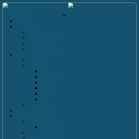
Acasă
Anunturi
Evenimente
Actiuni Umanitare
Activitati Educative
Cultural Artistice
Proiecte Ecologice
Materiale
Dirigentie
Discipline
Limbi straine
Matematica
Geografie
Istorie
Desen
Muzica
Cărti Publicate
Noutati
Proiecte si parteneriate
Parteneriate Nationale
Euroscola
Proiecte Europene
Proiecte Comenius