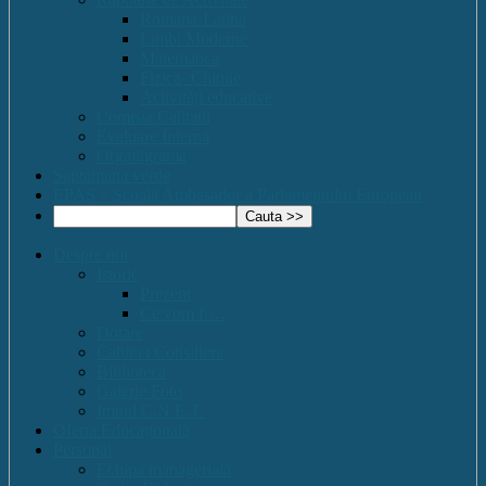
Romana-Latina
Limbi Moderne
Matematica
Fizica- Chimie
Activități educative
Comisia Calitatii
Evaluare Interna
Organigrama
Saptamana verde
EPAS – Scoală Ambasador a Parlamentului European
Despre noi
Istoric
Prezent
Ce vom fi…
Dotare
Cabinet Consiliere
Biblioteca
Galerie Foto
Imnul C.N.E.T.
Oferta Educațională
Personal
Echipa managerială