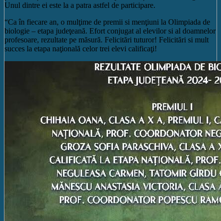
Unul dintre ei este la a patra astfel de participare.
“Ca în fiecare an, o mulţime de premii si menţiuni la Olimpiada de
biologie – etapa judeţeană. Efort conjugat al elevilor si al doamnelor
profesoare, rezultate pe măsură. Felicitări tuturor! Felicitări si mult
succes la etapa naţională celor trei elevi calificaţi!