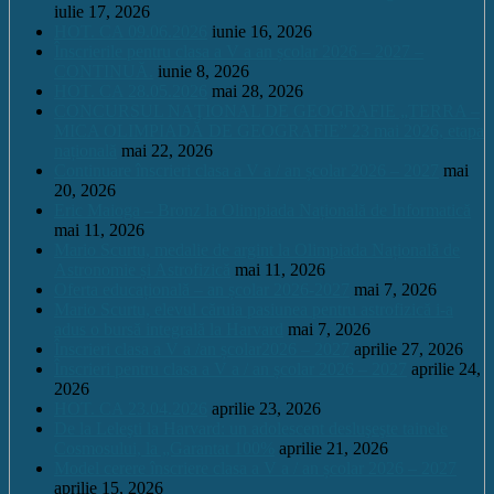
iulie 17, 2026
HOT. CA 09.06.2026
iunie 16, 2026
Înscrierile pentru clasa a V a an școlar 2026 – 2027 –
CONTINUĂ.
iunie 8, 2026
HOT. CA 28.05.2026
mai 28, 2026
CONCURSUL NAŢIONAL DE GEOGRAFIE „TERRA –
MICA OLIMPIADĂ DE GEOGRAFIE” 23 mai 2026, etapa
națională
mai 22, 2026
Continuare înscrieri clasa a V a / an școlar 2026 – 2027
mai
20, 2026
Eric Maioga – Bronz la Olimpiada Națională de Informatică
mai 11, 2026
Mario Scurtu, medalie de argint la Olimpiada Națională de
Astronomie și Astrofizică
mai 11, 2026
Oferta educațională – an școlar 2026-2027
mai 7, 2026
Mario Scurtu, elevul căruia pasiunea pentru astrofizică i-a
adus o bursă integrală la Harvard
mai 7, 2026
Înscrieri clasa a V a /an școlar2026 – 2027
aprilie 27, 2026
Înscrieri pentru clasa a V a / an școlar 2026 – 2027
aprilie 24,
2026
HOT. CA 23.04.2026
aprilie 23, 2026
De la Leleşti la Harvard: un adolescent desluşeşte tainele
Cosmosului, la „Garantat 100%
aprilie 21, 2026
Model cerere înscriere clasa a V a / an școlar 2026 – 2027
aprilie 15, 2026