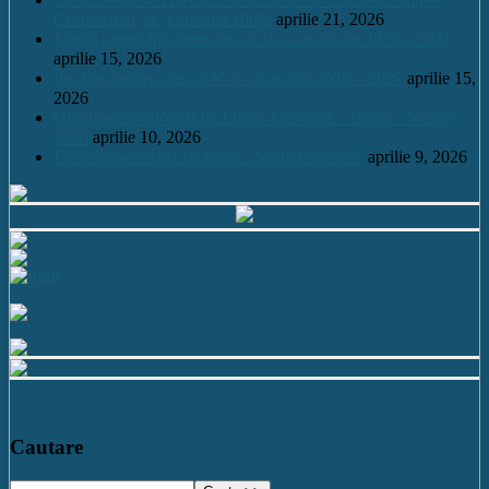
Cosmosului, la „Garantat 100%
aprilie 21, 2026
Model cerere înscriere clasa a V a / an școlar 2026 – 2027
aprilie 15, 2026
Înscrieri pentru clasa a V a / an școlar 2026 – 2027
aprilie 15,
2026
Olimpiada Națională de Limba Franceză – Piatra – Neamț
2026
aprilie 10, 2026
Festivalul-concurs de teatru “Sabin Popescu”
aprilie 9, 2026
Cautare