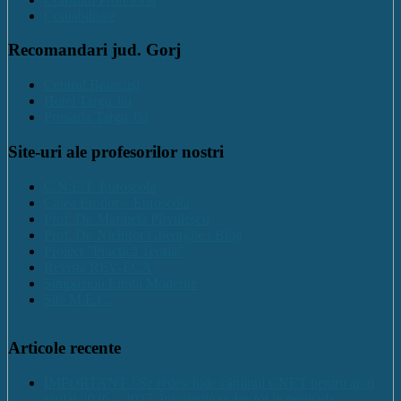
Contabilitate
Recomandari jud. Gorj
Centrul Brancuși
Hotel Targu Jiu
Primaria Targu Jiu
Site-uri ale profesorilor nostri
C.N.E.T. Euroscola
Calea Eroilor – Euroscola
Prof. Dr. Marinela Pîrvulescu
Prof. Dr. Nichifor Gheorghe : Blog
Proiect "Practică Teoria"
Revista REV-ECA
Simpozion Limbi Moderne
Site M.E.C.
Articole recente
IMPORTANT ! Se redeschide căminul CNET pentru anul
școlar 2026 – 2027. Înscrierile se fac tot în perioada