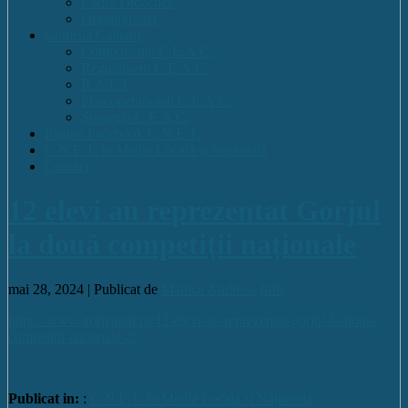
Cadre Didactice
Organigrama
Comisia Calitatii
Componența C.E.A.C.
Regulament C.E.A.C.
R.A.E.I.
Plan operational C.E.A.C.
Strategia C.E.A.C.
Pagina Facebook C.N.E.T.
C.N.E.T. în Media Locală și Națională
Contact
12 elevi au reprezentat Gorjul
la două competiții naționale
mai 28, 2024 |
Publicat de
Manica Andreea
Info
https://www.gorjeanul.ro/12-elevi-au-reprezentat-gorjul-la-doua-
competitii-nationale-2/
Publicat in:
:
C.N.E.T. în Media Locală și Națională