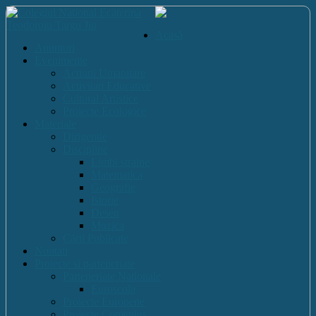
Acasă
Anunturi
Evenimente
Actiuni Umanitare
Activitati Educative
Cultural Artistice
Proiecte Ecologice
Materiale
Dirigentie
Discipline
Limbi straine
Matematica
Geografie
Istorie
Desen
Muzica
Cărti Publicate
Noutati
Proiecte si parteneriate
Parteneriate Nationale
Euroscola
Proiecte Europene
Proiecte Comenius