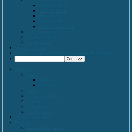
Romana-Latina
Limbi Moderne
Matematica
Fizica- Chimie
Activități educative
Comisia Calitatii
Evaluare Interna
Organigrama
Saptamana verde
EPAS – Scoală Ambasador a Parlamentului European
Despre noi
Istoric
Prezent
Ce vom fi…
Dotare
Cabinet Consiliere
Biblioteca
Galerie Foto
Imnul C.N.E.T.
Oferta Educațională
Personal
Echipa managerială