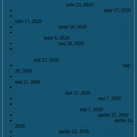
23.07.2026 – 28.07.2026.
iulie 23, 2026
Înscriere clasa a IX a – an școlar 2026 – 2027
iulie 17, 2026
Calendar BACALAUREAT – sesiunea iulie august 2026
iulie 17, 2026
HOT. CA 09.06.2026
iunie 16, 2026
Înscrierile pentru clasa a V a an școlar 2026 – 2027 –
CONTINUĂ.
iunie 8, 2026
HOT. CA 28.05.2026
mai 28, 2026
CONCURSUL NAŢIONAL DE GEOGRAFIE „TERRA –
MICA OLIMPIADĂ DE GEOGRAFIE” 23 mai 2026, etapa
națională
mai 22, 2026
Continuare înscrieri clasa a V a / an școlar 2026 – 2027
mai
20, 2026
Eric Maioga – Bronz la Olimpiada Națională de Informatică
mai 11, 2026
Mario Scurtu, medalie de argint la Olimpiada Națională de
Astronomie și Astrofizică
mai 11, 2026
Oferta educațională – an școlar 2026-2027
mai 7, 2026
Mario Scurtu, elevul căruia pasiunea pentru astrofizică i-a
adus o bursă integrală la Harvard
mai 7, 2026
Înscrieri clasa a V a /an școlar2026 – 2027
aprilie 27, 2026
Înscrieri pentru clasa a V a / an școlar 2026 – 2027
aprilie 24,
2026
HOT. CA 23.04.2026
aprilie 23, 2026
De la Leleşti la Harvard: un adolescent desluşeşte tainele