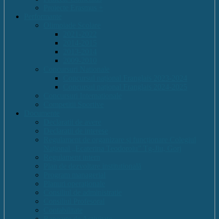
Proiecte Erasmus +
Performante
Olimpiade Scolare
2021-2022
2014-2015
2013-2014
2009-2010
Concursuri Nationale
Concursul național Franglais 2023-2024
Concursul național Franglais 2024-2025
Concursuri Internationale
Competitii Sportive
Documente
Declaratii de avere
Declaratii de interese
Regulament de organizare și funcționare Colegiul
Național „Ecaterina Teodoroiu” Tg-Jiu, Gorj
Regulament intern
Plan de dezvoltare institutională
Program managerial
Planuri operaționale
Consiliul de administratie
Consiliul Profesoral
Contabilitate
Rapoarte de Activitate