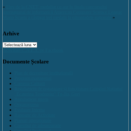
«
Elev de la CNET, medaliat cu aur în finala concursului
internațional de informatică American Computer Science League
Mario Scurtu a câștigat trei medalii la olimpiadele naționale
»
Arhive
Arhive
Activitate C.N.E.T. pe Facebook
Documente Școlare
Plan de dezvoltare institutională
Program managerial
Comisia Calitatii
Regulament de organizare și funcționare Colegiul Național
„Ecaterina Teodoroiu” Tg-Jiu, Gorj
Regulament intern
Organigrama
Evaluare Interna
Rapoarte de Activitate
Planuri operaționale
Consiliul de administratie
Consiliul Profesoral