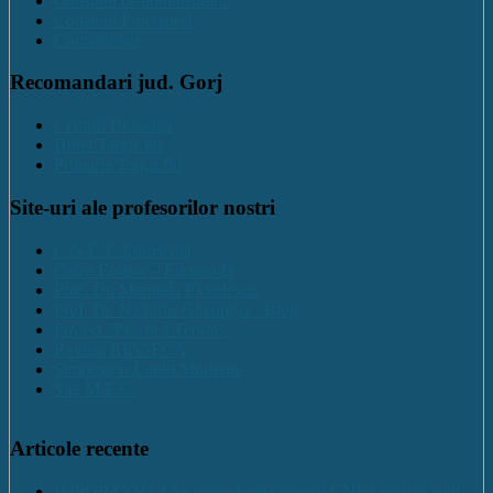
Consiliul de administratie
Consiliul Profesoral
Contabilitate
Recomandari jud. Gorj
Centrul Brancuși
Hotel Targu Jiu
Primaria Targu Jiu
Site-uri ale profesorilor nostri
C.N.E.T. Euroscola
Calea Eroilor – Euroscola
Prof. Dr. Marinela Pîrvulescu
Prof. Dr. Nichifor Gheorghe : Blog
Proiect "Practică Teoria"
Revista REV-ECA
Simpozion Limbi Moderne
Site M.E.C.
Articole recente
IMPORTANT ! Se redeschide căminul CNET pentru anul