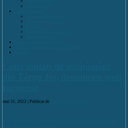
Cadre Didactice
Organigrama
Comisia Calitatii
Componența C.E.A.C.
Regulament C.E.A.C.
R.A.E.I.
Plan operational C.E.A.C.
Strategia C.E.A.C.
Pagina Facebook C.N.E.T.
C.N.E.T. în Media Locală și Națională
Contact
Cinci unități de învățământ
din Târgu Jiu, desemnate școli
europene
mai 31, 2022 |
Publicat de
Manica Andreea
Info
https://www.sabotorii.ro/articol/cinci-unitati-de-invatamant-din-
targu-jiu-desemnat_7838.html