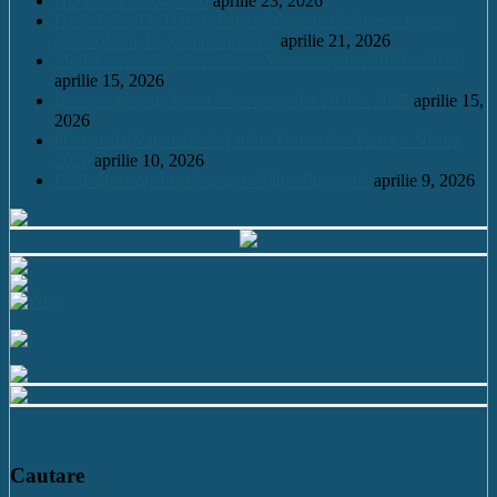
HOT. CA 23.04.2026
aprilie 23, 2026
De la Leleşti la Harvard: un adolescent desluşeşte tainele
Cosmosului, la „Garantat 100%
aprilie 21, 2026
Model cerere înscriere clasa a V a / an școlar 2026 – 2027
aprilie 15, 2026
Înscrieri pentru clasa a V a / an școlar 2026 – 2027
aprilie 15,
2026
Olimpiada Națională de Limba Franceză – Piatra – Neamț
2026
aprilie 10, 2026
Festivalul-concurs de teatru “Sabin Popescu”
aprilie 9, 2026
Cautare