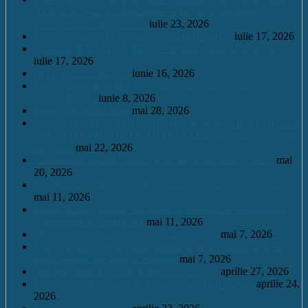
școlar 2026 – 2027. Înscrierile se fac tot în perioada
23.07.2026 – 28.07.2026.
iulie 23, 2026
Înscriere clasa a IX a – an școlar 2026 – 2027
iulie 17, 2026
Calendar BACALAUREAT – sesiunea iulie august 2026
iulie 17, 2026
HOT. CA 09.06.2026
iunie 16, 2026
Înscrierile pentru clasa a V a an școlar 2026 – 2027 –
CONTINUĂ.
iunie 8, 2026
HOT. CA 28.05.2026
mai 28, 2026
CONCURSUL NAŢIONAL DE GEOGRAFIE „TERRA –
MICA OLIMPIADĂ DE GEOGRAFIE” 23 mai 2026, etapa
națională
mai 22, 2026
Continuare înscrieri clasa a V a / an școlar 2026 – 2027
mai
20, 2026
Eric Maioga – Bronz la Olimpiada Națională de Informatică
mai 11, 2026
Mario Scurtu, medalie de argint la Olimpiada Națională de
Astronomie și Astrofizică
mai 11, 2026
Oferta educațională – an școlar 2026-2027
mai 7, 2026
Mario Scurtu, elevul căruia pasiunea pentru astrofizică i-a
adus o bursă integrală la Harvard
mai 7, 2026
Înscrieri clasa a V a /an școlar2026 – 2027
aprilie 27, 2026
Înscrieri pentru clasa a V a / an școlar 2026 – 2027
aprilie 24,
2026