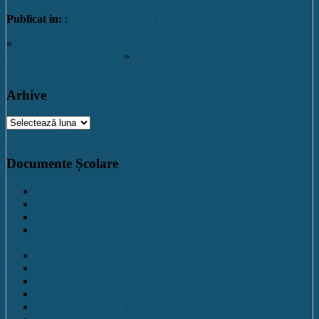
Publicat in:
:
C.N.E.T. în Media Locală și Națională
«
Hotărâre CA nr.63
Mobilitate Spania, Ronda
»
Arhive
Arhive
Activitate C.N.E.T. pe Facebook
Documente Școlare
Plan de dezvoltare institutională
Program managerial
Comisia Calitatii
Regulament de organizare și funcționare Colegiul Național
„Ecaterina Teodoroiu” Tg-Jiu, Gorj
Regulament intern
Organigrama
Evaluare Interna
Rapoarte de Activitate
Planuri operaționale