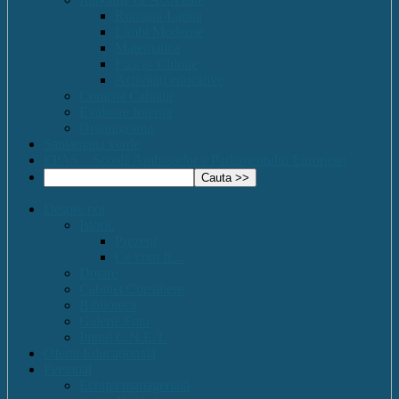
Romana-Latina
Limbi Moderne
Matematica
Fizica- Chimie
Activități educative
Comisia Calitatii
Evaluare Interna
Organigrama
Saptamana verde
EPAS – Scoală Ambasador a Parlamentului European
Despre noi
Istoric
Prezent
Ce vom fi…
Dotare
Cabinet Consiliere
Biblioteca
Galerie Foto
Imnul C.N.E.T.
Oferta Educațională
Personal
Echipa managerială