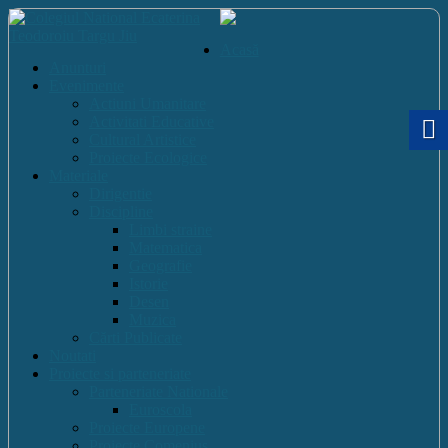
Acasă
Anunturi
Evenimente
Actiuni Umanitare
Activitati Educative
Cultural Artistice
Proiecte Ecologice
Materiale
Dirigentie
Discipline
Limbi straine
Matematica
Geografie
Istorie
Desen
Muzica
Cărti Publicate
Noutati
Proiecte si parteneriate
Parteneriate Nationale
Euroscola
Proiecte Europene
Proiecte Comenius