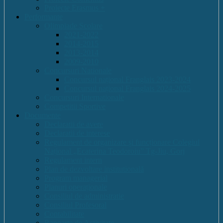
Proiecte Erasmus +
Performante
Olimpiade Scolare
2021-2022
2014-2015
2013-2014
2009-2010
Concursuri Nationale
Concursul național Franglais 2023-2024
Concursul național Franglais 2024-2025
Concursuri Internationale
Competitii Sportive
Documente
Declaratii de avere
Declaratii de interese
Regulament de organizare și funcționare Colegiul
Național „Ecaterina Teodoroiu” Tg-Jiu, Gorj
Regulament intern
Plan de dezvoltare institutională
Program managerial
Planuri operaționale
Consiliul de administratie
Consiliul Profesoral
Contabilitate
Rapoarte de Activitate