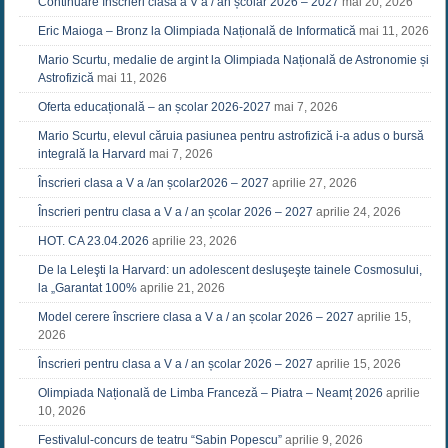
Continuare înscrieri clasa a V a / an școlar 2026 – 2027
mai 20, 2026
Eric Maioga – Bronz la Olimpiada Națională de Informatică
mai 11, 2026
Mario Scurtu, medalie de argint la Olimpiada Națională de Astronomie și
Astrofizică
mai 11, 2026
Oferta educațională – an școlar 2026-2027
mai 7, 2026
Mario Scurtu, elevul căruia pasiunea pentru astrofizică i-a adus o bursă
integrală la Harvard
mai 7, 2026
Înscrieri clasa a V a /an școlar2026 – 2027
aprilie 27, 2026
Înscrieri pentru clasa a V a / an școlar 2026 – 2027
aprilie 24, 2026
HOT. CA 23.04.2026
aprilie 23, 2026
De la Leleşti la Harvard: un adolescent desluşeşte tainele Cosmosului,
la „Garantat 100%
aprilie 21, 2026
Model cerere înscriere clasa a V a / an școlar 2026 – 2027
aprilie 15,
2026
Înscrieri pentru clasa a V a / an școlar 2026 – 2027
aprilie 15, 2026
Olimpiada Națională de Limba Franceză – Piatra – Neamț 2026
aprilie
10, 2026
Festivalul-concurs de teatru “Sabin Popescu”
aprilie 9, 2026