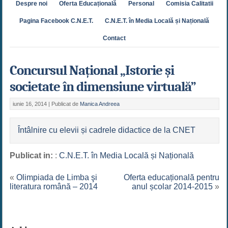
Despre noi
Oferta Educațională
Personal
Comisia Calitatii
Pagina Facebook C.N.E.T.
C.N.E.T. în Media Locală și Națională
Contact
Concursul Național „Istorie şi
societate în dimensiune virtuală”
iunie 16, 2014 |
Publicat de
Manica Andreea
Întâlnire cu elevii și cadrele didactice de la CNET
Publicat in:
:
C.N.E.T. în Media Locală și Națională
«
Olimpiada de Limba şi
Oferta educațională pentru
literatura română – 2014
anul școlar 2014-2015
»