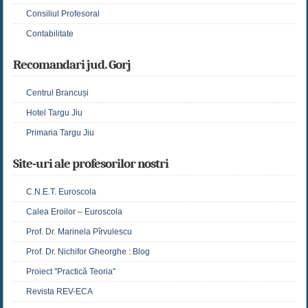
Consiliul Profesoral
Contabilitate
Recomandari jud. Gorj
Centrul Brancuși
Hotel Targu Jiu
Primaria Targu Jiu
Site-uri ale profesorilor nostri
C.N.E.T. Euroscola
Calea Eroilor – Euroscola
Prof. Dr. Marinela Pîrvulescu
Prof. Dr. Nichifor Gheorghe : Blog
Proiect "Practică Teoria"
Revista REV-ECA