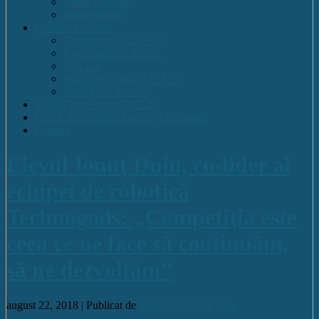
Cadre Didactice
Organigrama
Comisia Calitatii
Componența C.E.A.C.
Regulament C.E.A.C.
R.A.E.I.
Plan operational C.E.A.C.
Strategia C.E.A.C.
Pagina Facebook C.N.E.T.
C.N.E.T. în Media Locală și Națională
Contact
Elevul Ionuț Duiu, co-lider al
echipei de robotică
Technogods: „Competiția este
ceea ce ne face să continuăm,
să ne dezvoltăm”
august 22, 2018 |
Publicat de
Manica Andreea
Info