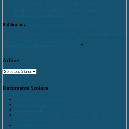
Elevul Ionuț Duiu, co-lider al echipei de robotică
Technogods: „Competiția este ceea ce ne face să
continuăm, să ne dezvoltăm”
Publicat in:
:
C.N.E.T. în Media Locală și Națională
«
#EuroscolaRO2018 Elevii de la CNET, o nouă activitate în cadrul
Concursului Național Euroscola 2018-2019
Festivitate deschidere an școlar 2018-2019
»
Arhive
Arhive
Activitate C.N.E.T. pe Facebook
Documente Școlare
Plan de dezvoltare institutională
Program managerial
Comisia Calitatii
Regulament de organizare și funcționare Colegiul Național
„Ecaterina Teodoroiu” Tg-Jiu, Gorj
Regulament intern