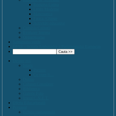
Romana-Latina
Limbi Moderne
Matematica
Fizica- Chimie
Activități educative
Comisia Calitatii
Evaluare Interna
Organigrama
Saptamana verde
EPAS – Scoală Ambasador a Parlamentului European
Despre noi
Istoric
Prezent
Ce vom fi…
Dotare
Cabinet Consiliere
Biblioteca
Galerie Foto
Imnul C.N.E.T.
Oferta Educațională
Personal
Echipa managerială