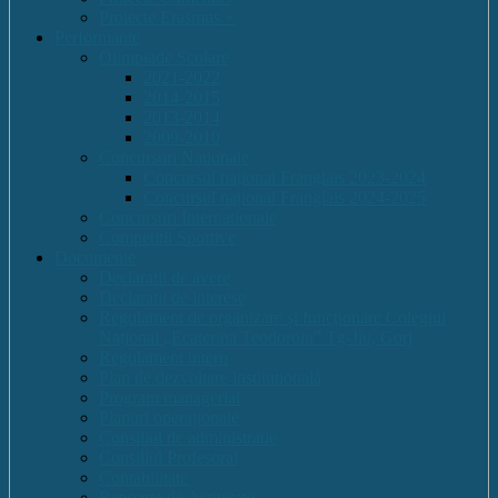
Proiecte Erasmus +
Performante
Olimpiade Scolare
2021-2022
2014-2015
2013-2014
2009-2010
Concursuri Nationale
Concursul național Franglais 2023-2024
Concursul național Franglais 2024-2025
Concursuri Internationale
Competitii Sportive
Documente
Declaratii de avere
Declaratii de interese
Regulament de organizare și funcționare Colegiul
Național „Ecaterina Teodoroiu” Tg-Jiu, Gorj
Regulament intern
Plan de dezvoltare institutională
Program managerial
Planuri operaționale
Consiliul de administratie
Consiliul Profesoral
Contabilitate
Rapoarte de Activitate