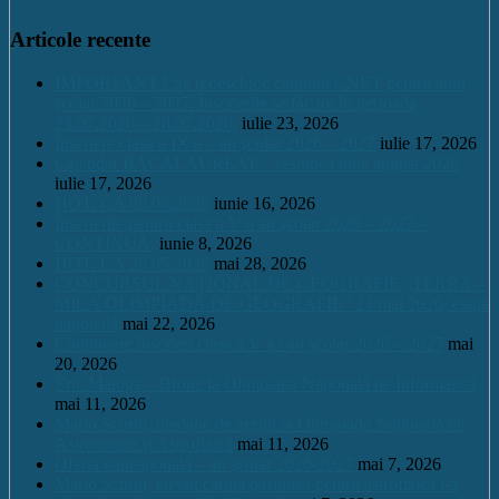
Articole recente
IMPORTANT ! Se redeschide căminul CNET pentru anul
școlar 2026 – 2027. Înscrierile se fac tot în perioada
23.07.2026 – 28.07.2026.
iulie 23, 2026
Înscriere clasa a IX a – an școlar 2026 – 2027
iulie 17, 2026
Calendar BACALAUREAT – sesiunea iulie august 2026
iulie 17, 2026
HOT. CA 09.06.2026
iunie 16, 2026
Înscrierile pentru clasa a V a an școlar 2026 – 2027 –
CONTINUĂ.
iunie 8, 2026
HOT. CA 28.05.2026
mai 28, 2026
CONCURSUL NAŢIONAL DE GEOGRAFIE „TERRA –
MICA OLIMPIADĂ DE GEOGRAFIE” 23 mai 2026, etapa
națională
mai 22, 2026
Continuare înscrieri clasa a V a / an școlar 2026 – 2027
mai
20, 2026
Eric Maioga – Bronz la Olimpiada Națională de Informatică
mai 11, 2026
Mario Scurtu, medalie de argint la Olimpiada Națională de
Astronomie și Astrofizică
mai 11, 2026
Oferta educațională – an școlar 2026-2027
mai 7, 2026
Mario Scurtu, elevul căruia pasiunea pentru astrofizică i-a