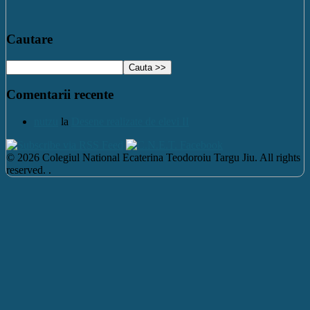
Cautare
Comentarii recente
nutzu
la
Desene realizate de elevi II
© 2026 Colegiul National Ecaterina Teodoroiu Targu Jiu. All rights
reserved. .