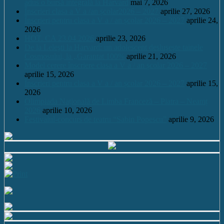
adus o bursă integrală la Harvard
mai 7, 2026
Înscrieri clasa a V a /an școlar2026 – 2027
aprilie 27, 2026
Înscrieri pentru clasa a V a / an școlar 2026 – 2027
aprilie 24,
2026
HOT. CA 23.04.2026
aprilie 23, 2026
De la Leleşti la Harvard: un adolescent desluşeşte tainele
Cosmosului, la „Garantat 100%
aprilie 21, 2026
Model cerere înscriere clasa a V a / an școlar 2026 – 2027
aprilie 15, 2026
Înscrieri pentru clasa a V a / an școlar 2026 – 2027
aprilie 15,
2026
Olimpiada Națională de Limba Franceză – Piatra – Neamț
2026
aprilie 10, 2026
Festivalul-concurs de teatru “Sabin Popescu”
aprilie 9, 2026