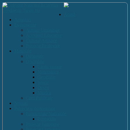
Acasă
Anunturi
Evenimente
Actiuni Umanitare
Activitati Educative
Cultural Artistice
Proiecte Ecologice
Materiale
Dirigentie
Discipline
Limbi straine
Matematica
Geografie
Istorie
Desen
Muzica
Cărti Publicate
Noutati
Proiecte si parteneriate
Parteneriate Nationale
Euroscola
Proiecte Europene
Proiecte Comenius