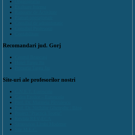
Organigrama
Evaluare Interna
Rapoarte de Activitate
Planuri operaționale
Consiliul de administratie
Consiliul Profesoral
Contabilitate
Recomandari jud. Gorj
Centrul Brancuși
Hotel Targu Jiu
Primaria Targu Jiu
Site-uri ale profesorilor nostri
C.N.E.T. Euroscola
Calea Eroilor – Euroscola
Prof. Dr. Marinela Pîrvulescu
Prof. Dr. Nichifor Gheorghe : Blog
Proiect "Practică Teoria"
Revista REV-ECA
Simpozion Limbi Moderne
Site M.E.C.