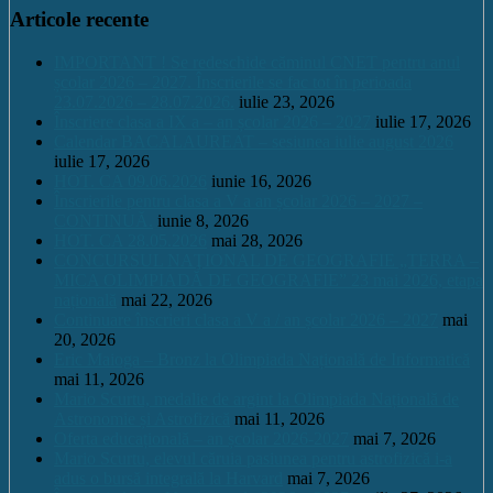
Articole recente
IMPORTANT ! Se redeschide căminul CNET pentru anul
școlar 2026 – 2027. Înscrierile se fac tot în perioada
23.07.2026 – 28.07.2026.
iulie 23, 2026
Înscriere clasa a IX a – an școlar 2026 – 2027
iulie 17, 2026
Calendar BACALAUREAT – sesiunea iulie august 2026
iulie 17, 2026
HOT. CA 09.06.2026
iunie 16, 2026
Înscrierile pentru clasa a V a an școlar 2026 – 2027 –
CONTINUĂ.
iunie 8, 2026
HOT. CA 28.05.2026
mai 28, 2026
CONCURSUL NAŢIONAL DE GEOGRAFIE „TERRA –
MICA OLIMPIADĂ DE GEOGRAFIE” 23 mai 2026, etapa
națională
mai 22, 2026
Continuare înscrieri clasa a V a / an școlar 2026 – 2027
mai
20, 2026
Eric Maioga – Bronz la Olimpiada Națională de Informatică
mai 11, 2026
Mario Scurtu, medalie de argint la Olimpiada Națională de
Astronomie și Astrofizică
mai 11, 2026
Oferta educațională – an școlar 2026-2027
mai 7, 2026
Mario Scurtu, elevul căruia pasiunea pentru astrofizică i-a
adus o bursă integrală la Harvard
mai 7, 2026