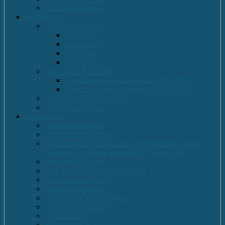
Proiecte Erasmus +
Performante
Olimpiade Scolare
2021-2022
2014-2015
2013-2014
2009-2010
Concursuri Nationale
Concursul național Franglais 2023-2024
Concursul național Franglais 2024-2025
Concursuri Internationale
Competitii Sportive
Documente
Declaratii de avere
Declaratii de interese
Regulament de organizare și funcționare Colegiul
Național „Ecaterina Teodoroiu” Tg-Jiu, Gorj
Regulament intern
Plan de dezvoltare institutională
Program managerial
Planuri operaționale
Consiliul de administratie
Consiliul Profesoral
Contabilitate
Rapoarte de Activitate