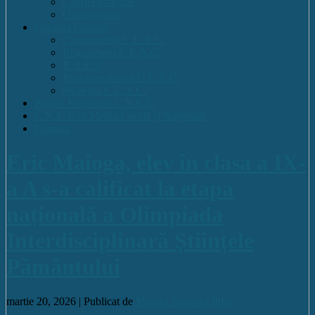
Cadre Didactice
Organigrama
Comisia Calitatii
Componența C.E.A.C.
Regulament C.E.A.C.
R.A.E.I.
Plan operational C.E.A.C.
Strategia C.E.A.C.
Pagina Facebook C.N.E.T.
C.N.E.T. în Media Locală și Națională
Contact
Eric Maioga, elev în clasa a IX-
a A s-a calificat la etapa
națională a Olimpiada
Interdisciplinară Științele
Pământului
martie 20, 2026 |
Publicat de
Manica Andreea
Info