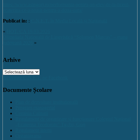
https://www.asingorj.ro/performanta-pentru-un-elev-de-la-liceul-
ecaterina-ce-a-reusit-pentru-a-doua-oara/
Publicat in:
:
C.N.E.T. în Media Locală și Națională
«
HOT. CA 19.03.2026
Olimpiada Naţională de Lingvistică “Solomon Marcus” – etapa
județeană 2026
»
Arhive
Arhive
Activitate C.N.E.T. pe Facebook
Documente Școlare
Plan de dezvoltare institutională
Program managerial
Comisia Calitatii
Regulament de organizare și funcționare Colegiul Național
„Ecaterina Teodoroiu” Tg-Jiu, Gorj
Regulament intern
Organigrama