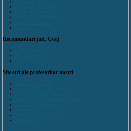
Evaluare Interna
Rapoarte de Activitate
Planuri operaționale
Consiliul de administratie
Consiliul Profesoral
Contabilitate
Recomandari jud. Gorj
Centrul Brancuși
Hotel Targu Jiu
Primaria Targu Jiu
Site-uri ale profesorilor nostri
C.N.E.T. Euroscola
Calea Eroilor – Euroscola
Prof. Dr. Marinela Pîrvulescu
Prof. Dr. Nichifor Gheorghe : Blog
Proiect "Practică Teoria"
Revista REV-ECA
Simpozion Limbi Moderne
Site M.E.C.