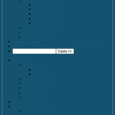
Romana-Latina
Limbi Moderne
Matematica
Fizica- Chimie
Activități educative
Comisia Calitatii
Evaluare Interna
Organigrama
Saptamana verde
EPAS – Scoală Ambasador a Parlamentului European
Despre noi
Istoric
Prezent
Ce vom fi…
Dotare
Cabinet Consiliere
Biblioteca
Galerie Foto
Imnul C.N.E.T.
Oferta Educațională
Personal
Echipa managerială