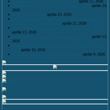
Înscrieri clasa a V a /an școlar2026 – 2027
aprilie 27, 2026
Înscrieri pentru clasa a V a / an școlar 2026 – 2027
aprilie 24,
2026
HOT. CA 23.04.2026
aprilie 23, 2026
De la Leleşti la Harvard: un adolescent desluşeşte tainele
Cosmosului, la „Garantat 100%
aprilie 21, 2026
Model cerere înscriere clasa a V a / an școlar 2026 – 2027
aprilie 15, 2026
Înscrieri pentru clasa a V a / an școlar 2026 – 2027
aprilie 15,
2026
Olimpiada Națională de Limba Franceză – Piatra – Neamț
2026
aprilie 10, 2026
Festivalul-concurs de teatru “Sabin Popescu”
aprilie 9, 2026