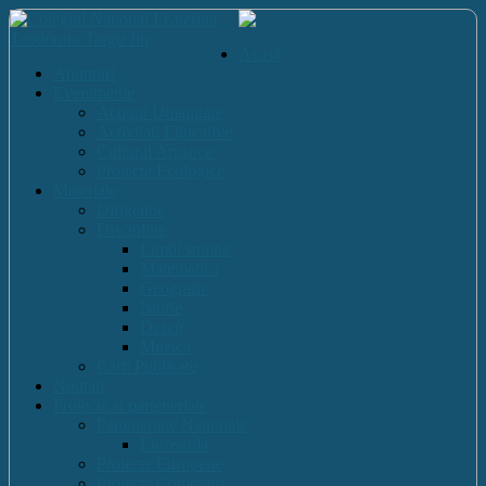
Acasă
Anunturi
Evenimente
Actiuni Umanitare
Activitati Educative
Cultural Artistice
Proiecte Ecologice
Materiale
Dirigentie
Discipline
Limbi straine
Matematica
Geografie
Istorie
Desen
Muzica
Cărti Publicate
Noutati
Proiecte si parteneriate
Parteneriate Nationale
Euroscola
Proiecte Europene
Proiecte Comenius