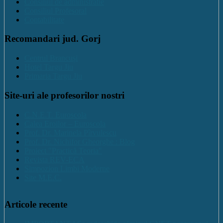
Consiliul de administratie
Consiliul Profesoral
Contabilitate
Recomandari jud. Gorj
Centrul Brancuși
Hotel Targu Jiu
Primaria Targu Jiu
Site-uri ale profesorilor nostri
C.N.E.T. Euroscola
Calea Eroilor – Euroscola
Prof. Dr. Marinela Pîrvulescu
Prof. Dr. Nichifor Gheorghe : Blog
Proiect "Practică Teoria"
Revista REV-ECA
Simpozion Limbi Moderne
Site M.E.C.
Articole recente