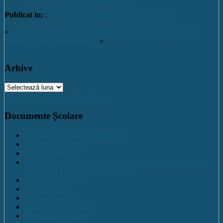
Publicat in:
:
C.N.E.T. în Media Locală și Națională
«
ANUNT CONCURS PENTRU POST CONTRACTUAL
5 Octombrie – Ziua Educației
»
Arhive
Arhive
Activitate C.N.E.T. pe Facebook
Documente Școlare
Plan de dezvoltare institutională
Program managerial
Comisia Calitatii
Regulament de organizare și funcționare Colegiul Național
„Ecaterina Teodoroiu” Tg-Jiu, Gorj
Regulament intern
Organigrama
Evaluare Interna
Rapoarte de Activitate
Planuri operaționale