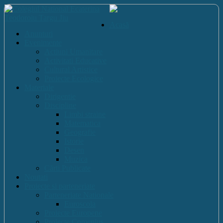
Acasă
Anunturi
Evenimente
Actiuni Umanitare
Activitati Educative
Cultural Artistice
Proiecte Ecologice
Materiale
Dirigentie
Discipline
Limbi straine
Matematica
Geografie
Istorie
Desen
Muzica
Cărti Publicate
Noutati
Proiecte si parteneriate
Parteneriate Nationale
Euroscola
Proiecte Europene
Proiecte Comenius