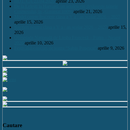
HOT. CA 23.04.2026
aprilie 23, 2026
De la Leleşti la Harvard: un adolescent desluşeşte tainele
Cosmosului, la „Garantat 100%
aprilie 21, 2026
Model cerere înscriere clasa a V a / an școlar 2026 – 2027
aprilie 15, 2026
Înscrieri pentru clasa a V a / an școlar 2026 – 2027
aprilie 15,
2026
Olimpiada Națională de Limba Franceză – Piatra – Neamț
2026
aprilie 10, 2026
Festivalul-concurs de teatru “Sabin Popescu”
aprilie 9, 2026
Cautare