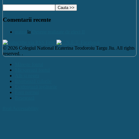
Comentarii recente
nutzu
la
Desene realizate de elevi II
© 2026 Colegiul National Ecaterina Teodoroiu Targu Jiu. All rights
reserved. .
Mărește fontul
Micșorează fontul
Alb și negru
Inversează culorile
Evidențiază legăturile
Font normal
Resetează
Real Accessability