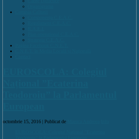
Cadre Didactice
Organigrama
Comisia Calitatii
Componența C.E.A.C.
Regulament C.E.A.C.
R.A.E.I.
Plan operational C.E.A.C.
Strategia C.E.A.C.
Pagina Facebook C.N.E.T.
C.N.E.T. în Media Locală și Națională
Contact
EUROSCOLA: Colegiul
Național ”Ecaterina
Teodoroiu” la Parlamentul
European
octombrie 15, 2016 |
Publicat de
Manica Andreea
Info
EUROSCOLA: Colegiul Național ”Ecaterina
Teodoroiu” la Parlamentul European