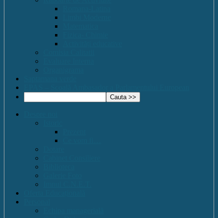
Romana-Latina
Limbi Moderne
Matematica
Fizica- Chimie
Activități educative
Comisia Calitatii
Evaluare Interna
Organigrama
Saptamana verde
EPAS – Scoală Ambasador a Parlamentului European
Despre noi
Istoric
Prezent
Ce vom fi…
Dotare
Cabinet Consiliere
Biblioteca
Galerie Foto
Imnul C.N.E.T.
Oferta Educațională
Personal
Echipa managerială