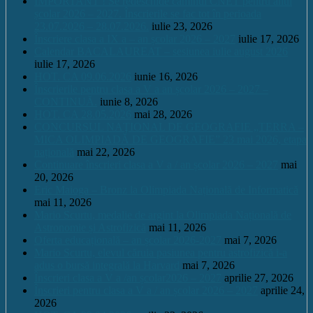
IMPORTANT ! Se redeschide căminul CNET pentru anul
școlar 2026 – 2027. Înscrierile se fac tot în perioada
23.07.2026 – 28.07.2026.
iulie 23, 2026
Înscriere clasa a IX a – an școlar 2026 – 2027
iulie 17, 2026
Calendar BACALAUREAT – sesiunea iulie august 2026
iulie 17, 2026
HOT. CA 09.06.2026
iunie 16, 2026
Înscrierile pentru clasa a V a an școlar 2026 – 2027 –
CONTINUĂ.
iunie 8, 2026
HOT. CA 28.05.2026
mai 28, 2026
CONCURSUL NAŢIONAL DE GEOGRAFIE „TERRA –
MICA OLIMPIADĂ DE GEOGRAFIE” 23 mai 2026, etapa
națională
mai 22, 2026
Continuare înscrieri clasa a V a / an școlar 2026 – 2027
mai
20, 2026
Eric Maioga – Bronz la Olimpiada Națională de Informatică
mai 11, 2026
Mario Scurtu, medalie de argint la Olimpiada Națională de
Astronomie și Astrofizică
mai 11, 2026
Oferta educațională – an școlar 2026-2027
mai 7, 2026
Mario Scurtu, elevul căruia pasiunea pentru astrofizică i-a
adus o bursă integrală la Harvard
mai 7, 2026
Înscrieri clasa a V a /an școlar2026 – 2027
aprilie 27, 2026
Înscrieri pentru clasa a V a / an școlar 2026 – 2027
aprilie 24,
2026