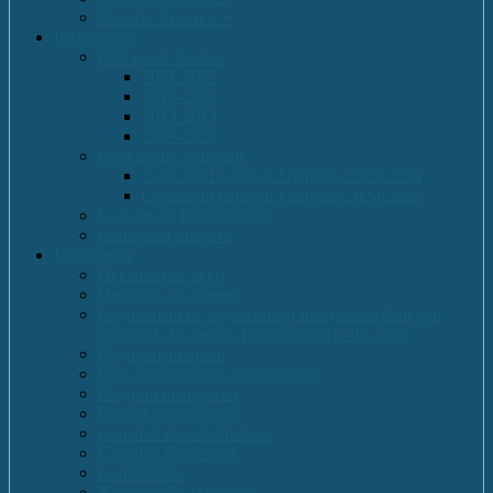
Proiecte Erasmus +
Performante
Olimpiade Scolare
2021-2022
2014-2015
2013-2014
2009-2010
Concursuri Nationale
Concursul național Franglais 2023-2024
Concursul național Franglais 2024-2025
Concursuri Internationale
Competitii Sportive
Documente
Declaratii de avere
Declaratii de interese
Regulament de organizare și funcționare Colegiul
Național „Ecaterina Teodoroiu” Tg-Jiu, Gorj
Regulament intern
Plan de dezvoltare institutională
Program managerial
Planuri operaționale
Consiliul de administratie
Consiliul Profesoral
Contabilitate
Rapoarte de Activitate