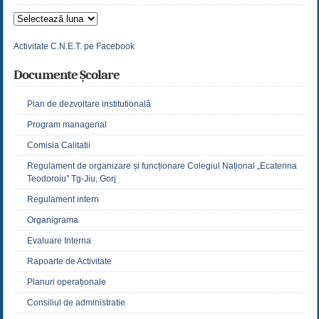
Arhive
Activitate C.N.E.T. pe Facebook
Documente Școlare
Plan de dezvoltare institutională
Program managerial
Comisia Calitatii
Regulament de organizare și funcționare Colegiul Național „Ecaterina
Teodoroiu” Tg-Jiu, Gorj
Regulament intern
Organigrama
Evaluare Interna
Rapoarte de Activitate
Planuri operaționale
Consiliul de administratie