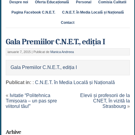
Despre noi
Oferta Educațională
Personal
Comisia Calitatii
Pagina Facebook C.N.E.T.
C.N.E.T. în Media Locală și Națională
Contact
Gala Premiilor C.N.E.T., ediția I
ianuarie 7, 2015 |
Publicat de
Manica Andreea
Gala Premiilor C.N.E.T., ediția I
Publicat in:
:
C.N.E.T. în Media Locală și Națională
«
Ivitatie “Politehnica
Elevii și profesorii de la
Timișoara – un pas spre
CNET, în vizită la
viitorul tău!”
Strasbourg
»
Arhive