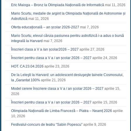
Eric Maioga – Bronz la Olimpiada Națională de Informatică
mai 11, 2026
Mario Scurtu, medalie de argint la Olimpiada Națională de Astronomie și
Astrofizică
mai 11, 2026
Oferta educațională – an școlar 2026-2027
mai 7, 2026
Mario Scurtu, elevul căruia pasiunea pentru astrofizică i-a adus o bursă
integrală la Harvard
mai 7, 2026
Înscrieri clasa a V a /an școlar2026 – 2027
aprilie 27, 2026
Înscrieri pentru clasa a V a / an școlar 2026 – 2027
aprilie 24, 2026
HOT. CA 23.04.2026
aprilie 23, 2026
De la Leleşti la Harvard: un adolescent desluşeşte tainele Cosmosului,
la „Garantat 100%
aprilie 21, 2026
Model cerere înscriere clasa a V a / an școlar 2026 – 2027
aprilie 15,
2026
Înscrieri pentru clasa a V a / an școlar 2026 – 2027
aprilie 15, 2026
Olimpiada Națională de Limba Franceză – Piatra – Neamț 2026
aprilie
10, 2026
Festivalul-concurs de teatru “Sabin Popescu”
aprilie 9, 2026