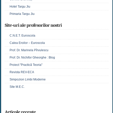
Hotel Targu Jiu
Primaria Targu Jiu
Site-uri ale profesorilor nostri
C.N.E.T. Euroscola
Calea Eroilor – Euroscola
Prof. Dr. Marinela Pîrvulescu
Prof. Dr. Nichifor Gheorghe : Blog
Proiect "Practică Teoria"
Revista REV-ECA
Simpozion Limbi Moderne
Site M.E.C.
Articole recente