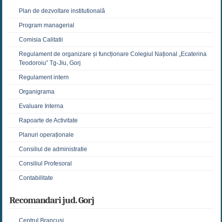
Plan de dezvoltare institutională
Program managerial
Comisia Calitatii
Regulament de organizare și funcționare Colegiul Național „Ecaterina
Teodoroiu” Tg-Jiu, Gorj
Regulament intern
Organigrama
Evaluare Interna
Rapoarte de Activitate
Planuri operaționale
Consiliul de administratie
Consiliul Profesoral
Contabilitate
Recomandari jud. Gorj
Centrul Brancuși