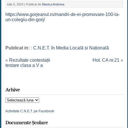
iulie 5, 2024 |
Publicat de
Manica Andreea
https://www.gorjeanul.ro/mandri-de-ei-promovare-100-la-
un-colegiu-din-gorj/
Publicat in:
:
C.N.E.T. în Media Locală și Națională
«
Rezultate contestații
Hot. CA nr.21
»
testare clasa a V a
Arhive
Arhive
Activitate C.N.E.T. pe Facebook
Documente Școlare