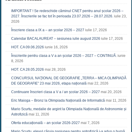
IMPORTANT ! Se redeschide căminul CNET pentru anul școlar 2026 –
2027. Înscrierile se fac tot în perioada 23.07.2026 – 28.07.2026.
iulie 23,
2026
Înscriere clasa a IX a – an școlar 2026 – 2027
iulie 17, 2026
Calendar BACALAUREAT – sesiunea iulie august 2026
iulie 17, 2026
HOT. CA 09.06.2026
iunie 16, 2026
Înscrierile pentru clasa a V a an școlar 2026 – 2027 – CONTINUĂ.
iunie
8, 2026
HOT. CA 28.05.2026
mai 28, 2026
CONCURSUL NAŢIONAL DE GEOGRAFIE „TERRA – MICA OLIMPIADĂ
DE GEOGRAFIE” 23 mai 2026, etapa națională
mai 22, 2026
Continuare înscrieri clasa a V a / an școlar 2026 – 2027
mai 20, 2026
Eric Maioga – Bronz la Olimpiada Națională de Informatică
mai 11, 2026
Mario Scurtu, medalie de argint la Olimpiada Națională de Astronomie și
Astrofizică
mai 11, 2026
Oferta educațională – an școlar 2026-2027
mai 7, 2026
Mario Scurtu, elevul căruia pasiunea pentru astrofizică i-a adus o bursă