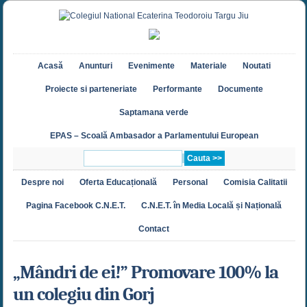
Acasă
Anunturi
Evenimente
Materiale
Noutati
Proiecte si parteneriate
Performante
Documente
Saptamana verde
EPAS – Scoală Ambasador a Parlamentului European
Despre noi
Oferta Educațională
Personal
Comisia Calitatii
Pagina Facebook C.N.E.T.
C.N.E.T. în Media Locală și Națională
Contact
„Mândri de ei!” Promovare 100% la
un colegiu din Gorj