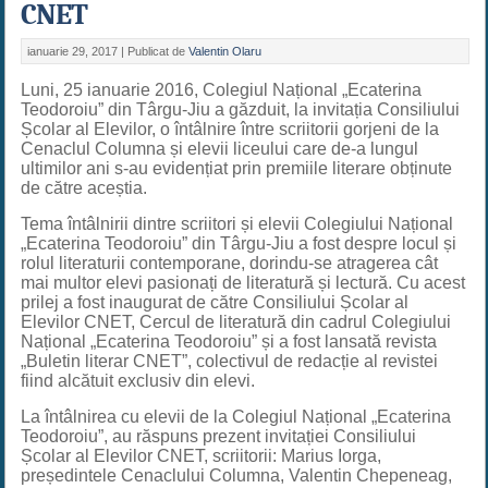
CNET
ianuarie 29, 2017 |
Publicat de
Valentin Olaru
Luni, 25 ianuarie 2016, Colegiul Național „Ecaterina
Teodoroiu” din Târgu-Jiu a găzduit, la invitația Consiliului
Școlar al Elevilor, o întâlnire între scriitorii gorjeni de la
Cenaclul Columna și elevii liceului care de-a lungul
ultimilor ani s-au evidențiat prin premiile literare obținute
de către aceștia.
Tema întâlnirii dintre scriitori și elevii Colegiului Național
„Ecaterina Teodoroiu” din Târgu-Jiu a fost despre locul și
rolul literaturii contemporane, dorindu-se atragerea cât
mai multor elevi pasionați de literatură și lectură. Cu acest
prilej a fost inaugurat de către Consiliului Școlar al
Elevilor CNET, Cercul de literatură din cadrul Colegiului
Național „Ecaterina Teodoroiu” și a fost lansată revista
„Buletin literar CNET”, colectivul de redacție al revistei
fiind alcătuit exclusiv din elevi.
La întâlnirea cu elevii de la Colegiul Național „Ecaterina
Teodoroiu”, au răspuns prezent invitației Consiliului
Școlar al Elevilor CNET, scriitorii: Marius Iorga,
președintele Cenaclului Columna, Valentin Chepeneag,