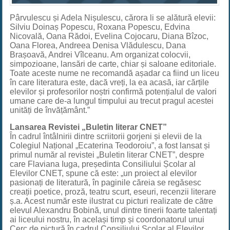
Pârvulescu și Adela Nișulescu, cărora li se alătură elevii:
Silviu Doinaș Popescu, Roxana Popescu, Edvina
Nicovală, Oana Rădoi, Evelina Cojocaru, Diana Bîzoc,
Oana Florea, Andreea Denisa Vlădulescu, Dana
Brașoavă, Andrei Vîlceanu. Am organizat colocvii,
simpozioane, lansări de carte, chiar și saloane editoriale.
Toate aceste nume ne recomandă așadar ca fiind un liceu
în care literatura este, dacă vreți, la ea acasă, iar cărțile
elevilor și profesorilor noștri confirmă potențialul de valori
umane care de-a lungul timpului au trecut pragul acestei
unități de învățământ.”
Lansarea Revistei „Buletin literar CNET”
În cadrul întâlnirii dintre scriitorii gorjeni și elevii de la
Colegiul Național „Ecaterina Teodoroiu”, a fost lansat și
primul număr al revistei „Buletin literar CNET”, despre
care Flaviana Iuga, președinta Consiliului Școlar al
Elevilor CNET, spune că este: „un proiect al elevilor
pasionați de literatură, în paginile căreia se regăsesc
creații poetice, proză, teatru scurt, eseuri, recenzii literare
ș.a. Acest număr este ilustrat cu picturi realizate de către
elevul Alexandru Bobină, unul dintre tinerii foarte talentați
ai liceului nostru, în același timp și coordonatorul unui
Cerc de pictură în cadrul Consiliului Școlar al Elevilor