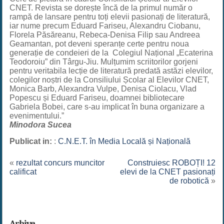
CNET. Revista se dorește încă de la primul număr o
rampă de lansare pentru toți elevii pasionați de literatură,
iar nume precum Eduard Fariseu, Alexandru Ciobanu,
Florela Păsăreanu, Rebeca-Denisa Filip sau Andreea
Geamantan, pot deveni speranțe certe pentru noua
generație de condeieri de la Colegiul Național „Ecaterina
Teodoroiu” din Târgu-Jiu. Mulțumim scriitorilor gorjeni
pentru veritabila lecție de literatură predată astăzi elevilor,
colegilor noștri de la Consiliului Școlar al Elevilor CNET,
Monica Barb, Alexandra Vulpe, Denisa Ciolacu, Vlad
Popescu și Eduard Fariseu, doamnei bibliotecare
Gabriela Bobei, care s-au implicat în buna organizare a
evenimentului.”
Minodora Sucea
Publicat in:
:
C.N.E.T. în Media Locală și Națională
«
rezultat concurs muncitor
Construiesc ROBOȚI! 12
calificat
elevi de la CNET pasionați
de robotică
»
Arhive