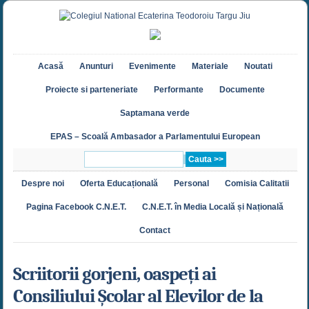
Acasă
Anunturi
Evenimente
Materiale
Noutati
Proiecte si parteneriate
Performante
Documente
Saptamana verde
EPAS – Scoală Ambasador a Parlamentului European
Despre noi
Oferta Educațională
Personal
Comisia Calitatii
Pagina Facebook C.N.E.T.
C.N.E.T. în Media Locală și Națională
Contact
Scriitorii gorjeni, oaspeți ai
Consiliului Școlar al Elevilor de la