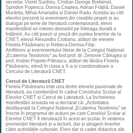
secretar, Viorel Surdoiu, Cristian George Brebenel,
Spiridon Popescu, Dorina Cioplea, Adrian Frățilă, Daniel
Murărița, Mihai Amaradia și Daniel Radu. Aceștia au citit
elevilor prezenți la eveniment din creațiile proprii și au
dialogat pe teme de literatură contemporană, elevii
manifestând un interes deosebit pe întreaga durată a
întâlnirii. Au citit poezii și proză din partea tinerilor de la
CNET, elevul Alexandru Ciobanu, alături de elevele
Florela Păsăreanu și Rebeca-Denisa Filip.
Amfitrioni ai evenimentului literar de la Colegiul Național
„Ecaterina Teodoroiu” au fost prof. dr. Zenovie Cârlugea și
prof. Andrei Popete-Pătrașcu, alături de tânăra Florela
Păsăreanu, elevă în clasa a X-a și coordonatoare a
Cercului de Literatură CNET.
Cercul de Literatură CNET
Florela Păsăreanu este una dintre elevele pasionate de
literatură, ea coordonând în cadrul Consiliului Școlar al
Elevilor CNET și Cercul de Literatură. La încheierea
manifestării aceasta ne-a declarat că: „Activitatea
desfășurată la Colegiul Național „Ecaterina Teodoroiu” se
înscrie în programul de acțiuni pe care Consiliul Școlar al
Elevilor CNET îl derulează în acest an școlar, în vederea
promovării literaturii și a lecturii, dar și atragerii tinerilor
către activitățile culturale. Elevi dar și cadre didactice ale