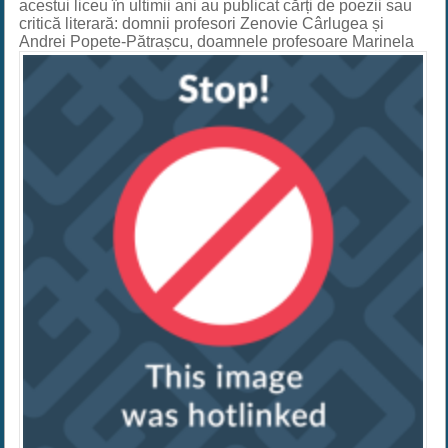
acestui liceu în ultimii ani au publicat cărți de poezii sau
critică literară: domnii profesori Zenovie Cârlugea și
Andrei
Popete-Pătrașcu, doamnele profesoare Marinela