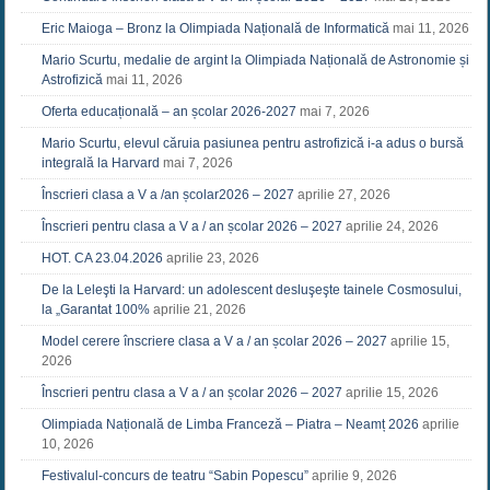
Eric Maioga – Bronz la Olimpiada Națională de Informatică
mai 11, 2026
Mario Scurtu, medalie de argint la Olimpiada Națională de Astronomie și
Astrofizică
mai 11, 2026
Oferta educațională – an școlar 2026-2027
mai 7, 2026
Mario Scurtu, elevul căruia pasiunea pentru astrofizică i-a adus o bursă
integrală la Harvard
mai 7, 2026
Înscrieri clasa a V a /an școlar2026 – 2027
aprilie 27, 2026
Înscrieri pentru clasa a V a / an școlar 2026 – 2027
aprilie 24, 2026
HOT. CA 23.04.2026
aprilie 23, 2026
De la Leleşti la Harvard: un adolescent desluşeşte tainele Cosmosului,
la „Garantat 100%
aprilie 21, 2026
Model cerere înscriere clasa a V a / an școlar 2026 – 2027
aprilie 15,
2026
Înscrieri pentru clasa a V a / an școlar 2026 – 2027
aprilie 15, 2026
Olimpiada Națională de Limba Franceză – Piatra – Neamț 2026
aprilie
10, 2026
Festivalul-concurs de teatru “Sabin Popescu”
aprilie 9, 2026