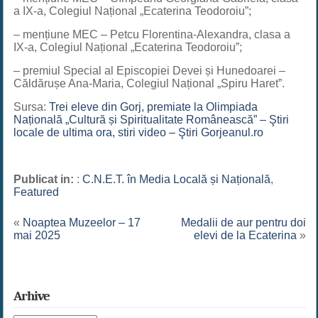
a IX-a, Colegiul Național „Ecaterina Teodoroiu”;
– mențiune MEC – Petcu Florentina-Alexandra, clasa a
IX-a, Colegiul Național „Ecaterina Teodoroiu”;
– premiul Special al Episcopiei Devei și Hunedoarei –
Căldărușe Ana-Maria, Colegiul Național „Spiru Haret”.
Sursa:
Trei eleve din Gorj, premiate la Olimpiada
Națională „Cultură și Spiritualitate Românească” – Ştiri
locale de ultima ora, stiri video – Ştiri Gorjeanul.ro
Publicat in:
:
C.N.E.T. în Media Locală și Națională
,
Featured
«
Noaptea Muzeelor – 17
Medalii de aur pentru doi
mai 2025
elevi de la Ecaterina
»
Arhive