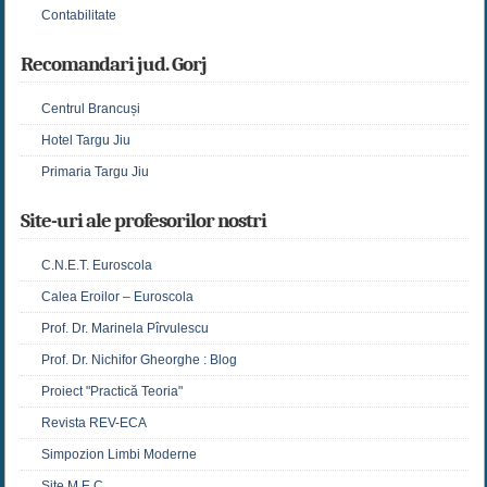
Contabilitate
Recomandari jud. Gorj
Centrul Brancuși
Hotel Targu Jiu
Primaria Targu Jiu
Site-uri ale profesorilor nostri
C.N.E.T. Euroscola
Calea Eroilor – Euroscola
Prof. Dr. Marinela Pîrvulescu
Prof. Dr. Nichifor Gheorghe : Blog
Proiect "Practică Teoria"
Revista REV-ECA
Simpozion Limbi Moderne
Site M.E.C.