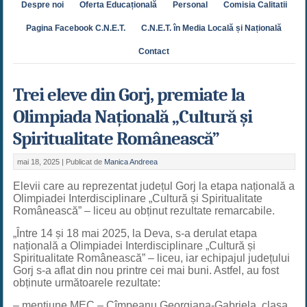
Despre noi
Oferta Educațională
Personal
Comisia Calitatii
Pagina Facebook C.N.E.T.
C.N.E.T. în Media Locală și Națională
Contact
Trei eleve din Gorj, premiate la
Olimpiada Națională „Cultură și
Spiritualitate Românească”
mai 18, 2025 |
Publicat de
Manica Andreea
Elevii care au reprezentat județul Gorj la etapa națională a
Olimpiadei Interdisciplinare „Cultură și Spiritualitate
Românească” – liceu au obținut rezultate remarcabile.
„Între 14 și 18 mai 2025, la Deva, s-a derulat etapa
națională a Olimpiadei Interdisciplinare „Cultură și
Spiritualitate Românească” – liceu, iar echipajul județului
Gorj s-a aflat din nou printre cei mai buni. Astfel, au fost
obținute următoarele rezultate:
– mențiune MEC – Cîmpeanu Georgiana-Gabriela, clasa