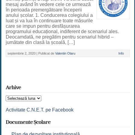
mesaj având în vedere cele ce urmează
în perioada premergătoare începerii
anului școlar. 1. Conducerea colegiului a
luat și va lua în continuare toate măsurile
care se impun pentru desfășurarea
programului educațional, indiferent de scenariul ales.
Deocamdată, ne pregătim pentru scenariul hibrid –
jumătate din clasă la școală, […]
septembrie 2, 2020 |
Publicat de
Valentin Olaru
Info
Arhive
Arhive
Activitate C.N.E.T. pe Facebook
Documente Școlare
Plan de dezvoltare institutională