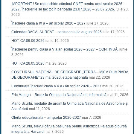
IMPORTANT ! Se redeschide căminul CNET pentru anul școlar 2026 –
2027. Înscrierile se fac tot în perioada 23.07.2026 – 28.07.2026.
iulie 23,
2026
Înscriere clasa a IX a – an școlar 2026 – 2027
iulie 17, 2026
Calendar BACALAUREAT – sesiunea iulie august 2026
iulie 17, 2026
HOT. CA 09.06.2026
iunie 16, 2026
Înscrierile pentru clasa a V a an școlar 2026 – 2027 – CONTINUĂ.
iunie
8, 2026
HOT. CA 28.05.2026
mai 28, 2026
CONCURSUL NAŢIONAL DE GEOGRAFIE „TERRA – MICA OLIMPIADĂ
DE GEOGRAFIE” 23 mai 2026, etapa națională
mai 22, 2026
Continuare înscrieri clasa a V a / an școlar 2026 – 2027
mai 20, 2026
Eric Maioga – Bronz la Olimpiada Națională de Informatică
mai 11, 2026
Mario Scurtu, medalie de argint la Olimpiada Națională de Astronomie și
Astrofizică
mai 11, 2026
Oferta educațională – an școlar 2026-2027
mai 7, 2026
Mario Scurtu, elevul căruia pasiunea pentru astrofizică i-a adus o bursă
integrală la Harvard
mai 7, 2026