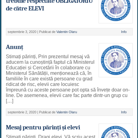
trebuie respectate OBLIGATORIU
de către ELEVI
septembrie 3, 2020 |
Publicat de
Valentin Olaru
Info
Anunț
Stimați părinți, Prin prezentul mesaj vă
aducem la cunoștință faptul că Ministerul
Educației și Cercetării în colaborare cu
Ministerul Sănătății, menționează că, în
familiile în care există persoane cu grad
ridicat de risc, elevii care locuiesc
împreună cu aceste persoane pot opta să învețe doar on-
line. De asemenea, elevii care fac parte dintr-un grup cu
[…]
septembrie 2, 2020 |
Publicat de
Valentin Olaru
Info
Mesaj pentru părinți și elevi
Stimați părinți, Dragi elevi, Vă scriu acest