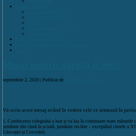
Organigrama
Comisia Calitatii
Componența C.E.A.C.
Regulament C.E.A.C.
R.A.E.I.
Plan operational C.E.A.C.
Strategia C.E.A.C.
Pagina Facebook C.N.E.T.
C.N.E.T. în Media Locală și Națională
Contact
Mesaj pentru părinți și elevi
septembrie 2, 2020 |
Publicat de
Valentin Olaru
Info
Vă scriu acest mesaj având în vedere cele ce urmează în perio
1. Conducerea colegiului a luat și va lua în continuare toate măsurile
jumătate din clasă la școală, jumătate on-line – exceptând clasele a XII
Educației și Cercetării.