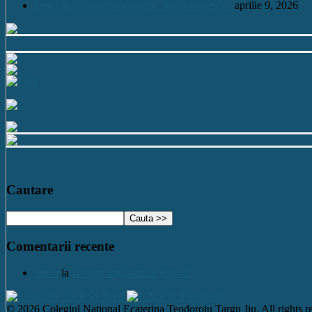
Festivalul-concurs de teatru “Sabin Popescu”
aprilie 9, 2026
Cautare
Comentarii recente
nutzu
la
Desene realizate de elevi II
© 2026 Colegiul National Ecaterina Teodoroiu Targu Jiu. All rights re