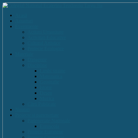
Acasă
Anunturi
Evenimente
Actiuni Umanitare
Activitati Educative
Cultural Artistice
Proiecte Ecologice
Materiale
Dirigentie
Discipline
Limbi straine
Matematica
Geografie
Istorie
Desen
Muzica
Cărti Publicate
Noutati
Proiecte si parteneriate
Parteneriate Nationale
Euroscola
Proiecte Europene
Proiecte Comenius