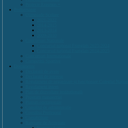
Proiecte Erasmus +
Performante
Olimpiade Scolare
2021-2022
2014-2015
2013-2014
2009-2010
Concursuri Nationale
Concursul național Franglais 2023-2024
Concursul național Franglais 2024-2025
Concursuri Internationale
Competitii Sportive
Documente
Declaratii de avere
Declaratii de interese
Regulament de organizare și funcționare Colegiul Națion
Regulament intern
Plan de dezvoltare institutională
Program managerial
Planuri operaționale
Consiliul de administratie
Consiliul Profesoral
Contabilitate
Rapoarte de Activitate
Romana-Latina