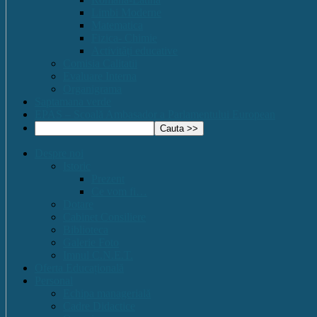
Limbi Moderne
Matematica
Fizica- Chimie
Activități educative
Comisia Calitatii
Evaluare Interna
Organigrama
Saptamana verde
EPAS – Scoală Ambasador a Parlamentului European
Despre noi
Istoric
Prezent
Ce vom fi…
Dotare
Cabinet Consiliere
Biblioteca
Galerie Foto
Imnul C.N.E.T.
Oferta Educațională
Personal
Echipa managerială
Cadre Didactice