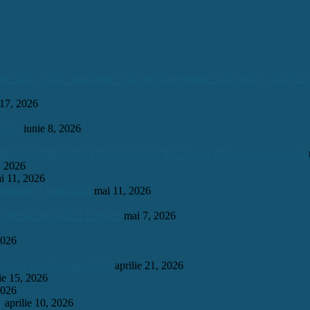
026 – 2027. Înscrierile se fac tot în perioada 23.07.2026 – 28.07.20
 17, 2026
INUĂ.
iunie 8, 2026
OLIMPIADĂ DE GEOGRAFIE” 23 mai 2026, etapa națională
, 2026
i 11, 2026
onomie și Astrofizică
mai 11, 2026
 o bursă integrală la Harvard
mai 7, 2026
2026
mosului, la „Garantat 100%
aprilie 21, 2026
lie 15, 2026
2026
6
aprilie 10, 2026