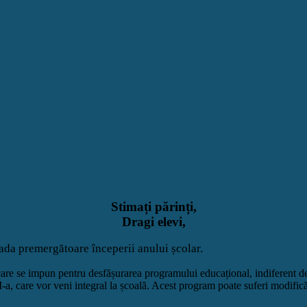
Stimați părinți,
Dragi elevi,
ada premergătoare începerii anului școlar.
 care se impun pentru desfășurarea programului educațional, indiferent d
-a, care vor veni integral la școală. Acest program poate suferi modifică