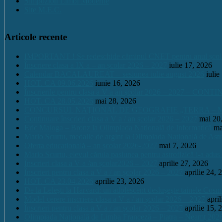
Simpozion Limbi Moderne
Site M.E.C.
Articole recente
IMPORTANT ! Se redeschide căminul CNET pentru anul școlar 2
Înscriere clasa a IX a – an școlar 2026 – 2027
iulie 17, 2026
Calendar BACALAUREAT – sesiunea iulie august 2026
iulie
HOT. CA 09.06.2026
iunie 16, 2026
Înscrierile pentru clasa a V a an școlar 2026 – 2027 – CONT
HOT. CA 28.05.2026
mai 28, 2026
CONCURSUL NAŢIONAL DE GEOGRAFIE „TERRA – MICA 
Continuare înscrieri clasa a V a / an școlar 2026 – 2027
mai 20
Eric Maioga – Bronz la Olimpiada Națională de Informatică
ma
Mario Scurtu, medalie de argint la Olimpiada Națională de Astr
Oferta educațională – an școlar 2026-2027
mai 7, 2026
Mario Scurtu, elevul căruia pasiunea pentru astrofizică i-a adus
Înscrieri clasa a V a /an școlar2026 – 2027
aprilie 27, 2026
Înscrieri pentru clasa a V a / an școlar 2026 – 2027
aprilie 24, 
HOT. CA 23.04.2026
aprilie 23, 2026
De la Leleşti la Harvard: un adolescent desluşeşte tainele Cos
Model cerere înscriere clasa a V a / an școlar 2026 – 2027
apri
Înscrieri pentru clasa a V a / an școlar 2026 – 2027
aprilie 15, 
Olimpiada Națională de Limba Franceză – Piatra – Neamț 202