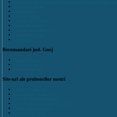
Regulament de organizare și funcționare Colegiul Național „Ec
Regulament intern
Organigrama
Evaluare Interna
Rapoarte de Activitate
Planuri operaționale
Consiliul de administratie
Consiliul Profesoral
Contabilitate
Recomandari jud. Gorj
Centrul Brancuși
Hotel Targu Jiu
Primaria Targu Jiu
Site-uri ale profesorilor nostri
C.N.E.T. Euroscola
Calea Eroilor – Euroscola
Prof. Dr. Marinela Pîrvulescu
Prof. Dr. Nichifor Gheorghe : Blog
Proiect "Practică Teoria"
Revista REV-ECA