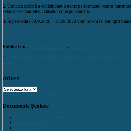
2. Unitatea școlară a achiziționat sisteme performante pentru transmiterea
avea acces doar elevii claselor corespunzătoare.
3. În perioada 07.09.2020 – 10.09.2020 vom reveni cu anunțuri finale 
Publicat in:
:
An școlar 2020-2021
,
Anunturi
«
Colegiul Național ”Ecaterina Teodoroiu” – Centru de înscriere la 
Anunț
»
Arhive
Arhive
Activitate C.N.E.T. pe Facebook
Documente Școlare
Plan de dezvoltare institutională
Program managerial
Comisia Calitatii