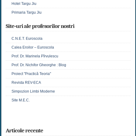
Hotel Targu Jiu
Primaria Targu Jiu
Site-uri ale profesorilor nostri
C.N.E.T. Euroscola
Calea Eroilor – Euroscola
Prof. Dr. Marinela Pîrvulescu
Prof. Dr. Nichifor Gheorghe : Blog
Proiect "Practică Teoria"
Revista REV-ECA
Simpozion Limbi Moderne
Site M.E.C.
Articole recente