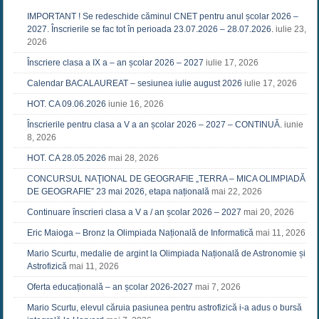
IMPORTANT ! Se redeschide căminul CNET pentru anul școlar 2026 –
2027. Înscrierile se fac tot în perioada 23.07.2026 – 28.07.2026.
iulie 23,
2026
Înscriere clasa a IX a – an școlar 2026 – 2027
iulie 17, 2026
Calendar BACALAUREAT – sesiunea iulie august 2026
iulie 17, 2026
HOT. CA 09.06.2026
iunie 16, 2026
Înscrierile pentru clasa a V a an școlar 2026 – 2027 – CONTINUĂ.
iunie
8, 2026
HOT. CA 28.05.2026
mai 28, 2026
CONCURSUL NAŢIONAL DE GEOGRAFIE „TERRA – MICA OLIMPIADĂ
DE GEOGRAFIE” 23 mai 2026, etapa națională
mai 22, 2026
Continuare înscrieri clasa a V a / an școlar 2026 – 2027
mai 20, 2026
Eric Maioga – Bronz la Olimpiada Națională de Informatică
mai 11, 2026
Mario Scurtu, medalie de argint la Olimpiada Națională de Astronomie și
Astrofizică
mai 11, 2026
Oferta educațională – an școlar 2026-2027
mai 7, 2026
Mario Scurtu, elevul căruia pasiunea pentru astrofizică i-a adus o bursă