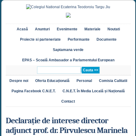
Acasă
Anunturi
Evenimente
Materiale
Noutati
Proiecte si parteneriate
Performante
Documente
Saptamana verde
EPAS – Scoală Ambasador a Parlamentului European
Despre noi
Oferta Educațională
Personal
Comisia Calitatii
Pagina Facebook C.N.E.T.
C.N.E.T. în Media Locală și Națională
Contact
Declarație de interese director
adjunct prof. dr. Pîrvulescu Marinela