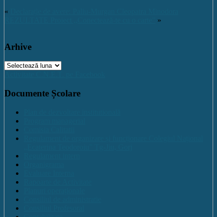
«
Declarație de avere: Paliu-Murgan Cleopatra Minodora
REZULTATE Proiect ,,Conectează-te cu o carte”
»
Arhive
Arhive
Activitate C.N.E.T. pe Facebook
Documente Școlare
Plan de dezvoltare institutională
Program managerial
Comisia Calitatii
Regulament de organizare și funcționare Colegiul Național
„Ecaterina Teodoroiu” Tg-Jiu, Gorj
Regulament intern
Organigrama
Evaluare Interna
Rapoarte de Activitate
Planuri operaționale
Consiliul de administratie
Consiliul Profesoral
Contabilitate