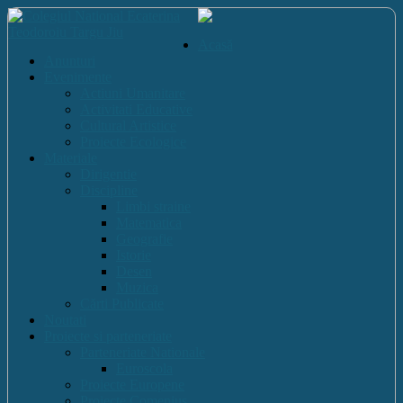
Acasă
Anunturi
Evenimente
Actiuni Umanitare
Activitati Educative
Cultural Artistice
Proiecte Ecologice
Materiale
Dirigentie
Discipline
Limbi straine
Matematica
Geografie
Istorie
Desen
Muzica
Cărti Publicate
Noutati
Proiecte si parteneriate
Parteneriate Nationale
Euroscola
Proiecte Europene
Proiecte Comenius