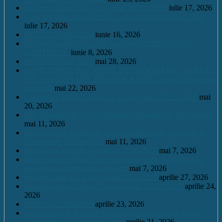
Înscriere clasa a IX a – an școlar 2026 – 2027
iulie 17, 2026
Calendar BACALAUREAT – sesiunea iulie august 2026
iulie 17, 2026
HOT. CA 09.06.2026
iunie 16, 2026
Înscrierile pentru clasa a V a an școlar 2026 – 2027 –
CONTINUĂ.
iunie 8, 2026
HOT. CA 28.05.2026
mai 28, 2026
CONCURSUL NAŢIONAL DE GEOGRAFIE „TERRA –
MICA OLIMPIADĂ DE GEOGRAFIE” 23 mai 2026, etapa
națională
mai 22, 2026
Continuare înscrieri clasa a V a / an școlar 2026 – 2027
mai
20, 2026
Eric Maioga – Bronz la Olimpiada Națională de Informatică
mai 11, 2026
Mario Scurtu, medalie de argint la Olimpiada Națională de
Astronomie și Astrofizică
mai 11, 2026
Oferta educațională – an școlar 2026-2027
mai 7, 2026
Mario Scurtu, elevul căruia pasiunea pentru astrofizică i-a
adus o bursă integrală la Harvard
mai 7, 2026
Înscrieri clasa a V a /an școlar2026 – 2027
aprilie 27, 2026
Înscrieri pentru clasa a V a / an școlar 2026 – 2027
aprilie 24,
2026
HOT. CA 23.04.2026
aprilie 23, 2026
De la Leleşti la Harvard: un adolescent desluşeşte tainele
Cosmosului, la „Garantat 100%
aprilie 21, 2026