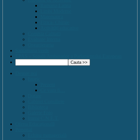
Romana-Latina
Limbi Moderne
Matematica
Fizica- Chimie
Activități educative
Comisia Calitatii
Evaluare Interna
Organigrama
Saptamana verde
EPAS – Scoală Ambasador a Parlamentului European
Despre noi
Istoric
Prezent
Ce vom fi…
Dotare
Cabinet Consiliere
Biblioteca
Galerie Foto
Imnul C.N.E.T.
Oferta Educațională
Personal
Echipa managerială