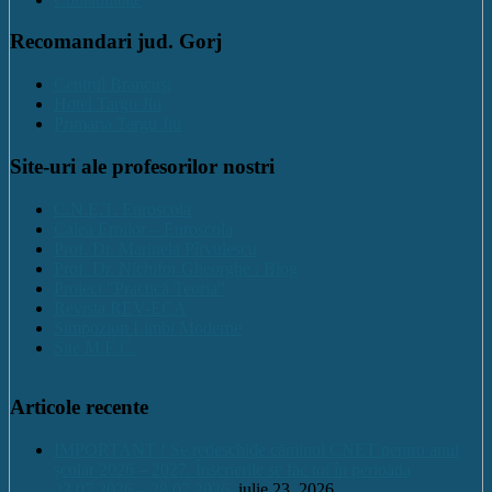
Recomandari jud. Gorj
Centrul Brancuși
Hotel Targu Jiu
Primaria Targu Jiu
Site-uri ale profesorilor nostri
C.N.E.T. Euroscola
Calea Eroilor – Euroscola
Prof. Dr. Marinela Pîrvulescu
Prof. Dr. Nichifor Gheorghe : Blog
Proiect "Practică Teoria"
Revista REV-ECA
Simpozion Limbi Moderne
Site M.E.C.
Articole recente
IMPORTANT ! Se redeschide căminul CNET pentru anul
școlar 2026 – 2027. Înscrierile se fac tot în perioada
23.07.2026 – 28.07.2026.
iulie 23, 2026