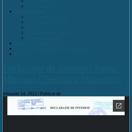
Cadre Didactice
Organigrama
Comisia Calitatii
Componența C.E.A.C.
Regulament C.E.A.C.
R.A.E.I.
Plan operational C.E.A.C.
Strategia C.E.A.C.
Pagina Facebook C.N.E.T.
C.N.E.T. în Media Locală și Națională
Contact
Declarație de interese: Paliu-
Murgan Cleopatra Minodora
februarie 14, 2022 |
Publicat de
Valentin Olaru
Info