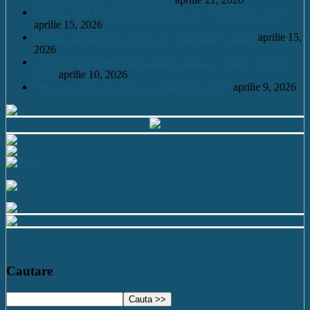
Model cerere înscriere clasa a V a / an școlar 2026 – 2027
aprilie 15, 2026
Înscrieri pentru clasa a V a / an școlar 2026 – 2027
aprilie 15,
2026
Olimpiada Națională de Limba Franceză – Piatra – Neamț
2026
aprilie 10, 2026
Festivalul-concurs de teatru “Sabin Popescu”
aprilie 9, 2026
Cautare