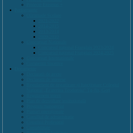
Proiecte Erasmus +
Performante
Olimpiade Scolare
2021-2022
2014-2015
2013-2014
2009-2010
Concursuri Nationale
Concursul național Franglais 2023-2024
Concursul național Franglais 2024-2025
Concursuri Internationale
Competitii Sportive
Documente
Declaratii de avere
Declaratii de interese
Regulament de organizare și funcționare Colegiul
Național „Ecaterina Teodoroiu” Tg-Jiu, Gorj
Regulament intern
Plan de dezvoltare institutională
Program managerial
Planuri operaționale
Consiliul de administratie
Consiliul Profesoral
Contabilitate
Rapoarte de Activitate