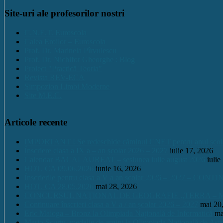
Site-uri ale profesorilor nostri
C.N.E.T. Euroscola
Calea Eroilor – Euroscola
Prof. Dr. Marinela Pîrvulescu
Prof. Dr. Nichifor Gheorghe : Blog
Proiect "Practică Teoria"
Revista REV-ECA
Simpozion Limbi Moderne
Site M.E.C.
Articole recente
IMPORTANT ! Se redeschide căminul CNET pentru anul școlar 2
Înscriere clasa a IX a – an școlar 2026 – 2027
iulie 17, 2026
Calendar BACALAUREAT – sesiunea iulie august 2026
iulie
HOT. CA 09.06.2026
iunie 16, 2026
Înscrierile pentru clasa a V a an școlar 2026 – 2027 – CONT
HOT. CA 28.05.2026
mai 28, 2026
CONCURSUL NAŢIONAL DE GEOGRAFIE „TERRA – MICA 
Continuare înscrieri clasa a V a / an școlar 2026 – 2027
mai 20
Eric Maioga – Bronz la Olimpiada Națională de Informatică
ma
Mario Scurtu, medalie de argint la Olimpiada Națională de Astr