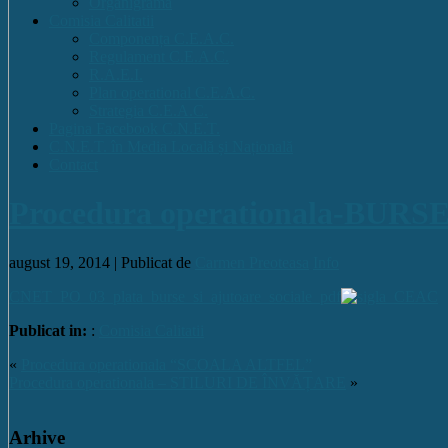
Organigrama
Comisia Calitatii
Componența C.E.A.C.
Regulament C.E.A.C.
R.A.E.I.
Plan operational C.E.A.C.
Strategia C.E.A.C.
Pagina Facebook C.N.E.T.
C.N.E.T. în Media Locală și Națională
Contact
Procedura operationala-B
august 19, 2014 |
Publicat de
Carmen Preoteasa
Info
CNET_PO_03_plata_burse_si_ajutoare_sociale_pdf
Publicat in:
:
Comisia Calitatii
«
Procedura operationala “SCOALA ALTFEL”
Procedura operationala – STILURI DE ÎNVĂȚARE
»
Arhive