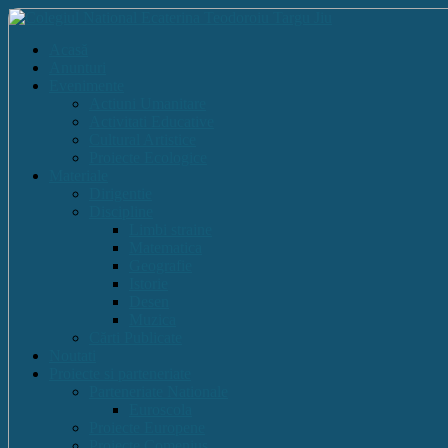
Acasă
Anunturi
Evenimente
Actiuni Umanitare
Activitati Educative
Cultural Artistice
Proiecte Ecologice
Materiale
Dirigentie
Discipline
Limbi straine
Matematica
Geografie
Istorie
Desen
Muzica
Cărti Publicate
Noutati
Proiecte si parteneriate
Parteneriate Nationale
Euroscola
Proiecte Europene
Proiecte Comenius