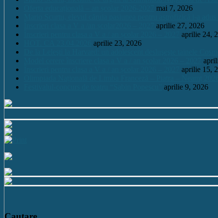
Oferta educațională – an școlar 2026-2027
mai 7, 2026
Mario Scurtu, elevul căruia pasiunea pentru astrofizică i-a adus
Înscrieri clasa a V a /an școlar2026 – 2027
aprilie 27, 2026
Înscrieri pentru clasa a V a / an școlar 2026 – 2027
aprilie 24, 
HOT. CA 23.04.2026
aprilie 23, 2026
De la Leleşti la Harvard: un adolescent desluşeşte tainele Cos
Model cerere înscriere clasa a V a / an școlar 2026 – 2027
apri
Înscrieri pentru clasa a V a / an școlar 2026 – 2027
aprilie 15, 
Olimpiada Națională de Limba Franceză – Piatra – Neamț 202
Festivalul-concurs de teatru “Sabin Popescu”
aprilie 9, 2026
Cautare