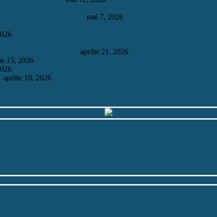
 o bursă integrală la Harvard
mai 7, 2026
2026
mosului, la „Garantat 100%
aprilie 21, 2026
lie 15, 2026
2026
6
aprilie 10, 2026