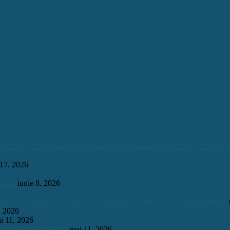
026 – 2027. Înscrierile se fac tot în perioada 23.07.2026 – 28.07.20
 17, 2026
INUĂ.
iunie 8, 2026
OLIMPIADĂ DE GEOGRAFIE” 23 mai 2026, etapa națională
, 2026
i 11, 2026
onomie și Astrofizică
mai 11, 2026