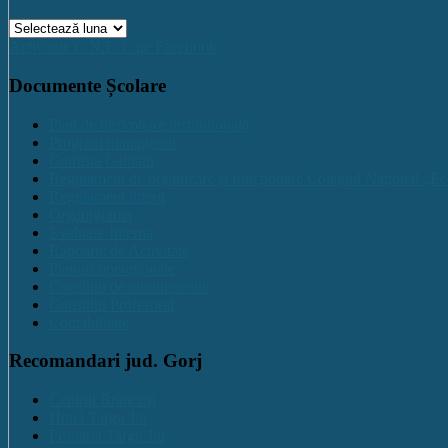
Arhive
Activitate C.N.E.T. pe Facebook
Documente Școlare
Plan de dezvoltare institutională
Program managerial
Comisia Calitatii
Regulament de organizare și funcționare Colegiul Național „Ec
Regulament intern
Organigrama
Evaluare Interna
Rapoarte de Activitate
Planuri operaționale
Consiliul de administratie
Consiliul Profesoral
Contabilitate
Recomandari jud. Gorj
Centrul Brancuși
Hotel Targu Jiu
Primaria Targu Jiu