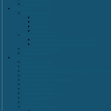
Proiecte Erasmus +
Performante
Olimpiade Scolare
2021-2022
2014-2015
2013-2014
2009-2010
Concursuri Nationale
Concursul național Franglais 2023-2024
Concursul național Franglais 2024-2025
Concursuri Internationale
Competitii Sportive
Documente
Declaratii de avere
Declaratii de interese
Regulament de organizare și funcționare Colegiul Națion
Regulament intern
Plan de dezvoltare institutională
Program managerial
Planuri operaționale
Consiliul de administratie
Consiliul Profesoral
Contabilitate
Rapoarte de Activitate
Romana-Latina