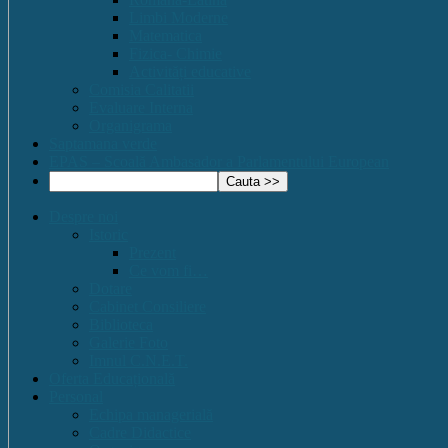
Limbi Moderne
Matematica
Fizica- Chimie
Activități educative
Comisia Calitatii
Evaluare Interna
Organigrama
Saptamana verde
EPAS – Scoală Ambasador a Parlamentului European
Despre noi
Istoric
Prezent
Ce vom fi…
Dotare
Cabinet Consiliere
Biblioteca
Galerie Foto
Imnul C.N.E.T.
Oferta Educațională
Personal
Echipa managerială
Cadre Didactice