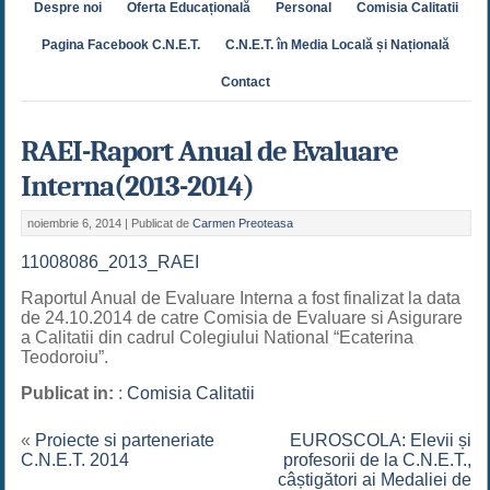
Despre noi
Oferta Educațională
Personal
Comisia Calitatii
Pagina Facebook C.N.E.T.
C.N.E.T. în Media Locală și Națională
Contact
RAEI-Raport Anual de Evaluare
Interna(2013-2014)
noiembrie 6, 2014 |
Publicat de
Carmen Preoteasa
11008086_2013_RAEI
Raportul Anual de Evaluare Interna a fost finalizat la data
de 24.10.2014 de catre Comisia de Evaluare si Asigurare
a Calitatii din cadrul Colegiului National “Ecaterina
Teodoroiu”.
Publicat in:
:
Comisia Calitatii
«
Proiecte si parteneriate
EUROSCOLA: Elevii și
C.N.E.T. 2014
profesorii de la C.N.E.T.,
câștigători ai Medaliei de