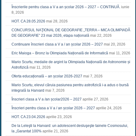
Înscrierile pentru clasa a V a an școlar 2026 – 2027 – CONTINUĂ.
iunie
8, 2026
HOT. CA 28.05.2026
mai 28, 2026
CONCURSUL NAŢIONAL DE GEOGRAFIE „TERRA – MICA OLIMPIADĂ
DE GEOGRAFIE” 23 mai 2026, etapa națională
mai 22, 2026
Continuare înscrieri clasa a V a / an școlar 2026 – 2027
mai 20, 2026
Eric Maioga – Bronz la Olimpiada Națională de Informatică
mai 11, 2026
Mario Scurtu, medalie de argint la Olimpiada Națională de Astronomie și
Astrofizică
mai 11, 2026
Oferta educațională – an școlar 2026-2027
mai 7, 2026
Mario Scurtu, elevul căruia pasiunea pentru astrofizică i-a adus o bursă
integrală la Harvard
mai 7, 2026
Înscrieri clasa a V a /an școlar2026 – 2027
aprilie 27, 2026
Înscrieri pentru clasa a V a / an școlar 2026 – 2027
aprilie 24, 2026
HOT. CA 23.04.2026
aprilie 23, 2026
De la Leleşti la Harvard: un adolescent desluşeşte tainele Cosmosului,
la „Garantat 100%
aprilie 21, 2026