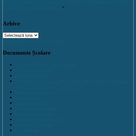
Raport General privind starea și calitatea învățământului din cadrul
C.N.E.T, an școlar 2023-2024
»
Arhive
Arhive
Activitate C.N.E.T. pe Facebook
Documente Școlare
Plan de dezvoltare institutională
Program managerial
Comisia Calitatii
Regulament de organizare și funcționare Colegiul Național
„Ecaterina Teodoroiu” Tg-Jiu, Gorj
Regulament intern
Organigrama
Evaluare Interna
Rapoarte de Activitate
Planuri operaționale
Consiliul de administratie
Consiliul Profesoral
Contabilitate