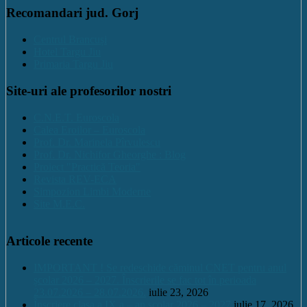
Recomandari jud. Gorj
Centrul Brancuși
Hotel Targu Jiu
Primaria Targu Jiu
Site-uri ale profesorilor nostri
C.N.E.T. Euroscola
Calea Eroilor – Euroscola
Prof. Dr. Marinela Pîrvulescu
Prof. Dr. Nichifor Gheorghe : Blog
Proiect "Practică Teoria"
Revista REV-ECA
Simpozion Limbi Moderne
Site M.E.C.
Articole recente
IMPORTANT ! Se redeschide căminul CNET pentru anul
școlar 2026 – 2027. Înscrierile se fac tot în perioada
23.07.2026 – 28.07.2026.
iulie 23, 2026
Înscriere clasa a IX a – an școlar 2026 – 2027
iulie 17, 2026