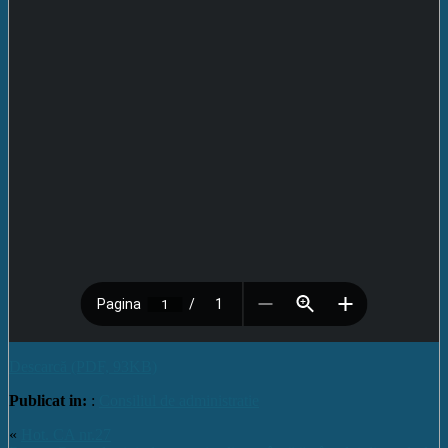
Descarcă (PDF, 93KB)
Publicat in:
:
Consiliul de administratie
«
Hot. CA nr.27