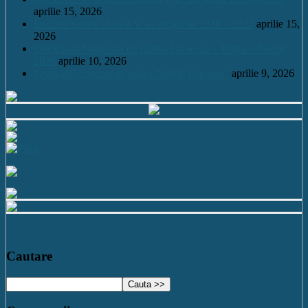
aprilie 15, 2026
Înscrieri pentru clasa a V a / an școlar 2026 – 2027
aprilie 15,
2026
Olimpiada Națională de Limba Franceză – Piatra – Neamț
2026
aprilie 10, 2026
Festivalul-concurs de teatru “Sabin Popescu”
aprilie 9, 2026
Cautare