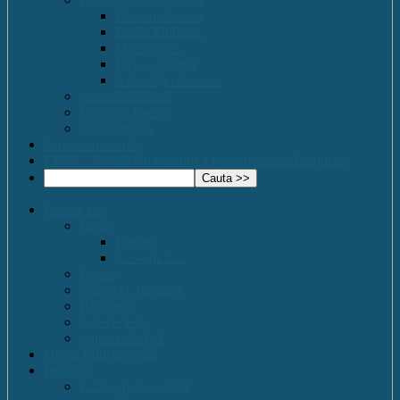
Romana-Latina
Limbi Moderne
Matematica
Fizica- Chimie
Activități educative
Comisia Calitatii
Evaluare Interna
Organigrama
Saptamana verde
EPAS – Scoală Ambasador a Parlamentului European
Despre noi
Istoric
Prezent
Ce vom fi…
Dotare
Cabinet Consiliere
Biblioteca
Galerie Foto
Imnul C.N.E.T.
Oferta Educațională
Personal
Echipa managerială