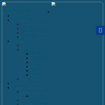
Acasă
Anunturi
Evenimente
Actiuni Umanitare
Activitati Educative
Cultural Artistice
Proiecte Ecologice
Materiale
Dirigentie
Discipline
Limbi straine
Matematica
Geografie
Istorie
Desen
Muzica
Cărti Publicate
Noutati
Proiecte si parteneriate
Parteneriate Nationale
Euroscola
Proiecte Europene
Proiecte Comenius