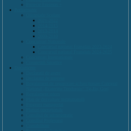
Proiecte Erasmus +
Performante
Olimpiade Scolare
2021-2022
2014-2015
2013-2014
2009-2010
Concursuri Nationale
Concursul național Franglais 2023-2024
Concursul național Franglais 2024-2025
Concursuri Internationale
Competitii Sportive
Documente
Declaratii de avere
Declaratii de interese
Regulament de organizare și funcționare Colegiul
Național „Ecaterina Teodoroiu” Tg-Jiu, Gorj
Regulament intern
Plan de dezvoltare institutională
Program managerial
Planuri operaționale
Consiliul de administratie
Consiliul Profesoral
Contabilitate
Rapoarte de Activitate