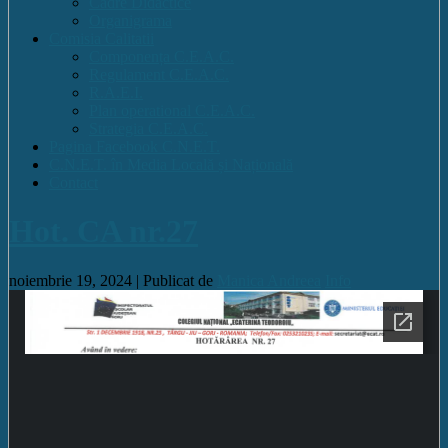
Cadre Didactice
Organigrama
Comisia Calitatii
Componența C.E.A.C.
Regulament C.E.A.C.
R.A.E.I.
Plan operational C.E.A.C.
Strategia C.E.A.C.
Pagina Facebook C.N.E.T.
C.N.E.T. în Media Locală și Națională
Contact
Hot. CA nr.27
noiembrie 19, 2024 |
Publicat de
Manica Andreea
Info