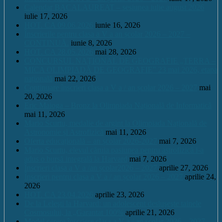
Calendar BACALAUREAT – sesiunea iulie august 2026
iulie 17, 2026
HOT. CA 09.06.2026
iunie 16, 2026
Înscrierile pentru clasa a V a an școlar 2026 – 2027 –
CONTINUĂ.
iunie 8, 2026
HOT. CA 28.05.2026
mai 28, 2026
CONCURSUL NAŢIONAL DE GEOGRAFIE „TERRA –
MICA OLIMPIADĂ DE GEOGRAFIE” 23 mai 2026, etapa
națională
mai 22, 2026
Continuare înscrieri clasa a V a / an școlar 2026 – 2027
mai
20, 2026
Eric Maioga – Bronz la Olimpiada Națională de Informatică
mai 11, 2026
Mario Scurtu, medalie de argint la Olimpiada Națională de
Astronomie și Astrofizică
mai 11, 2026
Oferta educațională – an școlar 2026-2027
mai 7, 2026
Mario Scurtu, elevul căruia pasiunea pentru astrofizică i-a
adus o bursă integrală la Harvard
mai 7, 2026
Înscrieri clasa a V a /an școlar2026 – 2027
aprilie 27, 2026
Înscrieri pentru clasa a V a / an școlar 2026 – 2027
aprilie 24,
2026
HOT. CA 23.04.2026
aprilie 23, 2026
De la Leleşti la Harvard: un adolescent desluşeşte tainele
Cosmosului, la „Garantat 100%
aprilie 21, 2026
Model cerere înscriere clasa a V a / an școlar 2026 – 2027