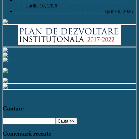
Olimpiada Națională de Limba Franceză – Piatra – Neamț
2026
aprilie 10, 2026
Festivalul-concurs de teatru “Sabin Popescu”
aprilie 9, 2026
Cautare
Comentarii recente