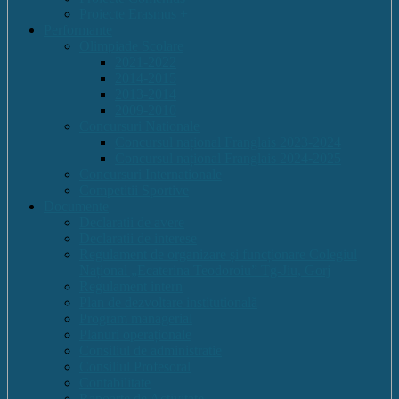
Proiecte Erasmus +
Performante
Olimpiade Scolare
2021-2022
2014-2015
2013-2014
2009-2010
Concursuri Nationale
Concursul național Franglais 2023-2024
Concursul național Franglais 2024-2025
Concursuri Internationale
Competitii Sportive
Documente
Declaratii de avere
Declaratii de interese
Regulament de organizare și funcționare Colegiul
Național „Ecaterina Teodoroiu” Tg-Jiu, Gorj
Regulament intern
Plan de dezvoltare institutională
Program managerial
Planuri operaționale
Consiliul de administratie
Consiliul Profesoral
Contabilitate
Rapoarte de Activitate