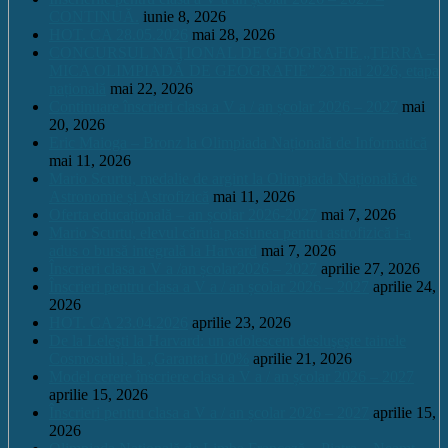
CONTINUĂ.
iunie 8, 2026
HOT. CA 28.05.2026
mai 28, 2026
CONCURSUL NAŢIONAL DE GEOGRAFIE „TERRA –
MICA OLIMPIADĂ DE GEOGRAFIE” 23 mai 2026, etapa
națională
mai 22, 2026
Continuare înscrieri clasa a V a / an școlar 2026 – 2027
mai
20, 2026
Eric Maioga – Bronz la Olimpiada Națională de Informatică
mai 11, 2026
Mario Scurtu, medalie de argint la Olimpiada Națională de
Astronomie și Astrofizică
mai 11, 2026
Oferta educațională – an școlar 2026-2027
mai 7, 2026
Mario Scurtu, elevul căruia pasiunea pentru astrofizică i-a
adus o bursă integrală la Harvard
mai 7, 2026
Înscrieri clasa a V a /an școlar2026 – 2027
aprilie 27, 2026
Înscrieri pentru clasa a V a / an școlar 2026 – 2027
aprilie 24,
2026
HOT. CA 23.04.2026
aprilie 23, 2026
De la Leleşti la Harvard: un adolescent desluşeşte tainele
Cosmosului, la „Garantat 100%
aprilie 21, 2026
Model cerere înscriere clasa a V a / an școlar 2026 – 2027
aprilie 15, 2026
Înscrieri pentru clasa a V a / an școlar 2026 – 2027
aprilie 15,
2026