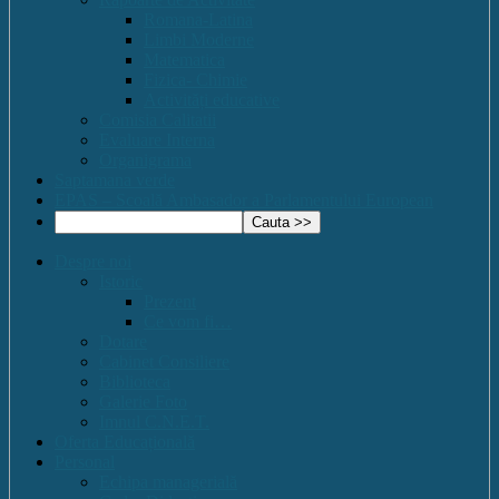
Romana-Latina
Limbi Moderne
Matematica
Fizica- Chimie
Activități educative
Comisia Calitatii
Evaluare Interna
Organigrama
Saptamana verde
EPAS – Scoală Ambasador a Parlamentului European
Despre noi
Istoric
Prezent
Ce vom fi…
Dotare
Cabinet Consiliere
Biblioteca
Galerie Foto
Imnul C.N.E.T.
Oferta Educațională
Personal
Echipa managerială