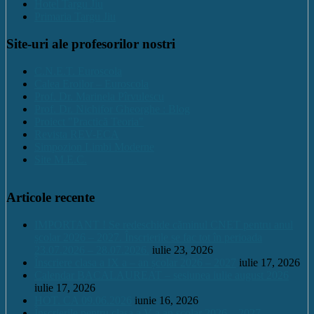
Hotel Targu Jiu
Primaria Targu Jiu
Site-uri ale profesorilor nostri
C.N.E.T. Euroscola
Calea Eroilor – Euroscola
Prof. Dr. Marinela Pîrvulescu
Prof. Dr. Nichifor Gheorghe : Blog
Proiect "Practică Teoria"
Revista REV-ECA
Simpozion Limbi Moderne
Site M.E.C.
Articole recente
IMPORTANT ! Se redeschide căminul CNET pentru anul
școlar 2026 – 2027. Înscrierile se fac tot în perioada
23.07.2026 – 28.07.2026.
iulie 23, 2026
Înscriere clasa a IX a – an școlar 2026 – 2027
iulie 17, 2026
Calendar BACALAUREAT – sesiunea iulie august 2026
iulie 17, 2026
HOT. CA 09.06.2026
iunie 16, 2026
Înscrierile pentru clasa a V a an școlar 2026 – 2027 –