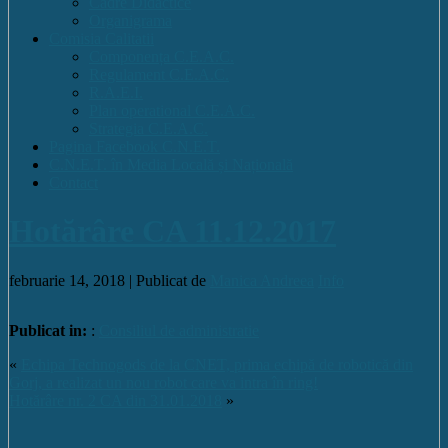
Cadre Didactice
Organigrama
Comisia Calitatii
Componența C.E.A.C.
Regulament C.E.A.C.
R.A.E.I.
Plan operational C.E.A.C.
Strategia C.E.A.C.
Pagina Facebook C.N.E.T.
C.N.E.T. în Media Locală și Națională
Contact
Hotărâre CA 11.12.2017
februarie 14, 2018 |
Publicat de
Manica Andreea
Info
Publicat in:
:
Consiliul de administratie
«
Echipa Technogods de la CNET, prima echipă de robotică din
Gorj, a realizat un nou robot care va intra în ring!
Hotărâre nr. 2 CA din 31.01.2018
»