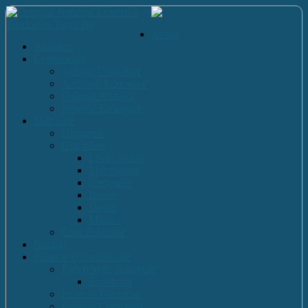
Acasă
Anunturi
Evenimente
Actiuni Umanitare
Activitati Educative
Cultural Artistice
Proiecte Ecologice
Materiale
Dirigentie
Discipline
Limbi straine
Matematica
Geografie
Istorie
Desen
Muzica
Cărti Publicate
Noutati
Proiecte si parteneriate
Parteneriate Nationale
Euroscola
Proiecte Europene
Proiecte Comenius