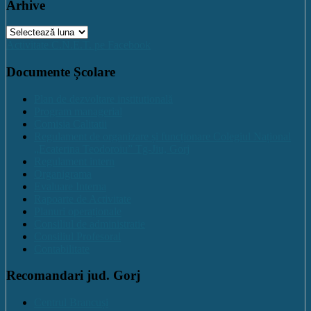
Arhive
Arhive
Activitate C.N.E.T. pe Facebook
Documente Școlare
Plan de dezvoltare institutională
Program managerial
Comisia Calitatii
Regulament de organizare și funcționare Colegiul Național
„Ecaterina Teodoroiu” Tg-Jiu, Gorj
Regulament intern
Organigrama
Evaluare Interna
Rapoarte de Activitate
Planuri operaționale
Consiliul de administratie
Consiliul Profesoral
Contabilitate
Recomandari jud. Gorj
Centrul Brancuși