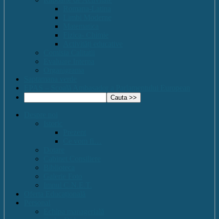
Romana-Latina
Limbi Moderne
Matematica
Fizica- Chimie
Activități educative
Comisia Calitatii
Evaluare Interna
Organigrama
Saptamana verde
EPAS – Scoală Ambasador a Parlamentului European
Despre noi
Istoric
Prezent
Ce vom fi…
Dotare
Cabinet Consiliere
Biblioteca
Galerie Foto
Imnul C.N.E.T.
Oferta Educațională
Personal
Echipa managerială