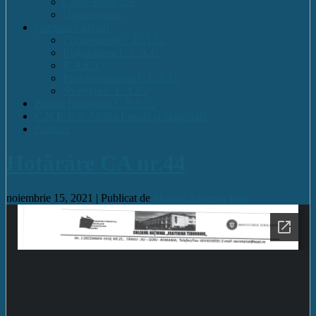
Cadre Didactice
Organigrama
Comisia Calitatii
Componența C.E.A.C.
Regulament C.E.A.C.
R.A.E.I.
Plan operational C.E.A.C.
Strategia C.E.A.C.
Pagina Facebook C.N.E.T.
C.N.E.T. în Media Locală și Națională
Contact
Hotărâre CA nr.44
noiembrie 15, 2021 |
Publicat de
Manica Andreea
Info