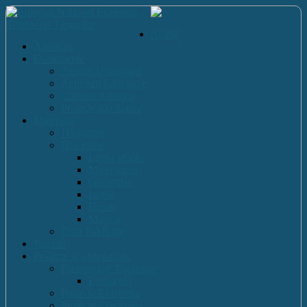
Acasă
Anunturi
Evenimente
Actiuni Umanitare
Activitati Educative
Cultural Artistice
Proiecte Ecologice
Materiale
Dirigentie
Discipline
Limbi straine
Matematica
Geografie
Istorie
Desen
Muzica
Cărti Publicate
Noutati
Proiecte si parteneriate
Parteneriate Nationale
Euroscola
Proiecte Europene
Proiecte Comenius