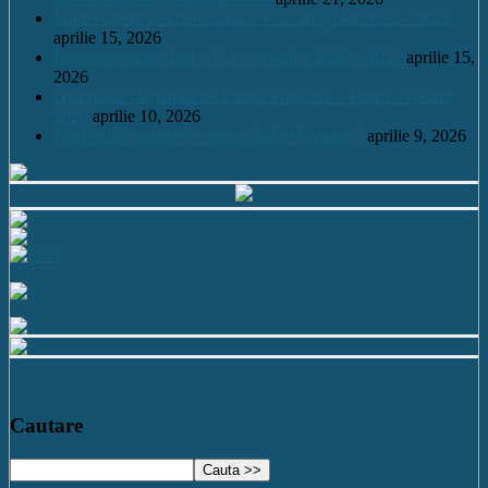
Model cerere înscriere clasa a V a / an școlar 2026 – 2027
aprilie 15, 2026
Înscrieri pentru clasa a V a / an școlar 2026 – 2027
aprilie 15,
2026
Olimpiada Națională de Limba Franceză – Piatra – Neamț
2026
aprilie 10, 2026
Festivalul-concurs de teatru “Sabin Popescu”
aprilie 9, 2026
Cautare