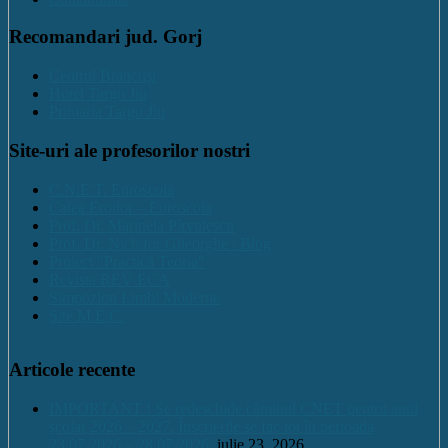
Recomandari jud. Gorj
Centrul Brancuși
Hotel Targu Jiu
Primaria Targu Jiu
Site-uri ale profesorilor nostri
C.N.E.T. Euroscola
Calea Eroilor – Euroscola
Prof. Dr. Marinela Pîrvulescu
Prof. Dr. Nichifor Gheorghe : Blog
Proiect "Practică Teoria"
Revista REV-ECA
Simpozion Limbi Moderne
Site M.E.C.
Articole recente
IMPORTANT ! Se redeschide căminul CNET pentru anul
școlar 2026 – 2027. Înscrierile se fac tot în perioada
23.07.2026 – 28.07.2026.
iulie 23, 2026