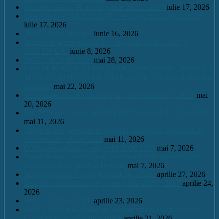
Înscriere clasa a IX a – an școlar 2026 – 2027
iulie 17, 2026
Calendar BACALAUREAT – sesiunea iulie august 2026
iulie 17, 2026
HOT. CA 09.06.2026
iunie 16, 2026
Înscrierile pentru clasa a V a an școlar 2026 – 2027 –
CONTINUĂ.
iunie 8, 2026
HOT. CA 28.05.2026
mai 28, 2026
CONCURSUL NAŢIONAL DE GEOGRAFIE „TERRA –
MICA OLIMPIADĂ DE GEOGRAFIE” 23 mai 2026, etapa
națională
mai 22, 2026
Continuare înscrieri clasa a V a / an școlar 2026 – 2027
mai
20, 2026
Eric Maioga – Bronz la Olimpiada Națională de Informatică
mai 11, 2026
Mario Scurtu, medalie de argint la Olimpiada Națională de
Astronomie și Astrofizică
mai 11, 2026
Oferta educațională – an școlar 2026-2027
mai 7, 2026
Mario Scurtu, elevul căruia pasiunea pentru astrofizică i-a
adus o bursă integrală la Harvard
mai 7, 2026
Înscrieri clasa a V a /an școlar2026 – 2027
aprilie 27, 2026
Înscrieri pentru clasa a V a / an școlar 2026 – 2027
aprilie 24,
2026
HOT. CA 23.04.2026
aprilie 23, 2026
De la Leleşti la Harvard: un adolescent desluşeşte tainele
Cosmosului, la „Garantat 100%
aprilie 21, 2026