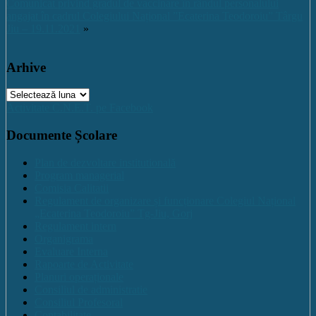
Comunicat privind gradul de vaccinare în rândul personalului
angajat în cadrul Colegiului Național ”Ecaterina Teodoroiu” Târgu
Jiu – 19.11.2021
»
Arhive
Arhive
Activitate C.N.E.T. pe Facebook
Documente Școlare
Plan de dezvoltare institutională
Program managerial
Comisia Calitatii
Regulament de organizare și funcționare Colegiul Național
„Ecaterina Teodoroiu” Tg-Jiu, Gorj
Regulament intern
Organigrama
Evaluare Interna
Rapoarte de Activitate
Planuri operaționale
Consiliul de administratie
Consiliul Profesoral
Contabilitate