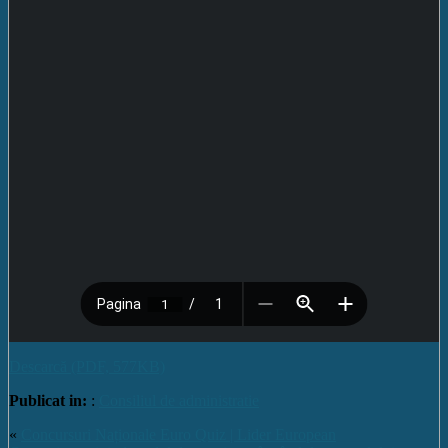
Descarcă (PDF, 577KB)
Publicat in:
:
Consiliul de administratie
«
Concursuri Naționale Euro Quiz | Lider European