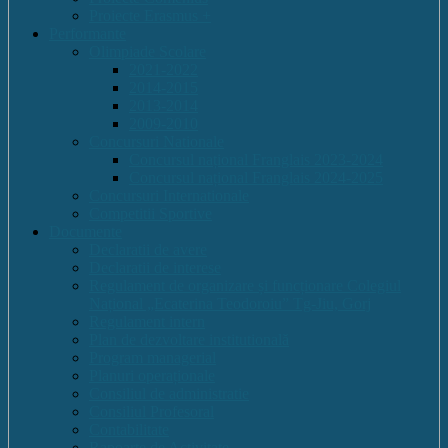
Proiecte Erasmus +
Performante
Olimpiade Scolare
2021-2022
2014-2015
2013-2014
2009-2010
Concursuri Nationale
Concursul național Franglais 2023-2024
Concursul național Franglais 2024-2025
Concursuri Internationale
Competitii Sportive
Documente
Declaratii de avere
Declaratii de interese
Regulament de organizare și funcționare Colegiul
Național „Ecaterina Teodoroiu” Tg-Jiu, Gorj
Regulament intern
Plan de dezvoltare institutională
Program managerial
Planuri operaționale
Consiliul de administratie
Consiliul Profesoral
Contabilitate
Rapoarte de Activitate