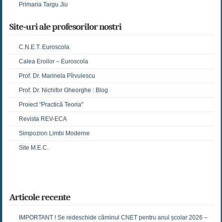
Primaria Targu Jiu
Site-uri ale profesorilor nostri
C.N.E.T. Euroscola
Calea Eroilor – Euroscola
Prof. Dr. Marinela Pîrvulescu
Prof. Dr. Nichifor Gheorghe : Blog
Proiect "Practică Teoria"
Revista REV-ECA
Simpozion Limbi Moderne
Site M.E.C.
Articole recente
IMPORTANT ! Se redeschide căminul CNET pentru anul școlar 2026 –