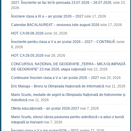
2027. Înscrierile se fac tot în perioada 23.07.2026 – 28.07.2026.
iulie 23,
2026
Înscriere clasa a IX a – an școlar 2026 – 2027
iulie 17, 2026
Calendar BACALAUREAT – sesiunea iulie august 2026
iulie 17, 2026
HOT. CA 09.06.2026
iunie 16, 2026
Înscrierile pentru clasa a V a an școlar 2026 – 2027 – CONTINUĂ.
iunie
8, 2026
HOT. CA 28.05.2026
mai 28, 2026
CONCURSUL NAŢIONAL DE GEOGRAFIE „TERRA – MICA OLIMPIADĂ
DE GEOGRAFIE” 23 mai 2026, etapa națională
mai 22, 2026
Continuare înscrieri clasa a V a / an școlar 2026 – 2027
mai 20, 2026
Eric Maioga – Bronz la Olimpiada Națională de Informatică
mai 11, 2026
Mario Scurtu, medalie de argint la Olimpiada Națională de Astronomie și
Astrofizică
mai 11, 2026
Oferta educațională – an școlar 2026-2027
mai 7, 2026
Mario Scurtu, elevul căruia pasiunea pentru astrofizică i-a adus o bursă
integrală la Harvard
mai 7, 2026
Înscrieri clasa a V a /an școlar2026 – 2027
aprilie 27, 2026