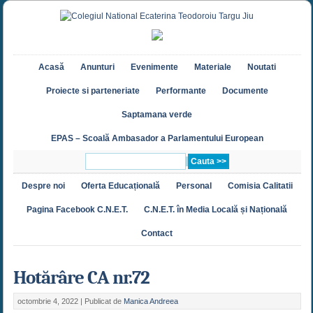
Acasă
Anunturi
Evenimente
Materiale
Noutati
Proiecte si parteneriate
Performante
Documente
Saptamana verde
EPAS – Scoală Ambasador a Parlamentului European
Despre noi
Oferta Educațională
Personal
Comisia Calitatii
Pagina Facebook C.N.E.T.
C.N.E.T. în Media Locală și Națională
Contact
Hotărâre CA nr.72
octombrie 4, 2022 |
Publicat de
Manica Andreea