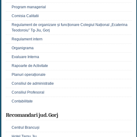
Program managerial
Comisia Calitatii
Regulament de organizare și funcționare Colegiul Național „Ecaterina
Teodoroiu” Tg-Jiu, Gorj
Regulament intern
Organigrama
Evaluare Interna
Rapoarte de Activitate
Planuri operaționale
Consiliul de administratie
Consiliul Profesoral
Contabilitate
Recomandari jud. Gorj
Centrul Brancuși
Hotel Targu Jiu