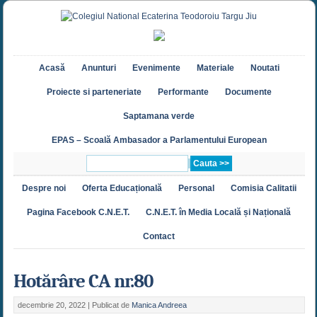
Acasă
Anunturi
Evenimente
Materiale
Noutati
Proiecte si parteneriate
Performante
Documente
Saptamana verde
EPAS – Scoală Ambasador a Parlamentului European
Despre noi
Oferta Educațională
Personal
Comisia Calitatii
Pagina Facebook C.N.E.T.
C.N.E.T. în Media Locală și Națională
Contact
Hotărâre CA nr.80
decembrie 20, 2022 |
Publicat de
Manica Andreea