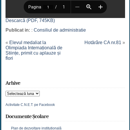
Descarcă (PDF, 745KB)
Publicat in:
:
Consiliul de administratie
«
Elevul medaliat la
Hotărâre CA nr.81
»
Olimpiada Internațională de
Științe, primit cu aplauze și
flori
Arhive
Arhive
Activitate C.N.E.T. pe Facebook
Documente Școlare
Plan de dezvoltare institutională