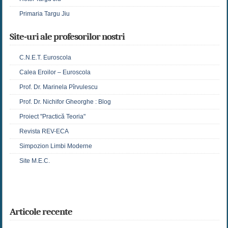
Primaria Targu Jiu
Site-uri ale profesorilor nostri
C.N.E.T. Euroscola
Calea Eroilor – Euroscola
Prof. Dr. Marinela Pîrvulescu
Prof. Dr. Nichifor Gheorghe : Blog
Proiect "Practică Teoria"
Revista REV-ECA
Simpozion Limbi Moderne
Site M.E.C.
Articole recente