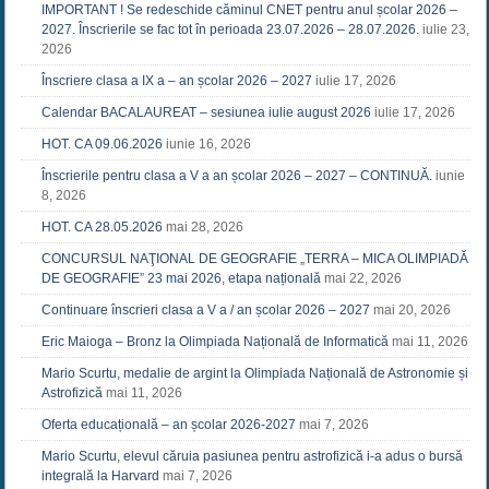
IMPORTANT ! Se redeschide căminul CNET pentru anul școlar 2026 –
2027. Înscrierile se fac tot în perioada 23.07.2026 – 28.07.2026.
iulie 23,
2026
Înscriere clasa a IX a – an școlar 2026 – 2027
iulie 17, 2026
Calendar BACALAUREAT – sesiunea iulie august 2026
iulie 17, 2026
HOT. CA 09.06.2026
iunie 16, 2026
Înscrierile pentru clasa a V a an școlar 2026 – 2027 – CONTINUĂ.
iunie
8, 2026
HOT. CA 28.05.2026
mai 28, 2026
CONCURSUL NAŢIONAL DE GEOGRAFIE „TERRA – MICA OLIMPIADĂ
DE GEOGRAFIE” 23 mai 2026, etapa națională
mai 22, 2026
Continuare înscrieri clasa a V a / an școlar 2026 – 2027
mai 20, 2026
Eric Maioga – Bronz la Olimpiada Națională de Informatică
mai 11, 2026
Mario Scurtu, medalie de argint la Olimpiada Națională de Astronomie și
Astrofizică
mai 11, 2026
Oferta educațională – an școlar 2026-2027
mai 7, 2026
Mario Scurtu, elevul căruia pasiunea pentru astrofizică i-a adus o bursă
integrală la Harvard
mai 7, 2026