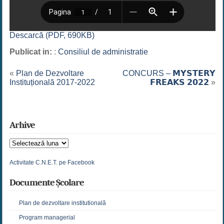
Descarcă (PDF, 690KB)
Publicat in:
:
Consiliul de administratie
«
Plan de Dezvoltare
CONCURS – 𝗠𝗬𝗦𝗧𝗘𝗥𝗬
Instituțională 2017-2022
𝗙𝗥𝗘𝗔𝗞𝗦 𝟮𝟬𝟮𝟮
»
Arhive
Arhive
Activitate C.N.E.T. pe Facebook
Documente Școlare
Plan de dezvoltare institutională
Program managerial