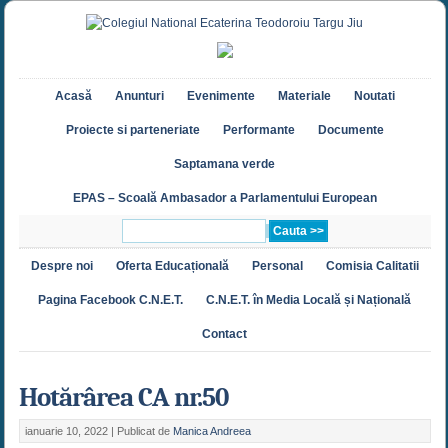
Acasă
Anunturi
Evenimente
Materiale
Noutati
Proiecte si parteneriate
Performante
Documente
Saptamana verde
EPAS – Scoală Ambasador a Parlamentului European
Despre noi
Oferta Educațională
Personal
Comisia Calitatii
Pagina Facebook C.N.E.T.
C.N.E.T. în Media Locală și Națională
Contact
Hotărârea CA nr.50
ianuarie 10, 2022 |
Publicat de
Manica Andreea