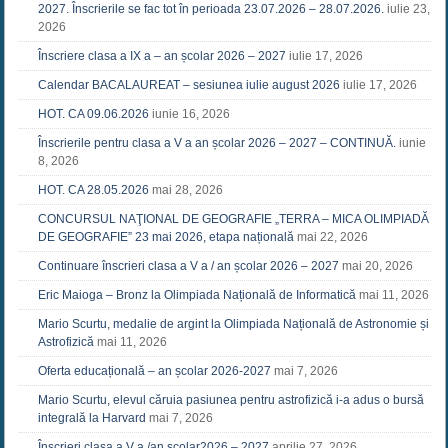
2027. Înscrierile se fac tot în perioada 23.07.2026 – 28.07.2026.
iulie 23,
2026
Înscriere clasa a IX a – an școlar 2026 – 2027
iulie 17, 2026
Calendar BACALAUREAT – sesiunea iulie august 2026
iulie 17, 2026
HOT. CA 09.06.2026
iunie 16, 2026
Înscrierile pentru clasa a V a an școlar 2026 – 2027 – CONTINUĂ.
iunie
8, 2026
HOT. CA 28.05.2026
mai 28, 2026
CONCURSUL NAŢIONAL DE GEOGRAFIE „TERRA – MICA OLIMPIADĂ
DE GEOGRAFIE” 23 mai 2026, etapa națională
mai 22, 2026
Continuare înscrieri clasa a V a / an școlar 2026 – 2027
mai 20, 2026
Eric Maioga – Bronz la Olimpiada Națională de Informatică
mai 11, 2026
Mario Scurtu, medalie de argint la Olimpiada Națională de Astronomie și
Astrofizică
mai 11, 2026
Oferta educațională – an școlar 2026-2027
mai 7, 2026
Mario Scurtu, elevul căruia pasiunea pentru astrofizică i-a adus o bursă
integrală la Harvard
mai 7, 2026
Înscrieri clasa a V a /an școlar2026 – 2027
aprilie 27, 2026