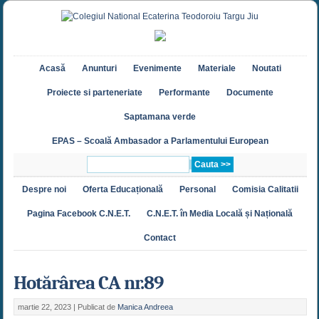
Acasă
Anunturi
Evenimente
Materiale
Noutati
Proiecte si parteneriate
Performante
Documente
Saptamana verde
EPAS – Scoală Ambasador a Parlamentului European
Despre noi
Oferta Educațională
Personal
Comisia Calitatii
Pagina Facebook C.N.E.T.
C.N.E.T. în Media Locală și Națională
Contact
Hotărârea CA nr.89
martie 22, 2023 |
Publicat de
Manica Andreea