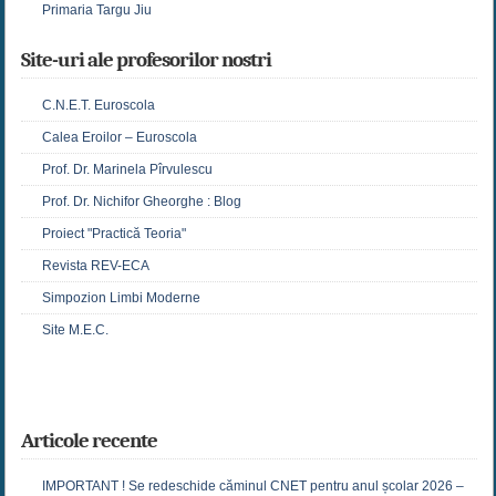
Primaria Targu Jiu
Site-uri ale profesorilor nostri
C.N.E.T. Euroscola
Calea Eroilor – Euroscola
Prof. Dr. Marinela Pîrvulescu
Prof. Dr. Nichifor Gheorghe : Blog
Proiect "Practică Teoria"
Revista REV-ECA
Simpozion Limbi Moderne
Site M.E.C.
Articole recente
IMPORTANT ! Se redeschide căminul CNET pentru anul școlar 2026 –