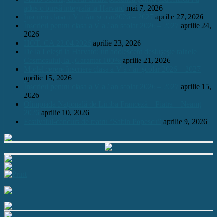
adus o bursă integrală la Harvard
mai 7, 2026
Înscrieri clasa a V a /an școlar2026 – 2027
aprilie 27, 2026
Înscrieri pentru clasa a V a / an școlar 2026 – 2027
aprilie 24,
2026
HOT. CA 23.04.2026
aprilie 23, 2026
De la Leleşti la Harvard: un adolescent desluşeşte tainele
Cosmosului, la „Garantat 100%
aprilie 21, 2026
Model cerere înscriere clasa a V a / an școlar 2026 – 2027
aprilie 15, 2026
Înscrieri pentru clasa a V a / an școlar 2026 – 2027
aprilie 15,
2026
Olimpiada Națională de Limba Franceză – Piatra – Neamț
2026
aprilie 10, 2026
Festivalul-concurs de teatru “Sabin Popescu”
aprilie 9, 2026