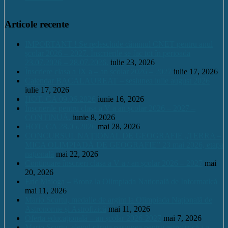
Articole recente
IMPORTANT ! Se redeschide căminul CNET pentru anul
școlar 2026 – 2027. Înscrierile se fac tot în perioada
23.07.2026 – 28.07.2026.
iulie 23, 2026
Înscriere clasa a IX a – an școlar 2026 – 2027
iulie 17, 2026
Calendar BACALAUREAT – sesiunea iulie august 2026
iulie 17, 2026
HOT. CA 09.06.2026
iunie 16, 2026
Înscrierile pentru clasa a V a an școlar 2026 – 2027 –
CONTINUĂ.
iunie 8, 2026
HOT. CA 28.05.2026
mai 28, 2026
CONCURSUL NAŢIONAL DE GEOGRAFIE „TERRA –
MICA OLIMPIADĂ DE GEOGRAFIE” 23 mai 2026, etapa
națională
mai 22, 2026
Continuare înscrieri clasa a V a / an școlar 2026 – 2027
mai
20, 2026
Eric Maioga – Bronz la Olimpiada Națională de Informatică
mai 11, 2026
Mario Scurtu, medalie de argint la Olimpiada Națională de
Astronomie și Astrofizică
mai 11, 2026
Oferta educațională – an școlar 2026-2027
mai 7, 2026
Mario Scurtu, elevul căruia pasiunea pentru astrofizică i-a