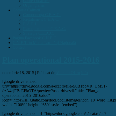
Cadre Didactice
Organigrama
Comisia Calitatii
Componența C.E.A.C.
Regulament C.E.A.C.
R.A.E.I.
Plan operational C.E.A.C.
Strategia C.E.A.C.
Pagina Facebook C.N.E.T.
C.N.E.T. în Media Locală și Națională
Contact
Plan operational 2015-2016
noiembrie 18, 2015 |
Publicat de
Valentin Olaru
Info
[google-drive-embed
url=”https://drive.google.com/a/ecat.ro/file/d/0B1pbVR_UM5T-
dzA4ejFBcEFkOTA/preview?usp=drivesdk” title=”Plan_-
operational_2015_2016.doc”
icon=”https://ssl.gstatic.com/docs/doclist/images/icon_10_word_list.
width=”100%” height=”650″ style=”embed”]
[google-drive-embed url=”https://docs.google.com/a/ecat.ro/uc?