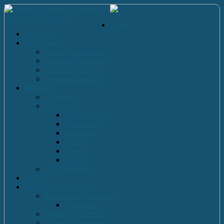
Acasă
Anunturi
Evenimente
Actiuni Umanitare
Activitati Educative
Cultural Artistice
Proiecte Ecologice
Materiale
Dirigentie
Discipline
Limbi straine
Matematica
Geografie
Istorie
Desen
Muzica
Cărti Publicate
Noutati
Proiecte si parteneriate
Parteneriate Nationale
Euroscola
Proiecte Europene
Proiecte Comenius