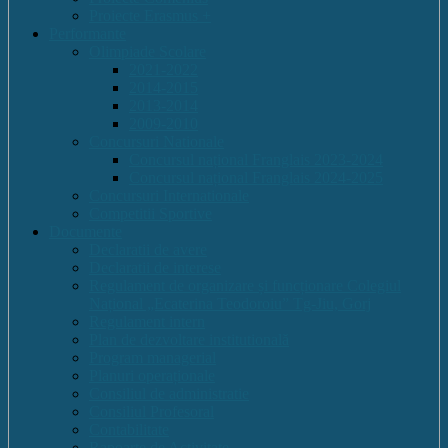
Proiecte Erasmus +
Performante
Olimpiade Scolare
2021-2022
2014-2015
2013-2014
2009-2010
Concursuri Nationale
Concursul național Franglais 2023-2024
Concursul național Franglais 2024-2025
Concursuri Internationale
Competitii Sportive
Documente
Declaratii de avere
Declaratii de interese
Regulament de organizare și funcționare Colegiul
Național „Ecaterina Teodoroiu” Tg-Jiu, Gorj
Regulament intern
Plan de dezvoltare institutională
Program managerial
Planuri operaționale
Consiliul de administratie
Consiliul Profesoral
Contabilitate
Rapoarte de Activitate