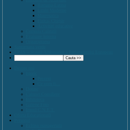
Romana-Latina
Limbi Moderne
Matematica
Fizica- Chimie
Activități educative
Comisia Calitatii
Evaluare Interna
Organigrama
Saptamana verde
EPAS – Scoală Ambasador a Parlamentului European
Despre noi
Istoric
Prezent
Ce vom fi…
Dotare
Cabinet Consiliere
Biblioteca
Galerie Foto
Imnul C.N.E.T.
Oferta Educațională
Personal
Echipa managerială