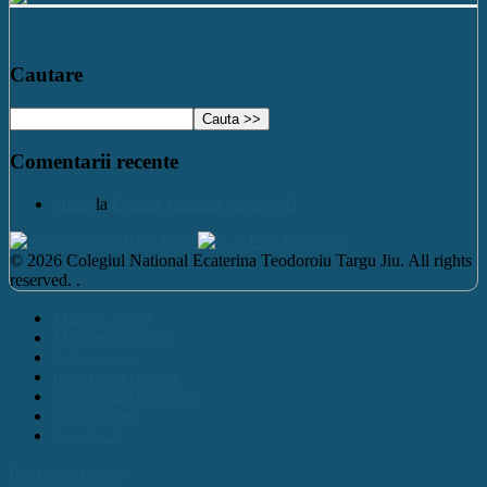
Cautare
Comentarii recente
nutzu
la
Desene realizate de elevi II
© 2026 Colegiul National Ecaterina Teodoroiu Targu Jiu. All rights
reserved. .
Mărește fontul
Micșorează fontul
Alb și negru
Inversează culorile
Evidențiază legăturile
Font normal
Resetează
Real Accessability