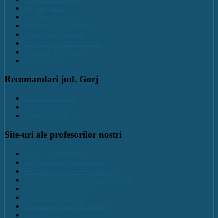
Organigrama
Evaluare Interna
Rapoarte de Activitate
Planuri operaționale
Consiliul de administratie
Consiliul Profesoral
Contabilitate
Recomandari jud. Gorj
Centrul Brancuși
Hotel Targu Jiu
Primaria Targu Jiu
Site-uri ale profesorilor nostri
C.N.E.T. Euroscola
Calea Eroilor – Euroscola
Prof. Dr. Marinela Pîrvulescu
Prof. Dr. Nichifor Gheorghe : Blog
Proiect "Practică Teoria"
Revista REV-ECA
Simpozion Limbi Moderne
Site M.E.C.