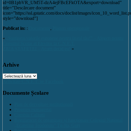
id=0B1pbVR_UM5T-dzA4ejFBcEFkOTA&export=download”
title=”Descărcare document”
icon=”https://ssl.gstatic.com/docs/doclist/images/icon_10_word_list.
style=”download”]
Publicat in:
:
Documente
,
Planuri operaționale
«
„Susţinem valorile europene pentru liceul tău!” – Alegeri pentru
Consiliul Şcolar al Elevilor la C.N.E.T.
ZIUA ȘTAFETEI – Acum decid eu!
»
Arhive
Arhive
Activitate C.N.E.T. pe Facebook
Documente Școlare
Plan de dezvoltare institutională
Program managerial
Comisia Calitatii
Regulament de organizare și funcționare Colegiul Național
„Ecaterina Teodoroiu” Tg-Jiu, Gorj
Regulament intern