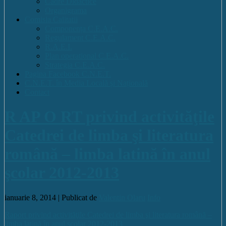
Cadre Didactice
Organigrama
Comisia Calitatii
Componența C.E.A.C.
Regulament C.E.A.C.
R.A.E.I.
Plan operational C.E.A.C.
Strategia C.E.A.C.
Pagina Facebook C.N.E.T.
C.N.E.T. în Media Locală și Națională
Contact
R AP O RT privind activităţile
Catedrei de limba şi literatura
română – limba latină în anul
şcolar 2012-2013
ianuarie 8, 2014 |
Publicat de
Valentin Olaru
Info
Raport privind activităţile Catedrei de limba şi literatura română –
limba latină în anul şcolar 2012-2013