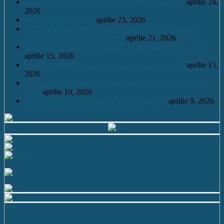
Înscrieri pentru clasa a V a / an școlar 2026 – 2027
aprilie 24,
2026
HOT. CA 23.04.2026
aprilie 23, 2026
De la Leleşti la Harvard: un adolescent desluşeşte tainele
Cosmosului, la „Garantat 100%
aprilie 21, 2026
Model cerere înscriere clasa a V a / an școlar 2026 – 2027
aprilie 15, 2026
Înscrieri pentru clasa a V a / an școlar 2026 – 2027
aprilie 15,
2026
Olimpiada Națională de Limba Franceză – Piatra – Neamț
2026
aprilie 10, 2026
Festivalul-concurs de teatru “Sabin Popescu”
aprilie 9, 2026