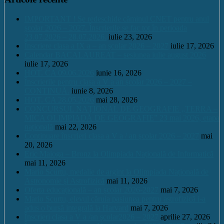
IMPORTANT ! Se redeschide căminul CNET pentru anul
școlar 2026 – 2027. Înscrierile se fac tot în perioada
23.07.2026 – 28.07.2026.
iulie 23, 2026
Înscriere clasa a IX a – an școlar 2026 – 2027
iulie 17, 2026
Calendar BACALAUREAT – sesiunea iulie august 2026
iulie 17, 2026
HOT. CA 09.06.2026
iunie 16, 2026
Înscrierile pentru clasa a V a an școlar 2026 – 2027 –
CONTINUĂ.
iunie 8, 2026
HOT. CA 28.05.2026
mai 28, 2026
CONCURSUL NAŢIONAL DE GEOGRAFIE „TERRA –
MICA OLIMPIADĂ DE GEOGRAFIE” 23 mai 2026, etapa
națională
mai 22, 2026
Continuare înscrieri clasa a V a / an școlar 2026 – 2027
mai
20, 2026
Eric Maioga – Bronz la Olimpiada Națională de Informatică
mai 11, 2026
Mario Scurtu, medalie de argint la Olimpiada Națională de
Astronomie și Astrofizică
mai 11, 2026
Oferta educațională – an școlar 2026-2027
mai 7, 2026
Mario Scurtu, elevul căruia pasiunea pentru astrofizică i-a
adus o bursă integrală la Harvard
mai 7, 2026
Înscrieri clasa a V a /an școlar2026 – 2027
aprilie 27, 2026