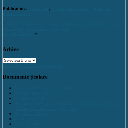
Publicat in:
:
Documente
,
Rapoarte de Activitate
,
Rapoarte:
Romana-Latina
«
Raport de activitate 2013-2014: Catedra de Istorie, Ştiinţe Socio-
Umane, Religie C.N.E.T., Târgu Jiu
Articolul următor
»
Arhive
Arhive
Activitate C.N.E.T. pe Facebook
Documente Școlare
Plan de dezvoltare institutională
Program managerial
Comisia Calitatii
Regulament de organizare și funcționare Colegiul Național
„Ecaterina Teodoroiu” Tg-Jiu, Gorj
Regulament intern
Organigrama
Evaluare Interna