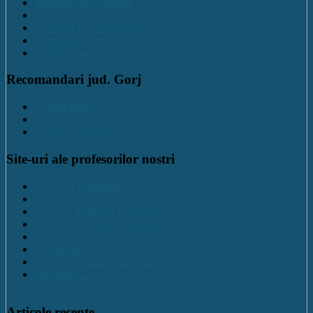
Rapoarte de Activitate
Planuri operaționale
Consiliul de administratie
Consiliul Profesoral
Contabilitate
Recomandari jud. Gorj
Centrul Brancuși
Hotel Targu Jiu
Primaria Targu Jiu
Site-uri ale profesorilor nostri
C.N.E.T. Euroscola
Calea Eroilor – Euroscola
Prof. Dr. Marinela Pîrvulescu
Prof. Dr. Nichifor Gheorghe : Blog
Proiect "Practică Teoria"
Revista REV-ECA
Simpozion Limbi Moderne
Site M.E.C.
Articole recente