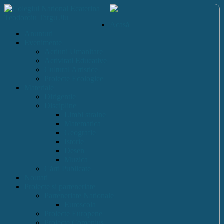
Acasă
Anunturi
Evenimente
Actiuni Umanitare
Activitati Educative
Cultural Artistice
Proiecte Ecologice
Materiale
Dirigentie
Discipline
Limbi straine
Matematica
Geografie
Istorie
Desen
Muzica
Cărti Publicate
Noutati
Proiecte si parteneriate
Parteneriate Nationale
Euroscola
Proiecte Europene
Proiecte Comenius