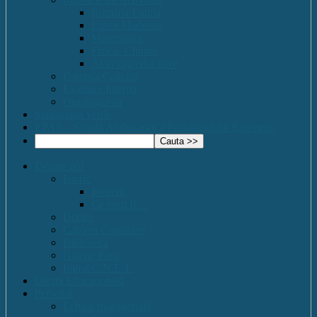
Romana-Latina
Limbi Moderne
Matematica
Fizica- Chimie
Activități educative
Comisia Calitatii
Evaluare Interna
Organigrama
Saptamana verde
EPAS – Scoală Ambasador a Parlamentului European
Despre noi
Istoric
Prezent
Ce vom fi…
Dotare
Cabinet Consiliere
Biblioteca
Galerie Foto
Imnul C.N.E.T.
Oferta Educațională
Personal
Echipa managerială