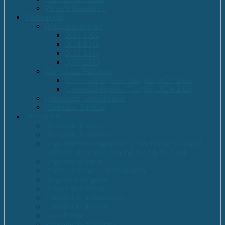
Proiecte Erasmus +
Performante
Olimpiade Scolare
2021-2022
2014-2015
2013-2014
2009-2010
Concursuri Nationale
Concursul național Franglais 2023-2024
Concursul național Franglais 2024-2025
Concursuri Internationale
Competitii Sportive
Documente
Declaratii de avere
Declaratii de interese
Regulament de organizare și funcționare Colegiul
Național „Ecaterina Teodoroiu” Tg-Jiu, Gorj
Regulament intern
Plan de dezvoltare institutională
Program managerial
Planuri operaționale
Consiliul de administratie
Consiliul Profesoral
Contabilitate
Rapoarte de Activitate