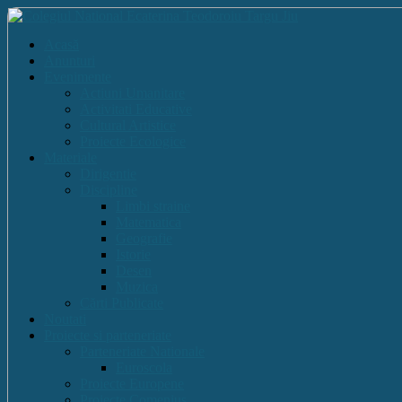
Acasă
Anunturi
Evenimente
Actiuni Umanitare
Activitati Educative
Cultural Artistice
Proiecte Ecologice
Materiale
Dirigentie
Discipline
Limbi straine
Matematica
Geografie
Istorie
Desen
Muzica
Cărti Publicate
Noutati
Proiecte si parteneriate
Parteneriate Nationale
Euroscola
Proiecte Europene
Proiecte Comenius