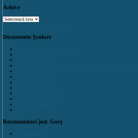
Arhive
Arhive
Activitate C.N.E.T. pe Facebook
Documente Școlare
Plan de dezvoltare institutională
Program managerial
Comisia Calitatii
Regulament de organizare și funcționare Colegiul Național „Ec
Regulament intern
Organigrama
Evaluare Interna
Rapoarte de Activitate
Planuri operaționale
Consiliul de administratie
Consiliul Profesoral
Contabilitate
Recomandari jud. Gorj
Centrul Brancuși