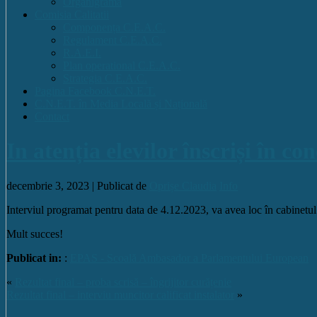
Organigrama
Comisia Calitatii
Componența C.E.A.C.
Regulament C.E.A.C.
R.A.E.I.
Plan operational C.E.A.C.
Strategia C.E.A.C.
Pagina Facebook C.N.E.T.
C.N.E.T. în Media Locală și Națională
Contact
In atenția elevilor înscriși în 
decembrie 3, 2023 |
Publicat de
Oprișe Claudia
Info
Interviul programat pentru data de 4.12.2023, va avea loc în cabinetul f
Mult succes!
Publicat in:
:
EPAS - Scoală Ambasador a Parlamentului European
«
Rezultat final – proba scrisă – îngrijitor curățenie
Rezultat final – interviu muncitor calificat instalator
»