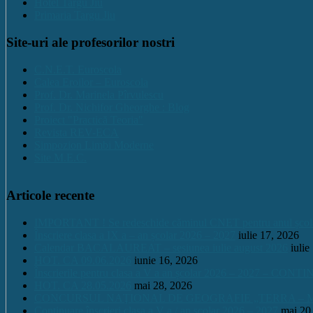
Hotel Targu Jiu
Primaria Targu Jiu
Site-uri ale profesorilor nostri
C.N.E.T. Euroscola
Calea Eroilor – Euroscola
Prof. Dr. Marinela Pîrvulescu
Prof. Dr. Nichifor Gheorghe : Blog
Proiect "Practică Teoria"
Revista REV-ECA
Simpozion Limbi Moderne
Site M.E.C.
Articole recente
IMPORTANT ! Se redeschide căminul CNET pentru anul școlar 2
Înscriere clasa a IX a – an școlar 2026 – 2027
iulie 17, 2026
Calendar BACALAUREAT – sesiunea iulie august 2026
iulie
HOT. CA 09.06.2026
iunie 16, 2026
Înscrierile pentru clasa a V a an școlar 2026 – 2027 – CONT
HOT. CA 28.05.2026
mai 28, 2026
CONCURSUL NAŢIONAL DE GEOGRAFIE „TERRA – MICA 
Continuare înscrieri clasa a V a / an școlar 2026 – 2027
mai 20