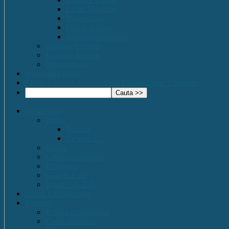
Limbi Moderne
Matematica
Fizica- Chimie
Activități educative
Comisia Calitatii
Evaluare Interna
Organigrama
Saptamana verde
EPAS – Scoală Ambasador a Parlamentului European
Despre noi
Istoric
Prezent
Ce vom fi…
Dotare
Cabinet Consiliere
Biblioteca
Galerie Foto
Imnul C.N.E.T.
Oferta Educațională
Personal
Echipa managerială
Cadre Didactice