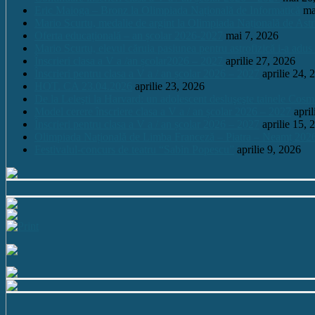
Eric Maioga – Bronz la Olimpiada Națională de Informatică
ma
Mario Scurtu, medalie de argint la Olimpiada Națională de Astr
Oferta educațională – an școlar 2026-2027
mai 7, 2026
Mario Scurtu, elevul căruia pasiunea pentru astrofizică i-a adus
Înscrieri clasa a V a /an școlar2026 – 2027
aprilie 27, 2026
Înscrieri pentru clasa a V a / an școlar 2026 – 2027
aprilie 24, 
HOT. CA 23.04.2026
aprilie 23, 2026
De la Leleşti la Harvard: un adolescent desluşeşte tainele Cos
Model cerere înscriere clasa a V a / an școlar 2026 – 2027
apri
Înscrieri pentru clasa a V a / an școlar 2026 – 2027
aprilie 15, 
Olimpiada Națională de Limba Franceză – Piatra – Neamț 202
Festivalul-concurs de teatru “Sabin Popescu”
aprilie 9, 2026