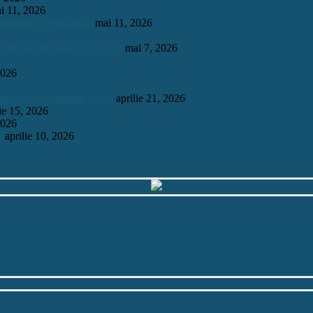
i 11, 2026
onomie și Astrofizică
mai 11, 2026
 o bursă integrală la Harvard
mai 7, 2026
2026
mosului, la „Garantat 100%
aprilie 21, 2026
lie 15, 2026
2026
6
aprilie 10, 2026