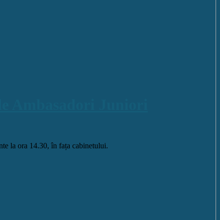
a de Ambasadori Juniori
te la ora 14.30, în fața cabinetului.