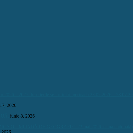
026 – 2027. Înscrierile se fac tot în perioada 23.07.2026 – 28.07.20
 17, 2026
INUĂ.
iunie 8, 2026
OLIMPIADĂ DE GEOGRAFIE” 23 mai 2026, etapa națională
, 2026