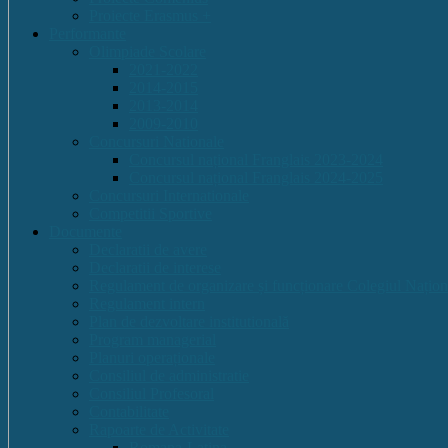
Proiecte Erasmus +
Performante
Olimpiade Scolare
2021-2022
2014-2015
2013-2014
2009-2010
Concursuri Nationale
Concursul național Franglais 2023-2024
Concursul național Franglais 2024-2025
Concursuri Internationale
Competitii Sportive
Documente
Declaratii de avere
Declaratii de interese
Regulament de organizare și funcționare Colegiul Națion
Regulament intern
Plan de dezvoltare institutională
Program managerial
Planuri operaționale
Consiliul de administratie
Consiliul Profesoral
Contabilitate
Rapoarte de Activitate
Romana-Latina