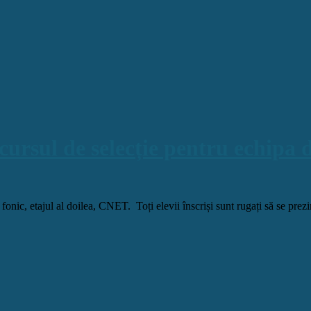
concursul de selecție pentru echip
onic, etajul al doilea, CNET. Toți elevii înscriși sunt rugați să se prezin