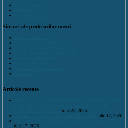
Centrul Brancuși
Hotel Targu Jiu
Primaria Targu Jiu
Site-uri ale profesorilor nostri
C.N.E.T. Euroscola
Calea Eroilor – Euroscola
Prof. Dr. Marinela Pîrvulescu
Prof. Dr. Nichifor Gheorghe : Blog
Proiect "Practică Teoria"
Revista REV-ECA
Simpozion Limbi Moderne
Site M.E.C.
Articole recente
IMPORTANT ! Se redeschide căminul CNET pentru anul
școlar 2026 – 2027. Înscrierile se fac tot în perioada
23.07.2026 – 28.07.2026.
iulie 23, 2026
Înscriere clasa a IX a – an școlar 2026 – 2027
iulie 17, 2026
Calendar BACALAUREAT – sesiunea iulie august 2026
iulie 17, 2026