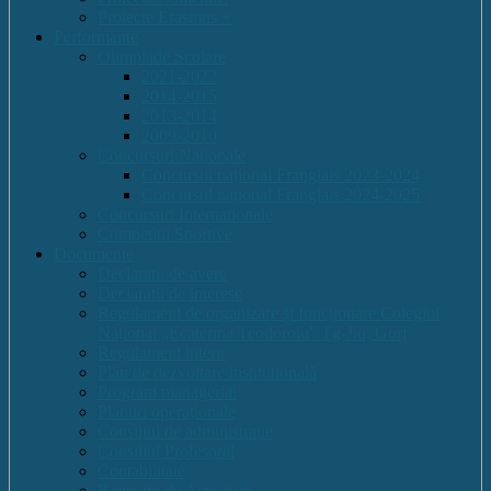
Proiecte Erasmus +
Performante
Olimpiade Scolare
2021-2022
2014-2015
2013-2014
2009-2010
Concursuri Nationale
Concursul național Franglais 2023-2024
Concursul național Franglais 2024-2025
Concursuri Internationale
Competitii Sportive
Documente
Declaratii de avere
Declaratii de interese
Regulament de organizare și funcționare Colegiul
Național „Ecaterina Teodoroiu” Tg-Jiu, Gorj
Regulament intern
Plan de dezvoltare institutională
Program managerial
Planuri operaționale
Consiliul de administratie
Consiliul Profesoral
Contabilitate
Rapoarte de Activitate