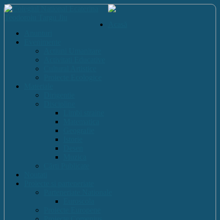
Acasă
Anunturi
Evenimente
Actiuni Umanitare
Activitati Educative
Cultural Artistice
Proiecte Ecologice
Materiale
Dirigentie
Discipline
Limbi straine
Matematica
Geografie
Istorie
Desen
Muzica
Cărti Publicate
Noutati
Proiecte si parteneriate
Parteneriate Nationale
Euroscola
Proiecte Europene
Proiecte Comenius