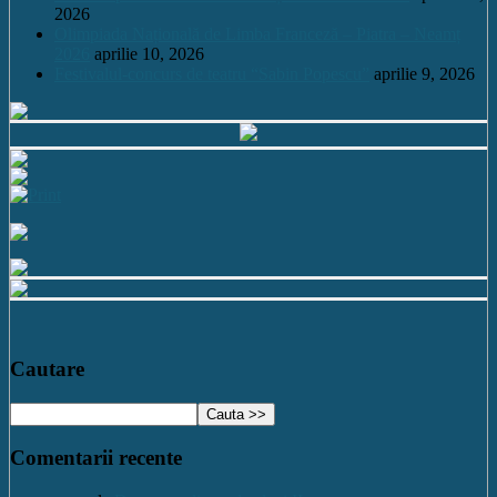
2026
Olimpiada Națională de Limba Franceză – Piatra – Neamț
2026
aprilie 10, 2026
Festivalul-concurs de teatru “Sabin Popescu”
aprilie 9, 2026
Cautare
Comentarii recente