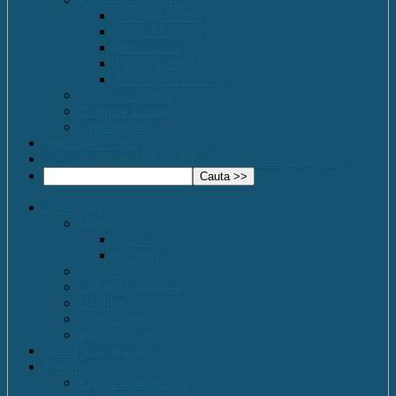
Romana-Latina
Limbi Moderne
Matematica
Fizica- Chimie
Activități educative
Comisia Calitatii
Evaluare Interna
Organigrama
Saptamana verde
EPAS – Scoală Ambasador a Parlamentului European
Despre noi
Istoric
Prezent
Ce vom fi…
Dotare
Cabinet Consiliere
Biblioteca
Galerie Foto
Imnul C.N.E.T.
Oferta Educațională
Personal
Echipa managerială