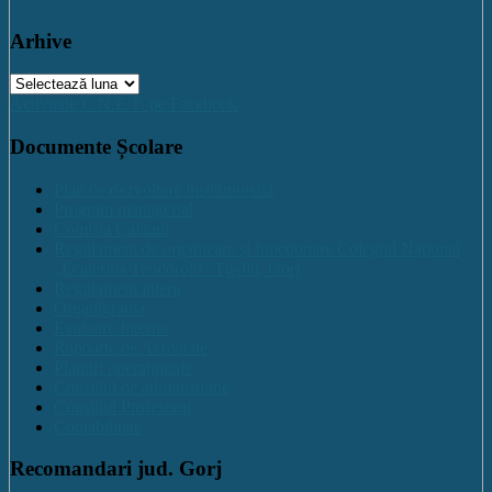
Arhive
Arhive
Activitate C.N.E.T. pe Facebook
Documente Școlare
Plan de dezvoltare institutională
Program managerial
Comisia Calitatii
Regulament de organizare și funcționare Colegiul Național
„Ecaterina Teodoroiu” Tg-Jiu, Gorj
Regulament intern
Organigrama
Evaluare Interna
Rapoarte de Activitate
Planuri operaționale
Consiliul de administratie
Consiliul Profesoral
Contabilitate
Recomandari jud. Gorj