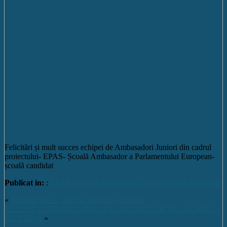
Felicitări și mult succes echipei de Ambasadori Juniori din cadrul
proiectului- EPAS- Școală Ambasador a Parlamentului European-
școală candidat
Publicat in:
:
EPAS - Scoală Ambasador a Parlamentului European
«
Rezultat final – interviu îngrijitor curățenie
REZULTAT FINAL CONCURS – MUNCITOR NECALIFICAT
CANTINĂ
»