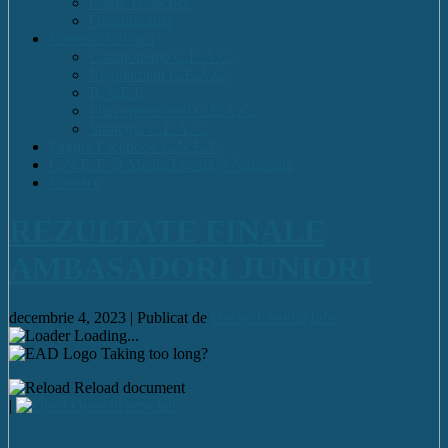
Cadre Didactice
Organigrama
Comisia Calitatii
Componența C.E.A.C.
Regulament C.E.A.C.
R.A.E.I.
Plan operational C.E.A.C.
Strategia C.E.A.C.
Pagina Facebook C.N.E.T.
C.N.E.T. în Media Locală și Națională
Contact
REZULTATE FINALE
AMBASADORI JUNIORI
decembrie 4, 2023 |
Publicat de
Oprișe Claudia
Info
Loading...
Taking too long?
Reload document
|
Open in new tab