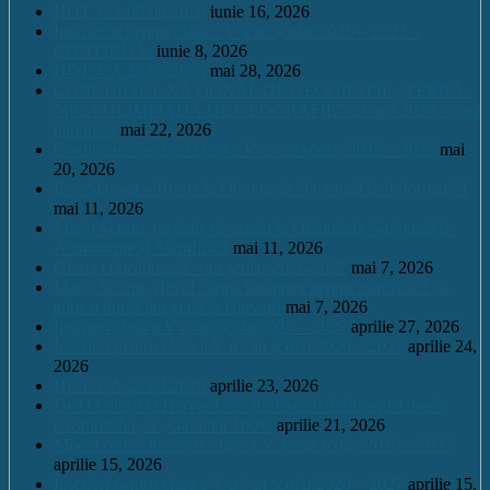
HOT. CA 09.06.2026
iunie 16, 2026
Înscrierile pentru clasa a V a an școlar 2026 – 2027 –
CONTINUĂ.
iunie 8, 2026
HOT. CA 28.05.2026
mai 28, 2026
CONCURSUL NAŢIONAL DE GEOGRAFIE „TERRA –
MICA OLIMPIADĂ DE GEOGRAFIE” 23 mai 2026, etapa
națională
mai 22, 2026
Continuare înscrieri clasa a V a / an școlar 2026 – 2027
mai
20, 2026
Eric Maioga – Bronz la Olimpiada Națională de Informatică
mai 11, 2026
Mario Scurtu, medalie de argint la Olimpiada Națională de
Astronomie și Astrofizică
mai 11, 2026
Oferta educațională – an școlar 2026-2027
mai 7, 2026
Mario Scurtu, elevul căruia pasiunea pentru astrofizică i-a
adus o bursă integrală la Harvard
mai 7, 2026
Înscrieri clasa a V a /an școlar2026 – 2027
aprilie 27, 2026
Înscrieri pentru clasa a V a / an școlar 2026 – 2027
aprilie 24,
2026
HOT. CA 23.04.2026
aprilie 23, 2026
De la Leleşti la Harvard: un adolescent desluşeşte tainele
Cosmosului, la „Garantat 100%
aprilie 21, 2026
Model cerere înscriere clasa a V a / an școlar 2026 – 2027
aprilie 15, 2026
Înscrieri pentru clasa a V a / an școlar 2026 – 2027
aprilie 15,