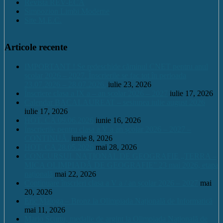
Revista REV-ECA
Simpozion Limbi Moderne
Site M.E.C.
Articole recente
IMPORTANT ! Se redeschide căminul CNET pentru anul
școlar 2026 – 2027. Înscrierile se fac tot în perioada
23.07.2026 – 28.07.2026.
iulie 23, 2026
Înscriere clasa a IX a – an școlar 2026 – 2027
iulie 17, 2026
Calendar BACALAUREAT – sesiunea iulie august 2026
iulie 17, 2026
HOT. CA 09.06.2026
iunie 16, 2026
Înscrierile pentru clasa a V a an școlar 2026 – 2027 –
CONTINUĂ.
iunie 8, 2026
HOT. CA 28.05.2026
mai 28, 2026
CONCURSUL NAŢIONAL DE GEOGRAFIE „TERRA –
MICA OLIMPIADĂ DE GEOGRAFIE” 23 mai 2026, etapa
națională
mai 22, 2026
Continuare înscrieri clasa a V a / an școlar 2026 – 2027
mai
20, 2026
Eric Maioga – Bronz la Olimpiada Națională de Informatică
mai 11, 2026
Mario Scurtu, medalie de argint la Olimpiada Națională de