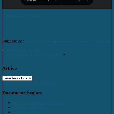
Descarcă (PDF, 120KB)
Publicat in:
:
EPAS - Scoală Ambasador a Parlamentului European
«
Rezultate finale LTT 1
Plan operațional an școlar 2025-2026
»
Arhive
Arhive
Activitate C.N.E.T. pe Facebook
Documente Școlare
Plan de dezvoltare institutională
Program managerial
Comisia Calitatii