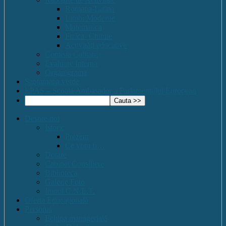
Romana-Latina
Limbi Moderne
Matematica
Fizica- Chimie
Activități educative
Comisia Calitatii
Evaluare Interna
Organigrama
Saptamana verde
EPAS – Scoală Ambasador a Parlamentului European
Despre noi
Istoric
Prezent
Ce vom fi…
Dotare
Cabinet Consiliere
Biblioteca
Galerie Foto
Imnul C.N.E.T.
Oferta Educațională
Personal
Echipa managerială