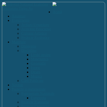
Acasă
Anunturi
Evenimente
Actiuni Umanitare
Activitati Educative
Cultural Artistice
Proiecte Ecologice
Materiale
Dirigentie
Discipline
Limbi straine
Matematica
Geografie
Istorie
Desen
Muzica
Cărti Publicate
Noutati
Proiecte si parteneriate
Parteneriate Nationale
Euroscola
Proiecte Europene
Proiecte Comenius