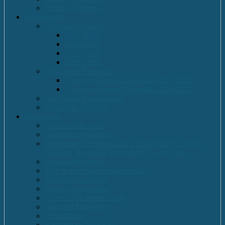
Proiecte Erasmus +
Performante
Olimpiade Scolare
2021-2022
2014-2015
2013-2014
2009-2010
Concursuri Nationale
Concursul național Franglais 2023-2024
Concursul național Franglais 2024-2025
Concursuri Internationale
Competitii Sportive
Documente
Declaratii de avere
Declaratii de interese
Regulament de organizare și funcționare Colegiul
Național „Ecaterina Teodoroiu” Tg-Jiu, Gorj
Regulament intern
Plan de dezvoltare institutională
Program managerial
Planuri operaționale
Consiliul de administratie
Consiliul Profesoral
Contabilitate
Rapoarte de Activitate