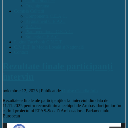
Cadre Didactice
Organigrama
Comisia Calitatii
Componența C.E.A.C.
Regulament C.E.A.C.
R.A.E.I.
Plan operational C.E.A.C.
Strategia C.E.A.C.
Pagina Facebook C.N.E.T.
C.N.E.T. în Media Locală și Națională
Contact
Rezultate finale participanți
interviu
noiembrie 12, 2025 |
Publicat de
Oprișe Claudia
Info
Rezultatele finale ale participanților la interviul din data de
11.11.2025 pentru reconstituirea echipei de Ambasadori juniori în
cadrul proiectului EPAS-Școală Ambasador a Parlamentului
European