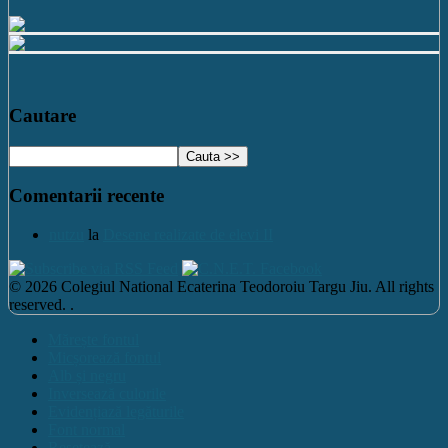
Cautare
Comentarii recente
nutzu
la
Desene realizate de elevi II
© 2026 Colegiul National Ecaterina Teodoroiu Targu Jiu. All rights
reserved. .
Mărește fontul
Micșorează fontul
Alb și negru
Inversează culorile
Evidențiază legăturile
Font normal
Resetează