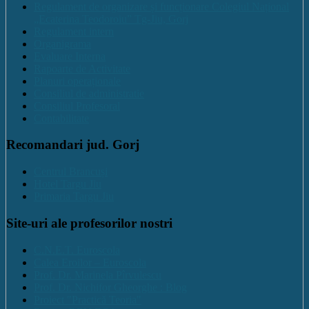
Regulament de organizare și funcționare Colegiul Național
„Ecaterina Teodoroiu” Tg-Jiu, Gorj
Regulament intern
Organigrama
Evaluare Interna
Rapoarte de Activitate
Planuri operaționale
Consiliul de administratie
Consiliul Profesoral
Contabilitate
Recomandari jud. Gorj
Centrul Brancuși
Hotel Targu Jiu
Primaria Targu Jiu
Site-uri ale profesorilor nostri
C.N.E.T. Euroscola
Calea Eroilor – Euroscola
Prof. Dr. Marinela Pîrvulescu
Prof. Dr. Nichifor Gheorghe : Blog
Proiect "Practică Teoria"