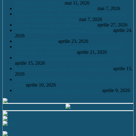
Astronomie și Astrofizică
mai 11, 2026
Oferta educațională – an școlar 2026-2027
mai 7, 2026
Mario Scurtu, elevul căruia pasiunea pentru astrofizică i-a
adus o bursă integrală la Harvard
mai 7, 2026
Înscrieri clasa a V a /an școlar2026 – 2027
aprilie 27, 2026
Înscrieri pentru clasa a V a / an școlar 2026 – 2027
aprilie 24,
2026
HOT. CA 23.04.2026
aprilie 23, 2026
De la Leleşti la Harvard: un adolescent desluşeşte tainele
Cosmosului, la „Garantat 100%
aprilie 21, 2026
Model cerere înscriere clasa a V a / an școlar 2026 – 2027
aprilie 15, 2026
Înscrieri pentru clasa a V a / an școlar 2026 – 2027
aprilie 15,
2026
Olimpiada Națională de Limba Franceză – Piatra – Neamț
2026
aprilie 10, 2026
Festivalul-concurs de teatru “Sabin Popescu”
aprilie 9, 2026