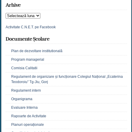
Arhive
Arhive
Activitate C.N.E.T. pe Facebook
Documente Școlare
Plan de dezvoltare institutională
Program managerial
Comisia Calitatii
Regulament de organizare și funcționare Colegiul Național „Ecaterina
Teodoroiu” Tg-Jiu, Gorj
Regulament intern
Organigrama
Evaluare Interna
Rapoarte de Activitate
Planuri operaționale