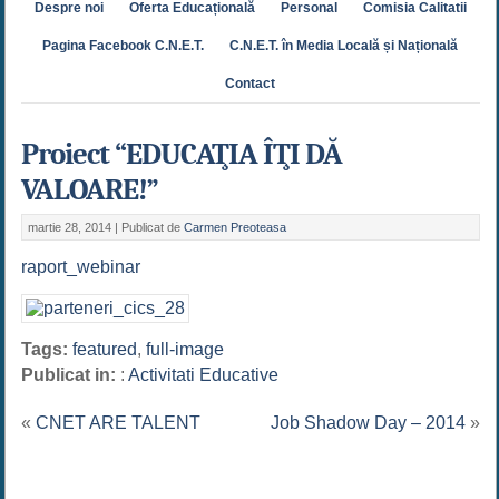
Despre noi
Oferta Educațională
Personal
Comisia Calitatii
Pagina Facebook C.N.E.T.
C.N.E.T. în Media Locală și Națională
Contact
Proiect “EDUCAŢIA ÎŢI DĂ
VALOARE!”
martie 28, 2014 |
Publicat de
Carmen Preoteasa
raport_webinar
Tags:
featured
,
full-image
Publicat in:
:
Activitati Educative
«
CNET ARE TALENT
Job Shadow Day – 2014
»