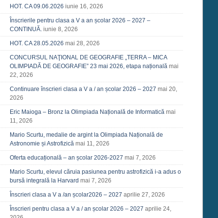
HOT. CA 09.06.2026
iunie 16, 2026
Înscrierile pentru clasa a V a an școlar 2026 – 2027 –
CONTINUĂ.
iunie 8, 2026
HOT. CA 28.05.2026
mai 28, 2026
CONCURSUL NAŢIONAL DE GEOGRAFIE „TERRA – MICA
OLIMPIADĂ DE GEOGRAFIE” 23 mai 2026, etapa națională
mai
22, 2026
Continuare înscrieri clasa a V a / an școlar 2026 – 2027
mai 20,
2026
Eric Maioga – Bronz la Olimpiada Națională de Informatică
mai
11, 2026
Mario Scurtu, medalie de argint la Olimpiada Națională de
Astronomie și Astrofizică
mai 11, 2026
Oferta educațională – an școlar 2026-2027
mai 7, 2026
Mario Scurtu, elevul căruia pasiunea pentru astrofizică i-a adus o
bursă integrală la Harvard
mai 7, 2026
Înscrieri clasa a V a /an școlar2026 – 2027
aprilie 27, 2026
Înscrieri pentru clasa a V a / an școlar 2026 – 2027
aprilie 24,
2026