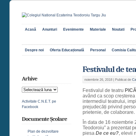
Acasă
Anunturi
Evenimente
Materiale
Noutati
Pro
Despre noi
Oferta Educațională
Personal
Comisia Calita
Festivalul de t
Arhive
noiembrie 26, 2018 |
Publicat de
Ca
Arhive
Festivalul de teatru
PIC
având ca scop creșterea gr
intermediul teatrului, impl
Activitate C.N.E.T. pe
prejudecăți privind persoa
Facebook
prietenie, de colaborare.
Documente Școlare
În data de 16 noiembrie 2
Teodoroiu” a prezentat pe
Plan de dezvoltare
piesa
De ce eu?
, elevii