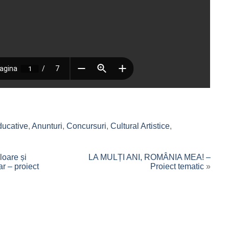
)
Educative
,
Anunturi
,
Concursuri
,
Cultural Artistice
,
aloare și
LA MULȚI ANI, ROMÂNIA MEA! –
ar – proiect
Proiect tematic
»