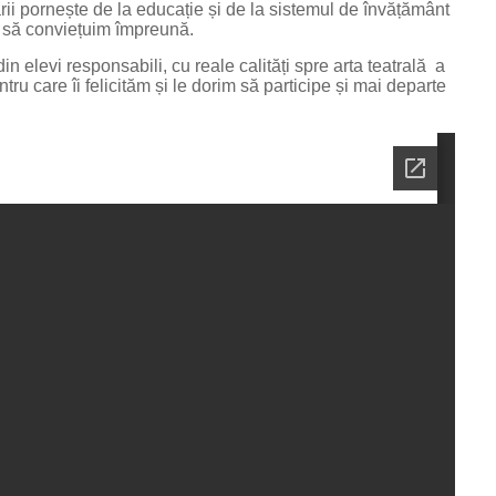
ii pornește de la educație și de la sistemul de învățământ
e să conviețuim împreună.
in elevi responsabili, cu reale calități spre arta teatrală a
ntru care îi felicităm și le dorim să participe și mai departe