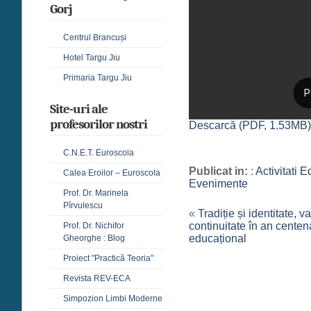
Gorj
Centrul Brancuși
Hotel Targu Jiu
Primaria Targu Jiu
Site-uri ale
profesorilor nostri
Descarcă (PDF, 1.53MB
C.N.E.T. Euroscola
Publicat in:
:
Activitati 
Calea Eroilor – Euroscola
Evenimente
Prof. Dr. Marinela
Pîrvulescu
«
Tradiție și identitate, v
continuitate în an centen
Prof. Dr. Nichifor
educațional
Gheorghe : Blog
Proiect "Practică Teoria"
Revista REV-ECA
Simpozion Limbi Moderne