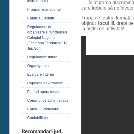
institutională
… înlăturarea discriminăr
care trebuie să ne înveț
Program managerial
Trupa de teatru, formată d
Comisia Calitatii
obținut
locul III
, drept pe
Regulament de
la astfel de activități!
organizare și funcționare
Colegiul Național
„Ecaterina Teodoroiu” Tg-
Jiu, Gorj
Regulament intern
Organigrama
Evaluare Interna
Rapoarte de Activitate
Planuri operaționale
Consiliul de administratie
Consiliul Profesoral
Contabilitate
Recomandari jud.