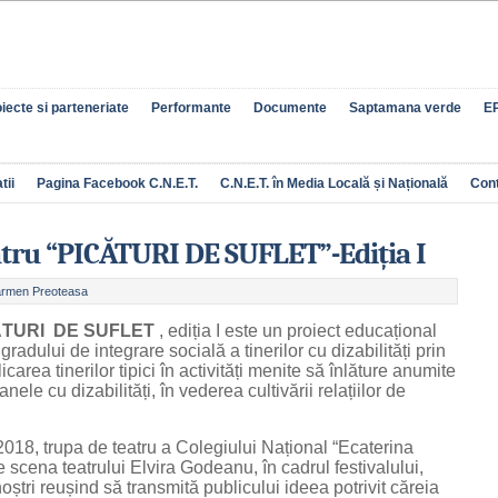
iecte si parteneriate
Performante
Documente
Saptamana verde
EP
tii
Pagina Facebook C.N.E.T.
C.N.E.T. în Media Locală și Națională
Con
eatru “PICĂTURI DE SUFLET”-Ediția I
rmen Preoteasa
ĂTURI DE SUFLET
, ediția I este un proiect educațional
adului de integrare socială a tinerilor cu dizabilități prin
icarea tinerilor tipici în activități menite să înlăture anumite
nele cu dizabilități, în vederea cultivării relațiilor de
018, trupa de teatru a Colegiului Național “Ecaterina
 scena teatrului Elvira Godeanu, în cadrul festivalului,
 noștri reușind să transmită publicului ideea potrivit căreia