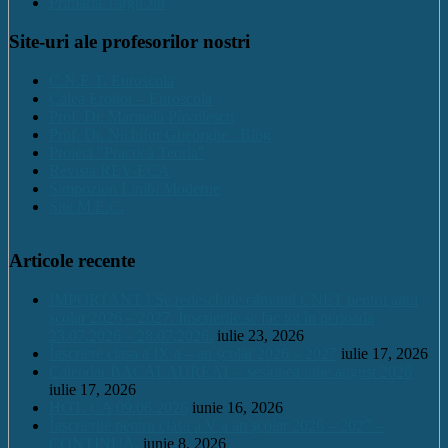
Primaria Targu Jiu
Site-uri ale profesorilor nostri
C.N.E.T. Euroscola
Calea Eroilor – Euroscola
Prof. Dr. Marinela Pîrvulescu
Prof. Dr. Nichifor Gheorghe : Blog
Proiect "Practică Teoria"
Revista REV-ECA
Simpozion Limbi Moderne
Site M.E.C.
Articole recente
IMPORTANT ! Se redeschide căminul CNET pentru anul
școlar 2026 – 2027. Înscrierile se fac tot în perioada
23.07.2026 – 28.07.2026.
iulie 23, 2026
Înscriere clasa a IX a – an școlar 2026 – 2027
iulie 17, 2026
Calendar BACALAUREAT – sesiunea iulie august 2026
iulie 17, 2026
HOT. CA 09.06.2026
iunie 16, 2026
Înscrierile pentru clasa a V a an școlar 2026 – 2027 –
CONTINUĂ.
iunie 8, 2026