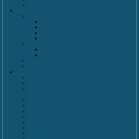
Proiecte Erasmus +
Performante
Olimpiade Scolare
2021-2022
2014-2015
2013-2014
2009-2010
Concursuri Nationale
Concursul național Franglais 2023-2024
Concursul național Franglais 2024-2025
Concursuri Internationale
Competitii Sportive
Documente
Declaratii de avere
Declaratii de interese
Regulament de organizare și funcționare Colegiul
Național „Ecaterina Teodoroiu” Tg-Jiu, Gorj
Regulament intern
Plan de dezvoltare institutională
Program managerial
Planuri operaționale
Consiliul de administratie
Consiliul Profesoral
Contabilitate
Rapoarte de Activitate