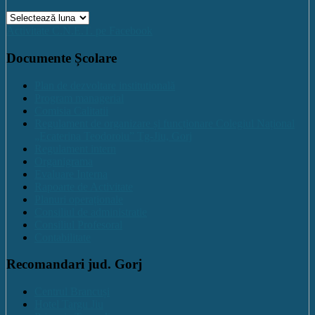
Arhive
Activitate C.N.E.T. pe Facebook
Documente Școlare
Plan de dezvoltare institutională
Program managerial
Comisia Calitatii
Regulament de organizare și funcționare Colegiul Național
„Ecaterina Teodoroiu” Tg-Jiu, Gorj
Regulament intern
Organigrama
Evaluare Interna
Rapoarte de Activitate
Planuri operaționale
Consiliul de administratie
Consiliul Profesoral
Contabilitate
Recomandari jud. Gorj
Centrul Brancuși
Hotel Targu Jiu