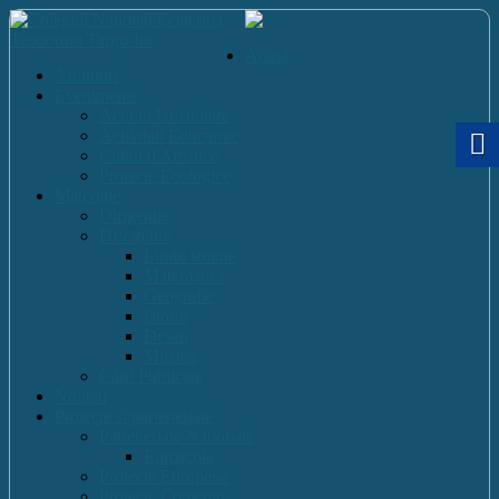
Acasă
Anunturi
Evenimente
Actiuni Umanitare
Activitati Educative
Cultural Artistice
Proiecte Ecologice
Materiale
Dirigentie
Discipline
Limbi straine
Matematica
Geografie
Istorie
Desen
Muzica
Cărti Publicate
Noutati
Proiecte si parteneriate
Parteneriate Nationale
Euroscola
Proiecte Europene
Proiecte Comenius