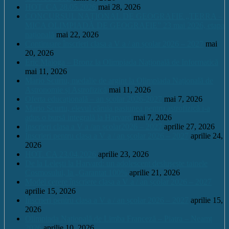
HOT. CA 28.05.2026
mai 28, 2026
CONCURSUL NAŢIONAL DE GEOGRAFIE „TERRA –
MICA OLIMPIADĂ DE GEOGRAFIE” 23 mai 2026, etapa
națională
mai 22, 2026
Continuare înscrieri clasa a V a / an școlar 2026 – 2027
mai
20, 2026
Eric Maioga – Bronz la Olimpiada Națională de Informatică
mai 11, 2026
Mario Scurtu, medalie de argint la Olimpiada Națională de
Astronomie și Astrofizică
mai 11, 2026
Oferta educațională – an școlar 2026-2027
mai 7, 2026
Mario Scurtu, elevul căruia pasiunea pentru astrofizică i-a
adus o bursă integrală la Harvard
mai 7, 2026
Înscrieri clasa a V a /an școlar2026 – 2027
aprilie 27, 2026
Înscrieri pentru clasa a V a / an școlar 2026 – 2027
aprilie 24,
2026
HOT. CA 23.04.2026
aprilie 23, 2026
De la Leleşti la Harvard: un adolescent desluşeşte tainele
Cosmosului, la „Garantat 100%
aprilie 21, 2026
Model cerere înscriere clasa a V a / an școlar 2026 – 2027
aprilie 15, 2026
Înscrieri pentru clasa a V a / an școlar 2026 – 2027
aprilie 15,
2026
Olimpiada Națională de Limba Franceză – Piatra – Neamț
2026
aprilie 10, 2026