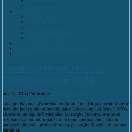
Cadre Didactice
Organigrama
Comisia Calitatii
Componența C.E.A.C.
Regulament C.E.A.C.
R.A.E.I.
Plan operational C.E.A.C.
Strategia C.E.A.C.
Pagina Facebook C.N.E.T.
C.N.E.T. în Media Locală și Națională
Contact
Promovabilitate 100% la
CNET şi o medie de 10
iulie 7, 2015 |
Publicat de
Valentin Olaru
Info
Colegiul Naţional „Ecaterina Teodoroiu” din Târgu-Jiu este singurul
liceu din judeţ unde promovabilitatea la bacalaureat a fost de 100%.
Directorul unităţii de învăţământ, Gheorghe Nichifor, susţine că
rezultatul s-a obţinut urmare a unei munci permanente, atât din
partea elevilor cât a profesorilor, dar şi a susţinerii venite din partea
părinţilor.