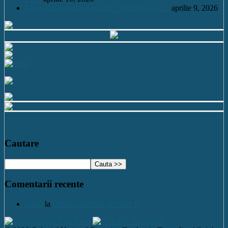
Festivalul-concurs de teatru “Sabin Popescu”
aprilie 9, 2026
Cautare
Comentarii recente
nutzu
la
Desene realizate de elevi II