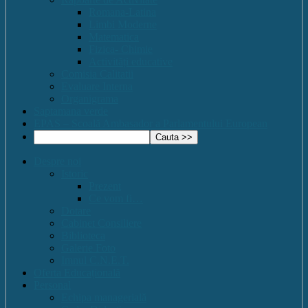
Romana-Latina
Limbi Moderne
Matematica
Fizica- Chimie
Activități educative
Comisia Calitatii
Evaluare Interna
Organigrama
Saptamana verde
EPAS – Scoală Ambasador a Parlamentului European
Despre noi
Istoric
Prezent
Ce vom fi…
Dotare
Cabinet Consiliere
Biblioteca
Galerie Foto
Imnul C.N.E.T.
Oferta Educațională
Personal
Echipa managerială