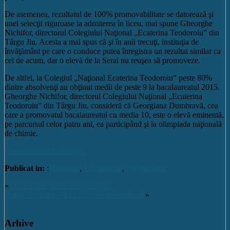
De asemenea, rezultatul de 100% promovabilitate se datorează şi
unei selecţii riguroase la admiterea în liceu, mai spune Gheorghe
Nichifor, directorul Colegiului Naţional „Ecaterina Teodoroiu” din
Târgu Jiu. Acesta a mai spus că şi în anii trecuţi, instituţia de
învăţământ pe care o conduce putea înregistra un rezultat similar ca
cel de acum, dar o elevă de la Seral nu reuşea să promoveze.
De altfel, la Colegiul „Naţional Ecaterina Teodoroiu” peste 80%
dintre absolvenţi au obţinut medii de peste 9 la bacalaureatul 2015.
Gheorghe Nichifor, directorul Colegiului Naţional „Ecaterina
Teodoroiu” din Târgu Jiu, consideră că Georgiana Dumbravă, cea
care a promovatul bacalaureatul cu media 10, este o elevă eminentă,
pe parcursul celor patru ani, ea participând şi la olimpiada naţională
de chimie.
Citeste articolul complet
Publicat in:
:
Anunturi
,
Evenimente
,
Performante
«
Oferta educațională 2015-2016
A luat 10 la Bac fără nici o oră de meditaţii
»
Arhive