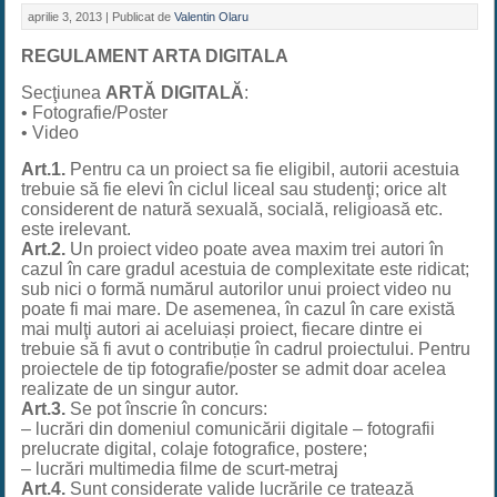
aprilie 3, 2013 |
Publicat de
Valentin Olaru
REGULAMENT ARTA DIGITALA
Secţiunea
ARTĂ DIGITALĂ
:
• Fotografie/Poster
• Video
Art.1.
Pentru ca un proiect sa fie eligibil, autorii acestuia
trebuie să fie elevi în ciclul liceal sau studenţi; orice alt
considerent de natură sexuală, socială, religioasă etc.
este irelevant.
Art.2.
Un proiect video poate avea maxim trei autori în
cazul în care gradul acestuia de complexitate este ridicat;
sub nici o formă numărul autorilor unui proiect video nu
poate fi mai mare. De asemenea, în cazul în care există
mai mulţi autori ai aceluiași proiect, fiecare dintre ei
trebuie să fi avut o contribuție în cadrul proiectului. Pentru
proiectele de tip fotografie/poster se admit doar acelea
realizate de un singur autor.
Art.3.
Se pot înscrie în concurs:
– lucrări din domeniul comunicării digitale – fotografii
prelucrate digital, colaje fotografice, postere;
– lucrări multimedia filme de scurt-metraj
Art.4.
Sunt considerate valide lucrările ce tratează