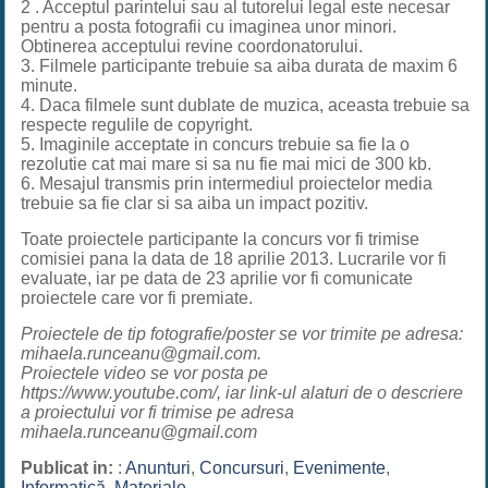
2 . Acceptul parintelui sau al tutorelui legal este necesar
pentru a posta fotografii cu imaginea unor minori.
Obtinerea acceptului revine coordonatorului.
3. Filmele participante trebuie sa aiba durata de maxim 6
minute.
4. Daca filmele sunt dublate de muzica, aceasta trebuie sa
respecte regulile de copyright.
5. Imaginile acceptate in concurs trebuie sa fie la o
rezolutie cat mai mare si sa nu fie mai mici de 300 kb.
6. Mesajul transmis prin intermediul proiectelor media
trebuie sa fie clar si sa aiba un impact pozitiv.
Toate proiectele participante la concurs vor fi trimise
comisiei pana la data de 18 aprilie 2013. Lucrarile vor fi
evaluate, iar pe data de 23 aprilie vor fi comunicate
proiectele care vor fi premiate.
Proiectele de tip fotografie/poster se vor trimite pe adresa:
mihaela.runceanu@gmail.com.
Proiectele video se vor posta pe
https://www.youtube.com/, iar link-ul alaturi de o descriere
a proiectului vor fi trimise pe adresa
mihaela.runceanu@gmail.com
Publicat in:
:
Anunturi
,
Concursuri
,
Evenimente
,
Informatică
,
Materiale