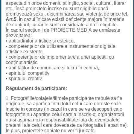
aspecte din orice domeniu științific, social, cultural, literar
etc., însă proiectele încrise nu sunt eligibile dacă
promovează sexul, discriminarea sau violența de orice fel.
Art.5.
În cazul în care există deficienţe majore în materie
de conţinut, lucrările sunt considerate a nu fi eligibile.
În cadrul secțiunii de PROIECTE MEDIA se urmărește
dezvoltarea:
• aptitudinilor artistice și estetice,
• competențelor de utilizare a instrumentelor digitale
artistice existente,
• competențelor de implementare a unei aplicații cu
conținut artistic,
• abilităților de comuncare și lucru în echipă,
• spiritului competitiv
• spiritului creativ
Regulament de participare:
1. Fotografiile/colajele/filmele participante trebuie sa fie
originale, sa apartina intru totul celui care doreste sa le
inscrie in concurs (in cazul in care se va descoperi ca o
fotografie nu apartine celui care a inscris-o, organizatorii
nu-si asuma nicio responsabilitate fata de eventualele
pretentii ale celui care dovedeste ca fotografia ii apartine).
In plus, proiectele copiate nu vor fi jurizate.