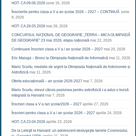
HOT. CA 09.06.2026
iunie 16, 2026
Înscrierile pentru clasa a V a an școlar 2026 – 2027 – CONTINUĂ.
iunie
8, 2026
HOT. CA 28.05.2026
mai 28, 2026
CONCURSUL NAŢIONAL DE GEOGRAFIE „TERRA – MICA OLIMPIADĂ
DE GEOGRAFIE” 23 mai 2026, etapa națională
mai 22, 2026
Continuare înscrieri clasa a V a / an școlar 2026 – 2027
mai 20, 2026
Eric Maioga – Bronz la Olimpiada Națională de Informatică
mai 11, 2026
Mario Scurtu, medalie de argint la Olimpiada Națională de Astronomie și
Astrofizică
mai 11, 2026
Oferta educațională – an școlar 2026-2027
mai 7, 2026
Mario Scurtu, elevul căruia pasiunea pentru astrofizică i-a adus o bursă
integrală la Harvard
mai 7, 2026
Înscrieri clasa a V a /an școlar2026 – 2027
aprilie 27, 2026
Înscrieri pentru clasa a V a / an școlar 2026 – 2027
aprilie 24, 2026
HOT. CA 23.04.2026
aprilie 23, 2026
De la Leleşti la Harvard: un adolescent desluşeşte tainele Cosmosului,