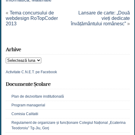
«
Tema concursului de
Lansare de carte: „Două
webdesign RoTopCoder
vieți dedicate
2013
învățământului românesc”
»
Arhive
Arhive
Activitate C.N.E.T. pe Facebook
Documente Școlare
Plan de dezvoltare institutională
Program managerial
Comisia Calitatii
Regulament de organizare și funcționare Colegiul Național „Ecaterina
Teodoroiu” Tg-Jiu, Gorj