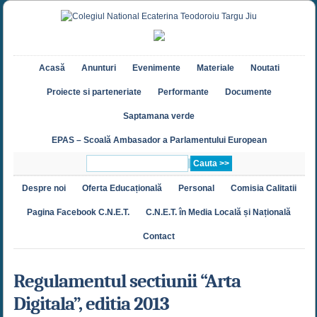
Acasă
Anunturi
Evenimente
Materiale
Noutati
Proiecte si parteneriate
Performante
Documente
Saptamana verde
EPAS – Scoală Ambasador a Parlamentului European
Despre noi
Oferta Educațională
Personal
Comisia Calitatii
Pagina Facebook C.N.E.T.
C.N.E.T. în Media Locală și Națională
Contact
Regulamentul sectiunii “Arta
Digitala”, editia 2013