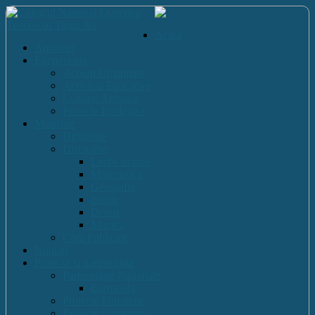
Acasă
Anunturi
Evenimente
Actiuni Umanitare
Activitati Educative
Cultural Artistice
Proiecte Ecologice
Materiale
Dirigentie
Discipline
Limbi straine
Matematica
Geografie
Istorie
Desen
Muzica
Cărti Publicate
Noutati
Proiecte si parteneriate
Parteneriate Nationale
Euroscola
Proiecte Europene
Proiecte Comenius