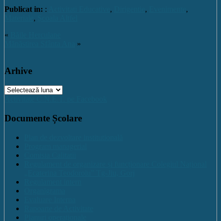
Publicat in:
:
Activitati Educative
,
Dirigentie
,
Evenimente
,
Materiale
,
Școala Altfel
«
Băile Herculane
Mănăstirea Sfânta Ana
»
Arhive
Arhive
Activitate C.N.E.T. pe Facebook
Documente Școlare
Plan de dezvoltare institutională
Program managerial
Comisia Calitatii
Regulament de organizare și funcționare Colegiul Național
„Ecaterina Teodoroiu” Tg-Jiu, Gorj
Regulament intern
Organigrama
Evaluare Interna
Rapoarte de Activitate
Planuri operaționale