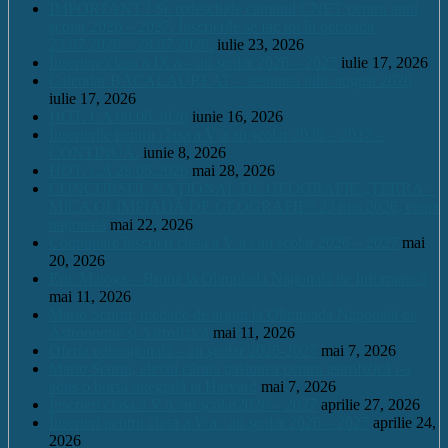
IMPORTANT ! Se redeschide căminul CNET pentru anul
școlar 2026 – 2027. Înscrierile se fac tot în perioada
23.07.2026 – 28.07.2026.
iulie 23, 2026
Înscriere clasa a IX a – an școlar 2026 – 2027
iulie 17, 2026
Calendar BACALAUREAT – sesiunea iulie august 2026
iulie 17, 2026
HOT. CA 09.06.2026
iunie 16, 2026
Înscrierile pentru clasa a V a an școlar 2026 – 2027 –
CONTINUĂ.
iunie 8, 2026
HOT. CA 28.05.2026
mai 28, 2026
CONCURSUL NAŢIONAL DE GEOGRAFIE „TERRA –
MICA OLIMPIADĂ DE GEOGRAFIE” 23 mai 2026, etapa
națională
mai 22, 2026
Continuare înscrieri clasa a V a / an școlar 2026 – 2027
mai
20, 2026
Eric Maioga – Bronz la Olimpiada Națională de Informatică
mai 11, 2026
Mario Scurtu, medalie de argint la Olimpiada Națională de
Astronomie și Astrofizică
mai 11, 2026
Oferta educațională – an școlar 2026-2027
mai 7, 2026
Mario Scurtu, elevul căruia pasiunea pentru astrofizică i-a
adus o bursă integrală la Harvard
mai 7, 2026
Înscrieri clasa a V a /an școlar2026 – 2027
aprilie 27, 2026
Înscrieri pentru clasa a V a / an școlar 2026 – 2027
aprilie 24,
2026