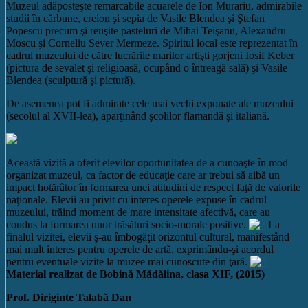
Muzeul adăposteşte remarcabile acuarele de Ion Murariu, admirabile
studii în cărbune, creion şi sepia de Vasile Blendea şi Ştefan
Popescu precum şi reuşite pasteluri de Mihai Teişanu, Alexandru
Moscu şi Corneliu Sever Mermeze. Spiritul local este reprezentat în
cadrul muzeului de către lucrările marilor artişti gorjeni Iosif Keber
(pictura de sevalet şi religioasă, ocupând o întreagă sală) şi Vasile
Blendea (sculptură şi pictură).
De asemenea pot fi admirate cele mai vechi exponate ale muzeului
(secolul al XVII-lea), aparţinând şcolilor flamandă şi italiană.
Această vizită a oferit elevilor oportunitatea de a cunoaşte în mod
organizat muzeul, ca factor de educaţie care ar trebui să aibă un
impact hotărâtor în formarea unei atitudini de respect faţă de valorile
naţionale. Elevii au privit cu interes operele expuse în cadrul
muzeului, trăind moment de mare intensitate afectivă, care au
condus la formarea unor trăsături socio-morale positive.
La
finalul vizitei, elevii ş-au îmbogăţit orizontul cultural, manifestând
mai mult interes pentru operele de artă, exprimându-şi acordul
pentru eventuale vizite la muzee mai cunoscute din ţară.
Material realizat de Bobină Mădălina, clasa XIF, (2015)
Prof. Diriginte Talabă Dan