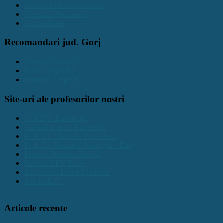
Consiliul de administratie
Consiliul Profesoral
Contabilitate
Recomandari jud. Gorj
Centrul Brancuși
Hotel Targu Jiu
Primaria Targu Jiu
Site-uri ale profesorilor nostri
C.N.E.T. Euroscola
Calea Eroilor – Euroscola
Prof. Dr. Marinela Pîrvulescu
Prof. Dr. Nichifor Gheorghe : Blog
Proiect "Practică Teoria"
Revista REV-ECA
Simpozion Limbi Moderne
Site M.E.C.
Articole recente