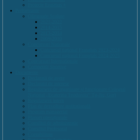
Proiecte Erasmus +
Performante
Olimpiade Scolare
2021-2022
2014-2015
2013-2014
2009-2010
Concursuri Nationale
Concursul național Franglais 2023-2024
Concursul național Franglais 2024-2025
Concursuri Internationale
Competitii Sportive
Documente
Declaratii de avere
Declaratii de interese
Regulament de organizare și funcționare Colegiul
Național „Ecaterina Teodoroiu” Tg-Jiu, Gorj
Regulament intern
Plan de dezvoltare institutională
Program managerial
Planuri operaționale
Consiliul de administratie
Consiliul Profesoral
Contabilitate
Rapoarte de Activitate