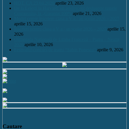
HOT. CA 23.04.2026
aprilie 23, 2026
De la Leleşti la Harvard: un adolescent desluşeşte tainele
Cosmosului, la „Garantat 100%
aprilie 21, 2026
Model cerere înscriere clasa a V a / an școlar 2026 – 2027
aprilie 15, 2026
Înscrieri pentru clasa a V a / an școlar 2026 – 2027
aprilie 15,
2026
Olimpiada Națională de Limba Franceză – Piatra – Neamț
2026
aprilie 10, 2026
Festivalul-concurs de teatru “Sabin Popescu”
aprilie 9, 2026
Cautare