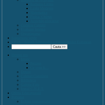
Romana-Latina
Limbi Moderne
Matematica
Fizica- Chimie
Activități educative
Comisia Calitatii
Evaluare Interna
Organigrama
Saptamana verde
EPAS – Scoală Ambasador a Parlamentului European
Despre noi
Istoric
Prezent
Ce vom fi…
Dotare
Cabinet Consiliere
Biblioteca
Galerie Foto
Imnul C.N.E.T.
Oferta Educațională
Personal
Echipa managerială