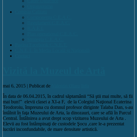
Cadre Didactice
Organigrama
Comisia Calitatii
Componența C.E.A.C.
Regulament C.E.A.C.
R.A.E.I.
Plan operational C.E.A.C.
Strategia C.E.A.C.
Pagina Facebook C.N.E.T.
C.N.E.T. în Media Locală și Națională
Contact
Vizită la Muzeul de Artă
mai 6, 2015 |
Publicat de
Valentin Olaru
Info
În data de 06.04.2015, în cadrul săptamânii “Să ştii mai multe, să fii
mai bun!” elevii clasei a XI-a F, de la Colegiul Naţional Ecaterina
Teodoroiu, împreuna cu domnul profesor diriginte Talaba Dan, s-au
întâlnit în faţa Muzeului de Arta, la dinozauri, care se află în Parcul
Central. Întâlnirea a avut drept scop vizitarea Muzeului de Arta .
Elevii au fost întâmpinaţi de custodele Şocu ,care le-a prezentat
lucrări inconfundabile, de mare densitate artistică.