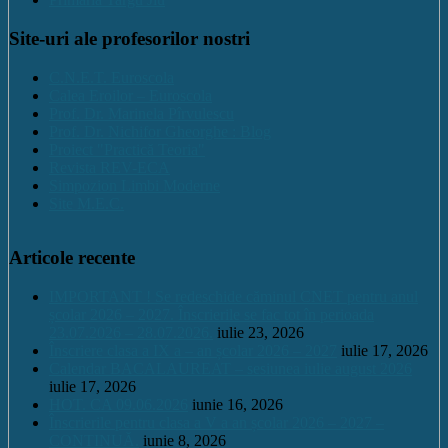
Site-uri ale profesorilor nostri
C.N.E.T. Euroscola
Calea Eroilor – Euroscola
Prof. Dr. Marinela Pîrvulescu
Prof. Dr. Nichifor Gheorghe : Blog
Proiect "Practică Teoria"
Revista REV-ECA
Simpozion Limbi Moderne
Site M.E.C.
Articole recente
IMPORTANT ! Se redeschide căminul CNET pentru anul
școlar 2026 – 2027. Înscrierile se fac tot în perioada
23.07.2026 – 28.07.2026.
iulie 23, 2026
Înscriere clasa a IX a – an școlar 2026 – 2027
iulie 17, 2026
Calendar BACALAUREAT – sesiunea iulie august 2026
iulie 17, 2026
HOT. CA 09.06.2026
iunie 16, 2026
Înscrierile pentru clasa a V a an școlar 2026 – 2027 –
CONTINUĂ.
iunie 8, 2026