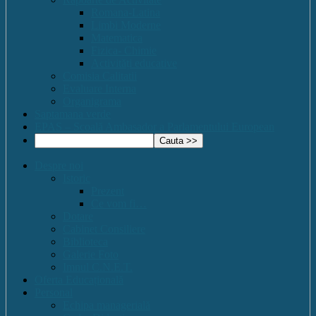
Romana-Latina
Limbi Moderne
Matematica
Fizica- Chimie
Activități educative
Comisia Calitatii
Evaluare Interna
Organigrama
Saptamana verde
EPAS – Scoală Ambasador a Parlamentului European
Despre noi
Istoric
Prezent
Ce vom fi…
Dotare
Cabinet Consiliere
Biblioteca
Galerie Foto
Imnul C.N.E.T.
Oferta Educațională
Personal
Echipa managerială