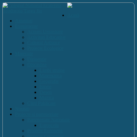
Acasă
Anunturi
Evenimente
Actiuni Umanitare
Activitati Educative
Cultural Artistice
Proiecte Ecologice
Materiale
Dirigentie
Discipline
Limbi straine
Matematica
Geografie
Istorie
Desen
Muzica
Cărti Publicate
Noutati
Proiecte si parteneriate
Parteneriate Nationale
Euroscola
Proiecte Europene
Proiecte Comenius