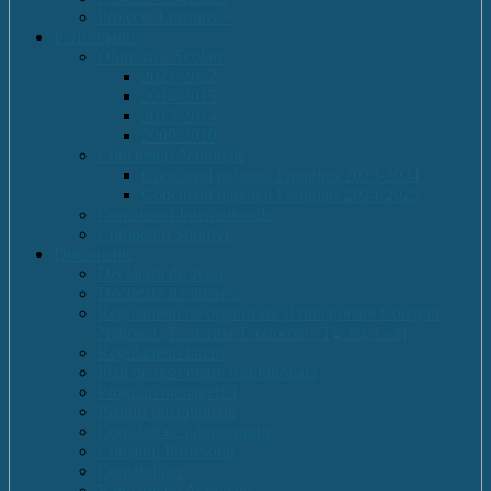
Proiecte Erasmus +
Performante
Olimpiade Scolare
2021-2022
2014-2015
2013-2014
2009-2010
Concursuri Nationale
Concursul național Franglais 2023-2024
Concursul național Franglais 2024-2025
Concursuri Internationale
Competitii Sportive
Documente
Declaratii de avere
Declaratii de interese
Regulament de organizare și funcționare Colegiul
Național „Ecaterina Teodoroiu” Tg-Jiu, Gorj
Regulament intern
Plan de dezvoltare institutională
Program managerial
Planuri operaționale
Consiliul de administratie
Consiliul Profesoral
Contabilitate
Rapoarte de Activitate