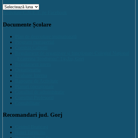
Arhive
Activitate C.N.E.T. pe Facebook
Documente Școlare
Plan de dezvoltare institutională
Program managerial
Comisia Calitatii
Regulament de organizare și funcționare Colegiul Național
„Ecaterina Teodoroiu” Tg-Jiu, Gorj
Regulament intern
Organigrama
Evaluare Interna
Rapoarte de Activitate
Planuri operaționale
Consiliul de administratie
Consiliul Profesoral
Contabilitate
Recomandari jud. Gorj
Centrul Brancuși
Hotel Targu Jiu
Primaria Targu Jiu