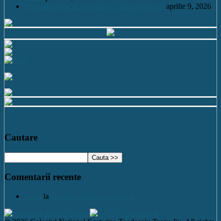
Festivalul-concurs de teatru “Sabin Popescu”
aprilie 9, 2026
Cautare
Comentarii recente
nutzu
la
Desene realizate de elevi II