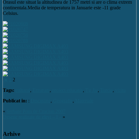
Orasul este situat la altitudinea de 1757 metri si are o clima extrem
continentala.Media de temperatura in Januarie este -11 grade
Celsius.
◄
1
2
Tags:
cultural
,
Erzurum
,
proiect educativ
,
Tg Jiu
,
Turcia
,
vizita
Publicat in:
:
Discipline
,
Geografie
,
Materiale
«
Serbare Pom de Craciun 2007
Desene realizate de elevi – I –
»
Arhive