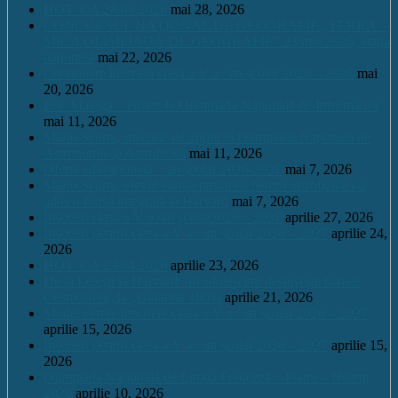
HOT. CA 28.05.2026
mai 28, 2026
CONCURSUL NAŢIONAL DE GEOGRAFIE „TERRA –
MICA OLIMPIADĂ DE GEOGRAFIE” 23 mai 2026, etapa
națională
mai 22, 2026
Continuare înscrieri clasa a V a / an școlar 2026 – 2027
mai
20, 2026
Eric Maioga – Bronz la Olimpiada Națională de Informatică
mai 11, 2026
Mario Scurtu, medalie de argint la Olimpiada Națională de
Astronomie și Astrofizică
mai 11, 2026
Oferta educațională – an școlar 2026-2027
mai 7, 2026
Mario Scurtu, elevul căruia pasiunea pentru astrofizică i-a
adus o bursă integrală la Harvard
mai 7, 2026
Înscrieri clasa a V a /an școlar2026 – 2027
aprilie 27, 2026
Înscrieri pentru clasa a V a / an școlar 2026 – 2027
aprilie 24,
2026
HOT. CA 23.04.2026
aprilie 23, 2026
De la Leleşti la Harvard: un adolescent desluşeşte tainele
Cosmosului, la „Garantat 100%
aprilie 21, 2026
Model cerere înscriere clasa a V a / an școlar 2026 – 2027
aprilie 15, 2026
Înscrieri pentru clasa a V a / an școlar 2026 – 2027
aprilie 15,
2026
Olimpiada Națională de Limba Franceză – Piatra – Neamț
2026
aprilie 10, 2026