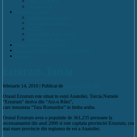
Cadre Didactice
Organigrama
Comisia Calitatii
Componența C.E.A.C.
Regulament C.E.A.C.
R.A.E.I.
Plan operational C.E.A.C.
Strategia C.E.A.C.
Pagina Facebook C.N.E.T.
C.N.E.T. în Media Locală și Națională
Contact
Erzurum, Turcia
februarie 14, 2010 |
Publicat de
Valentin Olaru
Info
Orasul Erzurum este situat in estul Anatoliei, Turcia.Numele
“Erzurum” deriva din “Arz-u Rûm”,
care inseamna “Tara Romanilor” in limba araba.
Orasul Erzurum avea o populatie de 361,235 persoane la
recensamantul din anul 2000 si este capitala provinciei Erzurum, cea
mai mare provincie din regiunea de est a Anatoliei.