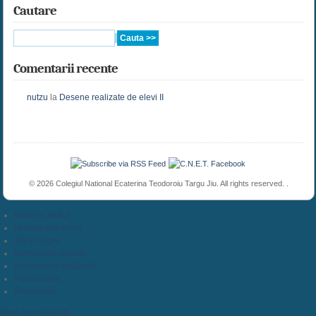
Cautare
Comentarii recente
nutzu
la
Desene realizate de elevi II
© 2026 Colegiul National Ecaterina Teodoroiu Targu Jiu. All rights reserved. .
Mărește fontul
Micșorează fontul
Alb și negru
Inversează culorile
Evidențiază legăturile
Font normal
Resetează
Real Accessability