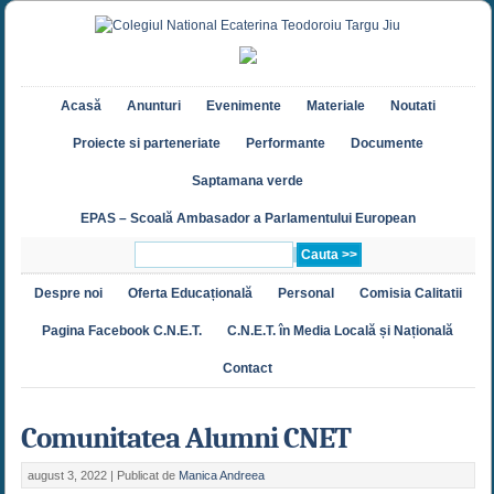
Acasă
Anunturi
Evenimente
Materiale
Noutati
Proiecte si parteneriate
Performante
Documente
Saptamana verde
EPAS – Scoală Ambasador a Parlamentului European
Despre noi
Oferta Educațională
Personal
Comisia Calitatii
Pagina Facebook C.N.E.T.
C.N.E.T. în Media Locală și Națională
Contact
Comunitatea Alumni CNET
august 3, 2022 |
Publicat de
Manica Andreea