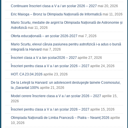
Continuare înscrieri clasa a V a / an școlar 2026 – 2027
mai 20, 2026
Eric Maioga – Bronz la Olimpiada Națională de Informatică
mai 11, 2026
Mario Scurtu, medalie de argint la Olimpiada Națională de Astronomie și
Astrofizică
mai 11, 2026
Oferta educațională – an școlar 2026-2027
mai 7, 2026
Mario Scurtu, elevul căruia pasiunea pentru astrofizică i-a adus o bursă
integrală la Harvard
mai 7, 2026
Înscrieri clasa a V a /an școlar2026 – 2027
aprilie 27, 2026
Înscrieri pentru clasa a V a / an școlar 2026 – 2027
aprilie 24, 2026
HOT. CA 23.04.2026
aprilie 23, 2026
De la Leleşti la Harvard: un adolescent desluşeşte tainele Cosmosului,
la „Garantat 100%
aprilie 21, 2026
Model cerere înscriere clasa a V a / an școlar 2026 – 2027
aprilie 15,
2026
Înscrieri pentru clasa a V a / an școlar 2026 – 2027
aprilie 15, 2026
Olimpiada Națională de Limba Franceză – Piatra – Neamț 2026
aprilie
10, 2026