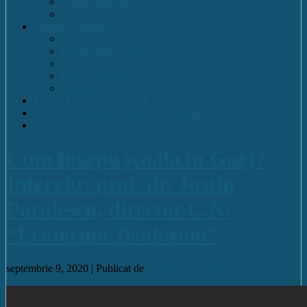
Cadre Didactice
Organigrama
Comisia Calitatii
Componența C.E.A.C.
Regulament C.E.A.C.
R.A.E.I.
Plan operational C.E.A.C.
Strategia C.E.A.C.
Pagina Facebook C.N.E.T.
C.N.E.T. în Media Locală și Națională
Contact
Cum începe școala în Gorj?
Interviu: prof. dr. Justin
Paralescu, director C.N.
“Ecaterina Teodoroiu”
septembrie 9, 2020 |
Publicat de
Valentin Olaru
Info