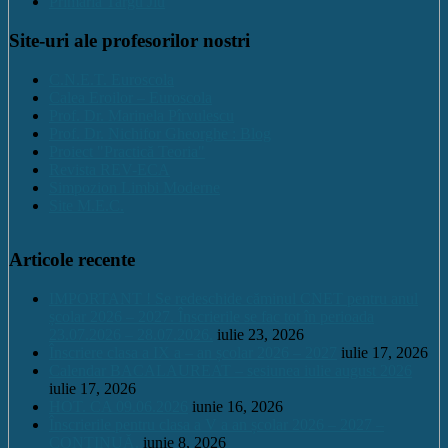
Primaria Targu Jiu
Site-uri ale profesorilor nostri
C.N.E.T. Euroscola
Calea Eroilor – Euroscola
Prof. Dr. Marinela Pîrvulescu
Prof. Dr. Nichifor Gheorghe : Blog
Proiect "Practică Teoria"
Revista REV-ECA
Simpozion Limbi Moderne
Site M.E.C.
Articole recente
IMPORTANT ! Se redeschide căminul CNET pentru anul
școlar 2026 – 2027. Înscrierile se fac tot în perioada
23.07.2026 – 28.07.2026.
iulie 23, 2026
Înscriere clasa a IX a – an școlar 2026 – 2027
iulie 17, 2026
Calendar BACALAUREAT – sesiunea iulie august 2026
iulie 17, 2026
HOT. CA 09.06.2026
iunie 16, 2026
Înscrierile pentru clasa a V a an școlar 2026 – 2027 –
CONTINUĂ.
iunie 8, 2026