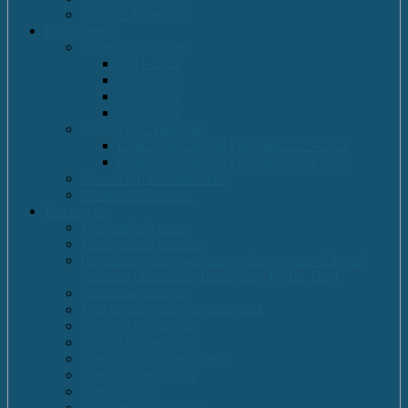
Proiecte Erasmus +
Performante
Olimpiade Scolare
2021-2022
2014-2015
2013-2014
2009-2010
Concursuri Nationale
Concursul național Franglais 2023-2024
Concursul național Franglais 2024-2025
Concursuri Internationale
Competitii Sportive
Documente
Declaratii de avere
Declaratii de interese
Regulament de organizare și funcționare Colegiul
Național „Ecaterina Teodoroiu” Tg-Jiu, Gorj
Regulament intern
Plan de dezvoltare institutională
Program managerial
Planuri operaționale
Consiliul de administratie
Consiliul Profesoral
Contabilitate
Rapoarte de Activitate