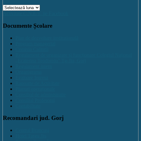
Arhive
Activitate C.N.E.T. pe Facebook
Documente Școlare
Plan de dezvoltare institutională
Program managerial
Comisia Calitatii
Regulament de organizare și funcționare Colegiul Național
„Ecaterina Teodoroiu” Tg-Jiu, Gorj
Regulament intern
Organigrama
Evaluare Interna
Rapoarte de Activitate
Planuri operaționale
Consiliul de administratie
Consiliul Profesoral
Contabilitate
Recomandari jud. Gorj
Centrul Brancuși
Hotel Targu Jiu