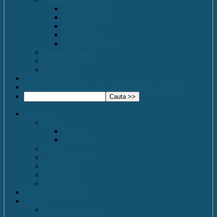
Romana-Latina
Limbi Moderne
Matematica
Fizica- Chimie
Activități educative
Comisia Calitatii
Evaluare Interna
Organigrama
Saptamana verde
EPAS – Scoală Ambasador a Parlamentului European
Despre noi
Istoric
Prezent
Ce vom fi…
Dotare
Cabinet Consiliere
Biblioteca
Galerie Foto
Imnul C.N.E.T.
Oferta Educațională
Personal
Echipa managerială