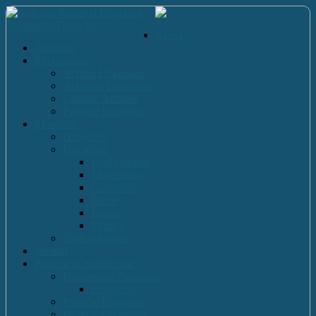
Acasă
Anunturi
Evenimente
Actiuni Umanitare
Activitati Educative
Cultural Artistice
Proiecte Ecologice
Materiale
Dirigentie
Discipline
Limbi straine
Matematica
Geografie
Istorie
Desen
Muzica
Cărti Publicate
Noutati
Proiecte si parteneriate
Parteneriate Nationale
Euroscola
Proiecte Europene
Proiecte Comenius