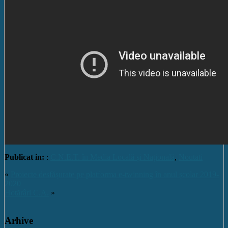
Publicat in:
:
C.N.E.T. în Media Locală și Națională
,
Noutati
«
Proiecte desfășurate pe platforma e-twinning în anul școlar 2019-
2020
Hotărâri C.A.
»
Arhive