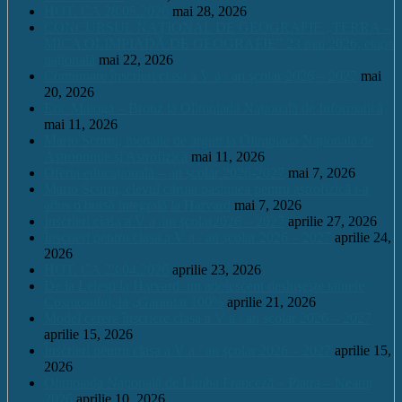
HOT. CA 28.05.2026
mai 28, 2026
CONCURSUL NAŢIONAL DE GEOGRAFIE „TERRA –
MICA OLIMPIADĂ DE GEOGRAFIE” 23 mai 2026, etapa
națională
mai 22, 2026
Continuare înscrieri clasa a V a / an școlar 2026 – 2027
mai
20, 2026
Eric Maioga – Bronz la Olimpiada Națională de Informatică
mai 11, 2026
Mario Scurtu, medalie de argint la Olimpiada Națională de
Astronomie și Astrofizică
mai 11, 2026
Oferta educațională – an școlar 2026-2027
mai 7, 2026
Mario Scurtu, elevul căruia pasiunea pentru astrofizică i-a
adus o bursă integrală la Harvard
mai 7, 2026
Înscrieri clasa a V a /an școlar2026 – 2027
aprilie 27, 2026
Înscrieri pentru clasa a V a / an școlar 2026 – 2027
aprilie 24,
2026
HOT. CA 23.04.2026
aprilie 23, 2026
De la Leleşti la Harvard: un adolescent desluşeşte tainele
Cosmosului, la „Garantat 100%
aprilie 21, 2026
Model cerere înscriere clasa a V a / an școlar 2026 – 2027
aprilie 15, 2026
Înscrieri pentru clasa a V a / an școlar 2026 – 2027
aprilie 15,
2026
Olimpiada Națională de Limba Franceză – Piatra – Neamț
2026
aprilie 10, 2026