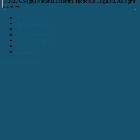
© 2026 Colegiul National Ecaterina Teodoroiu Targu Jiu. All rights
reserved. .
Mărește fontul
Micșorează fontul
Alb și negru
Inversează culorile
Evidențiază legăturile
Font normal
Resetează
Real Accessability