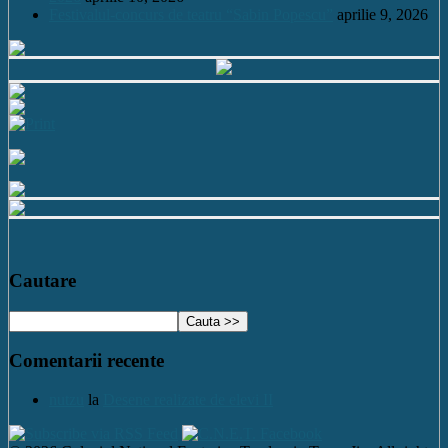
Festivalul-concurs de teatru “Sabin Popescu”
aprilie 9, 2026
Cautare
Comentarii recente
nutzu
la
Desene realizate de elevi II