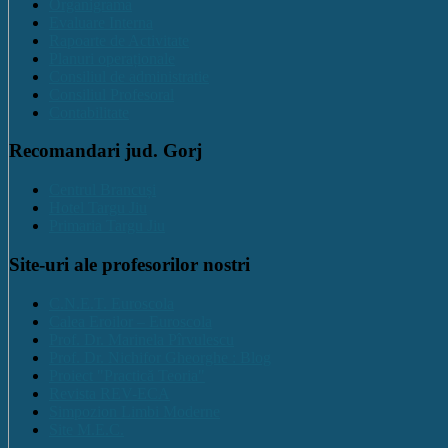
Organigrama
Evaluare Interna
Rapoarte de Activitate
Planuri operaționale
Consiliul de administratie
Consiliul Profesoral
Contabilitate
Recomandari jud. Gorj
Centrul Brancuși
Hotel Targu Jiu
Primaria Targu Jiu
Site-uri ale profesorilor nostri
C.N.E.T. Euroscola
Calea Eroilor – Euroscola
Prof. Dr. Marinela Pîrvulescu
Prof. Dr. Nichifor Gheorghe : Blog
Proiect "Practică Teoria"
Revista REV-ECA
Simpozion Limbi Moderne
Site M.E.C.