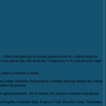
biectivul principal al acestui protocol este de a stabili relaţii de
ul educaţional din cele două ţări. Cooperarea va fi realizată prin vizite
Carmen şi Paralescu Justin.
nul Seljuk Alaeddin Keykubad II. Citadela aflată pe dealul din centrul
lături de prieteni.
 licee guvernamentale, dar şi private, să cunoască sistemul educaţional
ălău Bogdan, Giubelan Iulia, Popescu Vlad, Pricolici Oana, Trămîndan