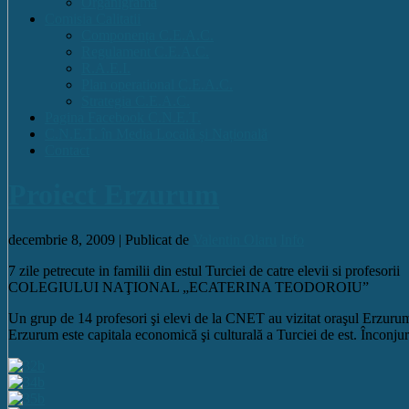
Organigrama
Comisia Calitatii
Componența C.E.A.C.
Regulament C.E.A.C.
R.A.E.I.
Plan operational C.E.A.C.
Strategia C.E.A.C.
Pagina Facebook C.N.E.T.
C.N.E.T. în Media Locală și Națională
Contact
Proiect Erzurum
decembrie 8, 2009 |
Publicat de
Valentin Olaru
Info
7 zile petrecute in familii din estul Turciei de catre elevii si profesorii
COLEGIULUI NAŢIONAL „ECATERINA TEODOROIU”
Un grup de 14 profesori şi elevi de la CNET au vizitat oraşul Erzuru
Erzurum este capitala economică şi culturală a Turciei de est. Înconju