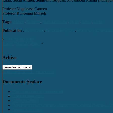
Radu, Suciu Andrei, Seimeanu Bogdan, Pîrcălăboiu Adrian şi Drăgul
Profesor Neguleasa Carmen
Profesor Runceanu Mihaela
Tags:
cultural
,
Erzurum
,
proiect educativ
,
Tg Jiu
,
Turcia
,
vizita
Publicat in:
:
Evenimente
,
Proiecte Europene
,
Proiecte si parteneriate
«
Proiect Curtisoara
Proiect “Stilul de Viata”
»
Arhive
Arhive
Activitate C.N.E.T. pe Facebook
Documente Școlare
Plan de dezvoltare institutională
Program managerial
Comisia Calitatii
Regulament de organizare și funcționare Colegiul Național „Ec
Regulament intern