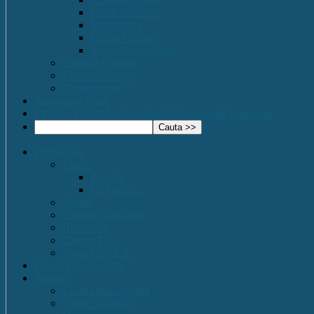
Limbi Moderne
Matematica
Fizica- Chimie
Activități educative
Comisia Calitatii
Evaluare Interna
Organigrama
Saptamana verde
EPAS – Scoală Ambasador a Parlamentului European
Despre noi
Istoric
Prezent
Ce vom fi…
Dotare
Cabinet Consiliere
Biblioteca
Galerie Foto
Imnul C.N.E.T.
Oferta Educațională
Personal
Echipa managerială
Cadre Didactice