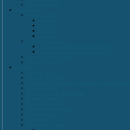
Proiecte Erasmus +
Performante
Olimpiade Scolare
2021-2022
2014-2015
2013-2014
2009-2010
Concursuri Nationale
Concursul național Franglais 2023-2024
Concursul național Franglais 2024-2025
Concursuri Internationale
Competitii Sportive
Documente
Declaratii de avere
Declaratii de interese
Regulament de organizare și funcționare Colegiul Națion
Regulament intern
Plan de dezvoltare institutională
Program managerial
Planuri operaționale
Consiliul de administratie
Consiliul Profesoral
Contabilitate
Rapoarte de Activitate
Romana-Latina