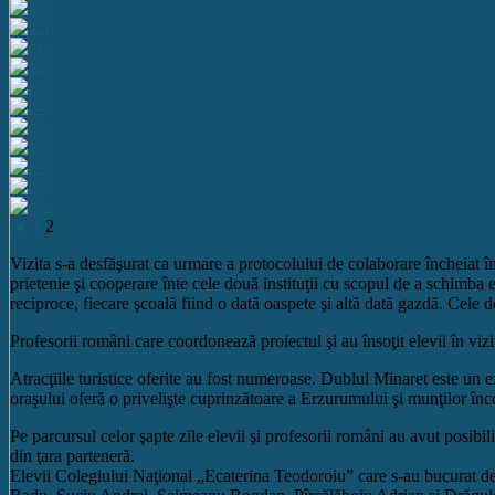
◄
1
2
Vizita s-a desfăşurat ca urmare a protocolului de colaborare încheiat î
prietenie şi cooperare înte cele două instituţii cu scopul de a schimba ex
reciproce, fiecare şcoală fiind o dată oaspete şi altă dată gazdă. Cele do
Profesorii români care coordonează proiectul şi au însoţit elevii în 
Atracţiile turistice oferite au fost numeroase. Dublul Minaret este un
oraşului oferă o privelişte cuprinzătoare a Erzurumului şi munţilor înco
Pe parcursul celor şapte zile elevii şi profesorii români au avut posibili
din ţara parteneră.
Elevii Colegiului Naţional „Ecaterina Teodoroiu” care s-au bucurat d