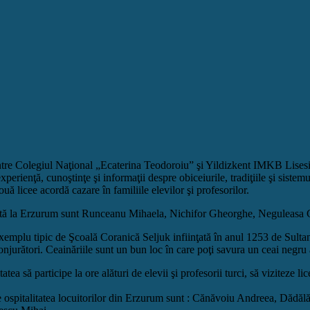
ntre Colegiul Naţional „Ecaterina Teodoroiu” şi Yildizkent IMKB Lisesi . O
perienţă, cunoştinţe şi informaţii despre obiceiurile, tradiţiile şi sistem
uă licee acordă cazare în familiile elevilor şi profesorilor.
vizită la Erzurum sunt Runceanu Mihaela, Nichifor Gheorghe, Neguleasa 
 exemplu tipic de Şcoală Coranică Seljuk infiinţată în anul 1253 de Sulta
njurători. Ceainăriile sunt un bun loc în care poţi savura un ceai negru a
tatea să participe la ore alături de elevii şi profesorii turci, să viziteze
e ospitalitatea locuitorilor din Erzurum sunt : Cănăvoiu Andreea, Dăd