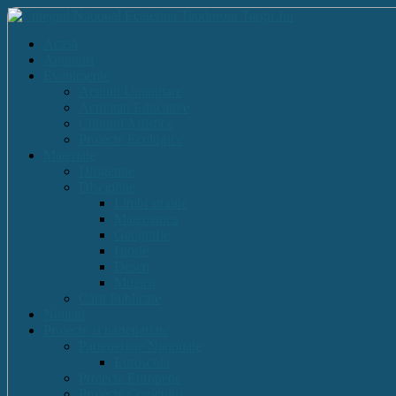
Acasă
Anunturi
Evenimente
Actiuni Umanitare
Activitati Educative
Cultural Artistice
Proiecte Ecologice
Materiale
Dirigentie
Discipline
Limbi straine
Matematica
Geografie
Istorie
Desen
Muzica
Cărti Publicate
Noutati
Proiecte si parteneriate
Parteneriate Nationale
Euroscola
Proiecte Europene
Proiecte Comenius