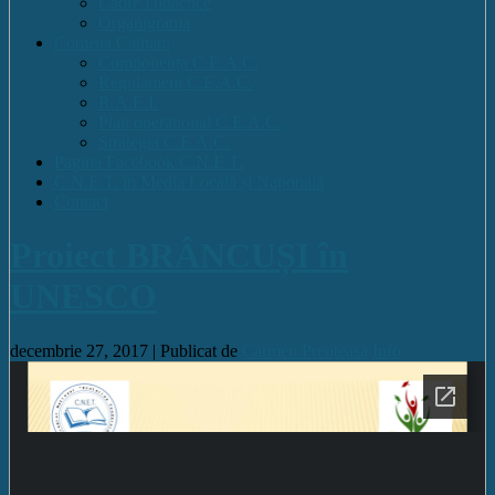
Cadre Didactice
Organigrama
Comisia Calitatii
Componența C.E.A.C.
Regulament C.E.A.C.
R.A.E.I.
Plan operational C.E.A.C.
Strategia C.E.A.C.
Pagina Facebook C.N.E.T.
C.N.E.T. în Media Locală și Națională
Contact
Proiect BRÂNCUȘI în
UNESCO
decembrie 27, 2017 |
Publicat de
Carmen Preoteasa
Info