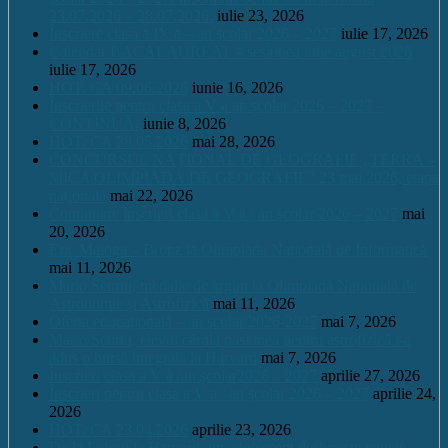
23.07.2026 – 28.07.2026.
iulie 23, 2026
Înscriere clasa a IX a – an școlar 2026 – 2027
iulie 17, 2026
Calendar BACALAUREAT – sesiunea iulie august 2026
iulie 17, 2026
HOT. CA 09.06.2026
iunie 16, 2026
Înscrierile pentru clasa a V a an școlar 2026 – 2027 –
CONTINUĂ.
iunie 8, 2026
HOT. CA 28.05.2026
mai 28, 2026
CONCURSUL NAŢIONAL DE GEOGRAFIE „TERRA –
MICA OLIMPIADĂ DE GEOGRAFIE” 23 mai 2026, etapa
națională
mai 22, 2026
Continuare înscrieri clasa a V a / an școlar 2026 – 2027
mai
20, 2026
Eric Maioga – Bronz la Olimpiada Națională de Informatică
mai 11, 2026
Mario Scurtu, medalie de argint la Olimpiada Națională de
Astronomie și Astrofizică
mai 11, 2026
Oferta educațională – an școlar 2026-2027
mai 7, 2026
Mario Scurtu, elevul căruia pasiunea pentru astrofizică i-a
adus o bursă integrală la Harvard
mai 7, 2026
Înscrieri clasa a V a /an școlar2026 – 2027
aprilie 27, 2026
Înscrieri pentru clasa a V a / an școlar 2026 – 2027
aprilie 24,
2026
HOT. CA 23.04.2026
aprilie 23, 2026
De la Leleşti la Harvard: un adolescent desluşeşte tainele