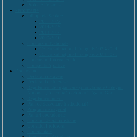
Proiecte Erasmus +
Performante
Olimpiade Scolare
2021-2022
2014-2015
2013-2014
2009-2010
Concursuri Nationale
Concursul național Franglais 2023-2024
Concursul național Franglais 2024-2025
Concursuri Internationale
Competitii Sportive
Documente
Declaratii de avere
Declaratii de interese
Regulament de organizare și funcționare Colegiul
Național „Ecaterina Teodoroiu” Tg-Jiu, Gorj
Regulament intern
Plan de dezvoltare institutională
Program managerial
Planuri operaționale
Consiliul de administratie
Consiliul Profesoral
Contabilitate
Rapoarte de Activitate