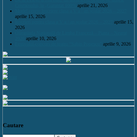
Cosmosului, la „Garantat 100%
aprilie 21, 2026
Model cerere înscriere clasa a V a / an școlar 2026 – 2027
aprilie 15, 2026
Înscrieri pentru clasa a V a / an școlar 2026 – 2027
aprilie 15,
2026
Olimpiada Națională de Limba Franceză – Piatra – Neamț
2026
aprilie 10, 2026
Festivalul-concurs de teatru “Sabin Popescu”
aprilie 9, 2026
Cautare