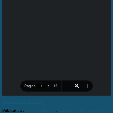
Descarcă (PPT, 6.11MB)
Publicat in:
:
Activitati Educative
,
Anunturi
,
Proiecte si parteneriate