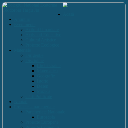
Acasă
Anunturi
Evenimente
Actiuni Umanitare
Activitati Educative
Cultural Artistice
Proiecte Ecologice
Materiale
Dirigentie
Discipline
Limbi straine
Matematica
Geografie
Istorie
Desen
Muzica
Cărti Publicate
Noutati
Proiecte si parteneriate
Parteneriate Nationale
Euroscola
Proiecte Europene
Proiecte Comenius