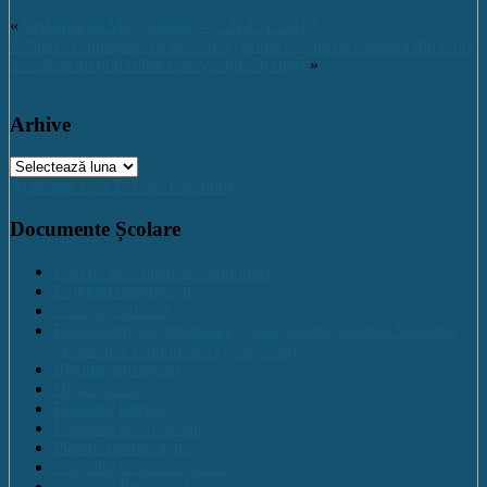
«
Serbarea de Moș Crăciun – C.N.E.T. 2017
Echipa Technogods de la CNET, prima echipă de robotică din Gorj,
a realizat un nou robot care va intra în ring!
»
Arhive
Arhive
Activitate C.N.E.T. pe Facebook
Documente Școlare
Plan de dezvoltare institutională
Program managerial
Comisia Calitatii
Regulament de organizare și funcționare Colegiul Național
„Ecaterina Teodoroiu” Tg-Jiu, Gorj
Regulament intern
Organigrama
Evaluare Interna
Rapoarte de Activitate
Planuri operaționale
Consiliul de administratie
Consiliul Profesoral