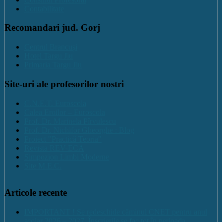
Contabilitate
Recomandari jud. Gorj
Centrul Brancuși
Hotel Targu Jiu
Primaria Targu Jiu
Site-uri ale profesorilor nostri
C.N.E.T. Euroscola
Calea Eroilor – Euroscola
Prof. Dr. Marinela Pîrvulescu
Prof. Dr. Nichifor Gheorghe : Blog
Proiect "Practică Teoria"
Revista REV-ECA
Simpozion Limbi Moderne
Site M.E.C.
Articole recente
IMPORTANT ! Se redeschide căminul CNET pentru anul
școlar 2026 – 2027. Înscrierile se fac tot în perioada