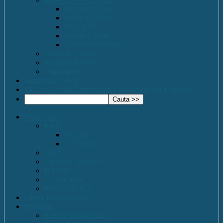
Romana-Latina
Limbi Moderne
Matematica
Fizica- Chimie
Activități educative
Comisia Calitatii
Evaluare Interna
Organigrama
Saptamana verde
EPAS – Scoală Ambasador a Parlamentului European
Despre noi
Istoric
Prezent
Ce vom fi…
Dotare
Cabinet Consiliere
Biblioteca
Galerie Foto
Imnul C.N.E.T.
Oferta Educațională
Personal
Echipa managerială