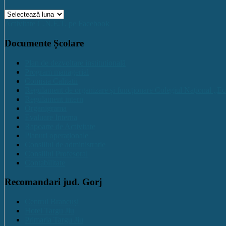
Arhive
Activitate C.N.E.T. pe Facebook
Documente Școlare
Plan de dezvoltare institutională
Program managerial
Comisia Calitatii
Regulament de organizare și funcționare Colegiul Național „Ec
Regulament intern
Organigrama
Evaluare Interna
Rapoarte de Activitate
Planuri operaționale
Consiliul de administratie
Consiliul Profesoral
Contabilitate
Recomandari jud. Gorj
Centrul Brancuși
Hotel Targu Jiu
Primaria Targu Jiu