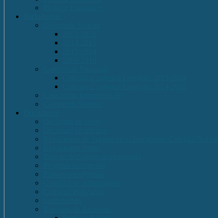
Proiecte Erasmus +
Performante
Olimpiade Scolare
2021-2022
2014-2015
2013-2014
2009-2010
Concursuri Nationale
Concursul național Franglais 2023-2024
Concursul național Franglais 2024-2025
Concursuri Internationale
Competitii Sportive
Documente
Declaratii de avere
Declaratii de interese
Regulament de organizare și funcționare Colegiul Națion
Regulament intern
Plan de dezvoltare institutională
Program managerial
Planuri operaționale
Consiliul de administratie
Consiliul Profesoral
Contabilitate
Rapoarte de Activitate
Romana-Latina