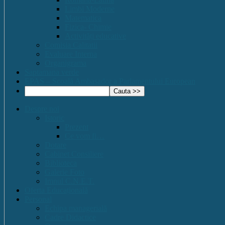
Limbi Moderne
Matematica
Fizica- Chimie
Activități educative
Comisia Calitatii
Evaluare Interna
Organigrama
Saptamana verde
EPAS – Scoală Ambasador a Parlamentului European
Despre noi
Istoric
Prezent
Ce vom fi…
Dotare
Cabinet Consiliere
Biblioteca
Galerie Foto
Imnul C.N.E.T.
Oferta Educațională
Personal
Echipa managerială
Cadre Didactice