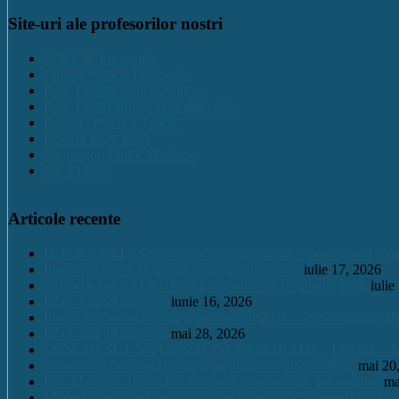
Site-uri ale profesorilor nostri
C.N.E.T. Euroscola
Calea Eroilor – Euroscola
Prof. Dr. Marinela Pîrvulescu
Prof. Dr. Nichifor Gheorghe : Blog
Proiect "Practică Teoria"
Revista REV-ECA
Simpozion Limbi Moderne
Site M.E.C.
Articole recente
IMPORTANT ! Se redeschide căminul CNET pentru anul școlar 2
Înscriere clasa a IX a – an școlar 2026 – 2027
iulie 17, 2026
Calendar BACALAUREAT – sesiunea iulie august 2026
iulie
HOT. CA 09.06.2026
iunie 16, 2026
Înscrierile pentru clasa a V a an școlar 2026 – 2027 – CONT
HOT. CA 28.05.2026
mai 28, 2026
CONCURSUL NAŢIONAL DE GEOGRAFIE „TERRA – MICA 
Continuare înscrieri clasa a V a / an școlar 2026 – 2027
mai 20
Eric Maioga – Bronz la Olimpiada Națională de Informatică
ma
Mario Scurtu, medalie de argint la Olimpiada Națională de Astr