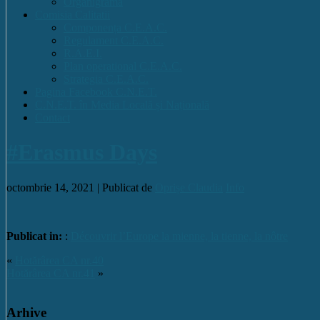
Organigrama
Comisia Calitatii
Componența C.E.A.C.
Regulament C.E.A.C.
R.A.E.I.
Plan operational C.E.A.C.
Strategia C.E.A.C.
Pagina Facebook C.N.E.T.
C.N.E.T. în Media Locală și Națională
Contact
#Erasmus Days
octombrie 14, 2021 |
Publicat de
Oprișe Claudia
Info
Publicat in:
:
Découvrir l’Europe la mienne, la tienne, la nôtre
«
Hotărârea CA nr.40
Hotărârea CA nr.41
»
Arhive