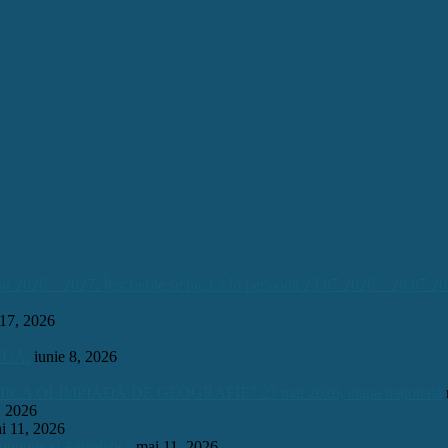
026 – 2027. Înscrierile se fac tot în perioada 23.07.2026 – 28.07.20
 17, 2026
INUĂ.
iunie 8, 2026
OLIMPIADĂ DE GEOGRAFIE” 23 mai 2026, etapa națională
, 2026
i 11, 2026
onomie și Astrofizică
mai 11, 2026