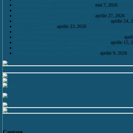
Oferta educațională – an școlar 2026-2027
mai 7, 2026
Mario Scurtu, elevul căruia pasiunea pentru astrofizică i-a adus
Înscrieri clasa a V a /an școlar2026 – 2027
aprilie 27, 2026
Înscrieri pentru clasa a V a / an școlar 2026 – 2027
aprilie 24, 
HOT. CA 23.04.2026
aprilie 23, 2026
De la Leleşti la Harvard: un adolescent desluşeşte tainele Cos
Model cerere înscriere clasa a V a / an școlar 2026 – 2027
apri
Înscrieri pentru clasa a V a / an școlar 2026 – 2027
aprilie 15, 
Olimpiada Națională de Limba Franceză – Piatra – Neamț 202
Festivalul-concurs de teatru “Sabin Popescu”
aprilie 9, 2026
Cautare