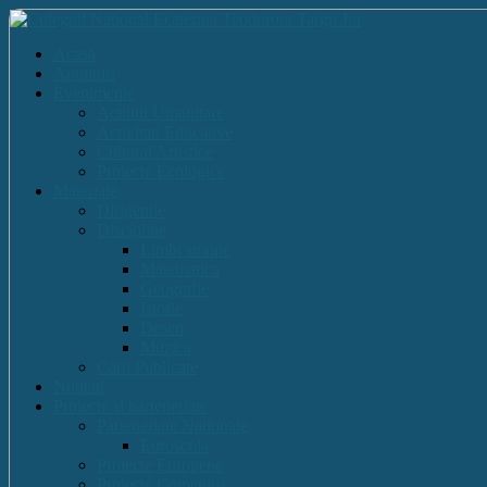
Acasă
Anunturi
Evenimente
Actiuni Umanitare
Activitati Educative
Cultural Artistice
Proiecte Ecologice
Materiale
Dirigentie
Discipline
Limbi straine
Matematica
Geografie
Istorie
Desen
Muzica
Cărti Publicate
Noutati
Proiecte si parteneriate
Parteneriate Nationale
Euroscola
Proiecte Europene
Proiecte Comenius