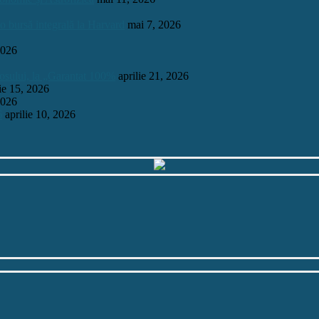
 o bursă integrală la Harvard
mai 7, 2026
2026
mosului, la „Garantat 100%
aprilie 21, 2026
lie 15, 2026
2026
6
aprilie 10, 2026