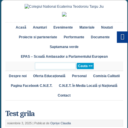
Acasă
Anunturi
Evenimente
Materiale
Noutati
Proiecte si parteneriate
Performante
Documente
Saptamana verde
EPAS – Scoală Ambasador a Parlamentului European
Despre noi
Oferta Educațională
Personal
Comisia Calitatii
Pagina Facebook C.N.E.T.
C.N.E.T. în Media Locală și Națională
Contact
Test grila
noiembrie 3, 2025 |
Publicat de
Oprișe Claudia