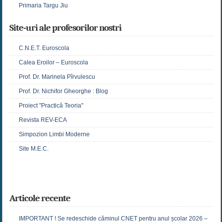
Primaria Targu Jiu
Site-uri ale profesorilor nostri
C.N.E.T. Euroscola
Calea Eroilor – Euroscola
Prof. Dr. Marinela Pîrvulescu
Prof. Dr. Nichifor Gheorghe : Blog
Proiect "Practică Teoria"
Revista REV-ECA
Simpozion Limbi Moderne
Site M.E.C.
Articole recente
IMPORTANT ! Se redeschide căminul CNET pentru anul școlar 2026 –