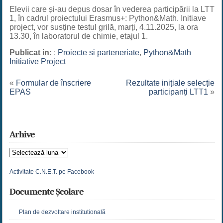
Elevii care și-au depus dosar în vederea participării la LTT
1, în cadrul proiectului Erasmus+: Python&Math. Initiave
project, vor susține testul grilă, marți, 4.11.2025, la ora
13.30, în laboratorul de chimie, etajul 1.
Publicat in:
:
Proiecte si parteneriate
,
Python&Math
Initiative Project
«
Formular de înscriere
Rezultate inițiale selecție
EPAS
participanți LTT1
»
Arhive
Arhive
Activitate C.N.E.T. pe Facebook
Documente Școlare
Plan de dezvoltare institutională