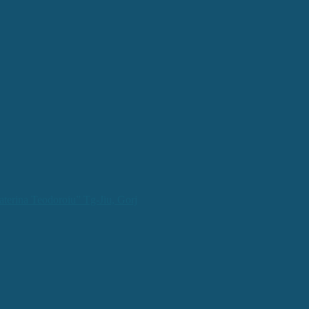
aterina Teodoroiu” Tg-Jiu, Gorj