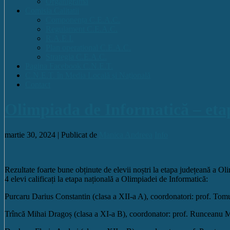
Organigrama
Comisia Calitatii
Componența C.E.A.C.
Regulament C.E.A.C.
R.A.E.I.
Plan operational C.E.A.C.
Strategia C.E.A.C.
Pagina Facebook C.N.E.T.
C.N.E.T. în Media Locală și Națională
Contact
Olimpiada de Informatică – eta
martie 30, 2024 |
Publicat de
Manica Andreea
Info
Rezultate foarte bune obținute de elevii noștri la etapa județeană a Ol
4 elevi calificați la etapa națională a Olimpiadei de Informatică:
Purcaru Darius Constantin (clasa a XII-a A), coordonatori: prof. Tom
Trîncă Mihai Dragoș (clasa a XI-a B), coordonator: prof. Runceanu M