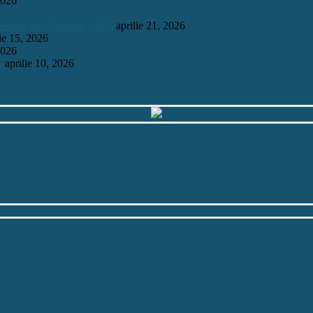
2026
mosului, la „Garantat 100%
aprilie 21, 2026
lie 15, 2026
2026
6
aprilie 10, 2026