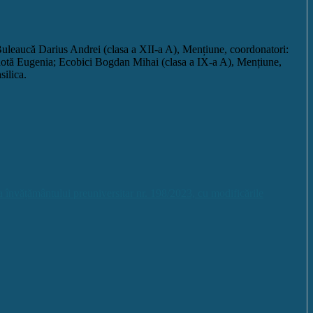
Buleaucă Darius Andrei (clasa a XII-a A), Mențiune, coordonatori:
 Ohotă Eugenia; Ecobici Bogdan Mihai (clasa a IX-a A), Mențiune,
ilica.
gea învățământului preuniversitar nr. 198/2023, cu modificările