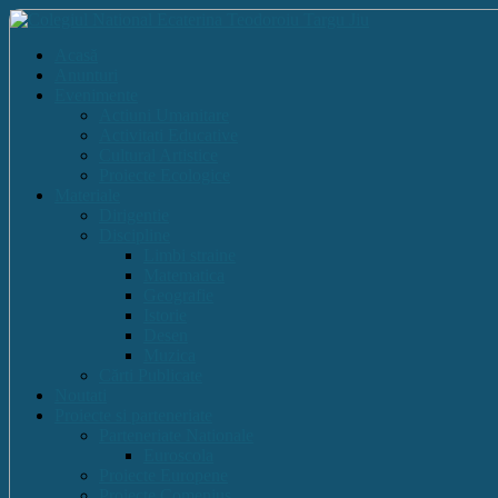
Acasă
Anunturi
Evenimente
Actiuni Umanitare
Activitati Educative
Cultural Artistice
Proiecte Ecologice
Materiale
Dirigentie
Discipline
Limbi straine
Matematica
Geografie
Istorie
Desen
Muzica
Cărti Publicate
Noutati
Proiecte si parteneriate
Parteneriate Nationale
Euroscola
Proiecte Europene
Proiecte Comenius