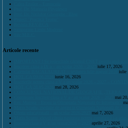
Calea Eroilor – Euroscola
Prof. Dr. Marinela Pîrvulescu
Prof. Dr. Nichifor Gheorghe : Blog
Proiect "Practică Teoria"
Revista REV-ECA
Simpozion Limbi Moderne
Site M.E.C.
Articole recente
IMPORTANT ! Se redeschide căminul CNET pentru anul școlar 2
Înscriere clasa a IX a – an școlar 2026 – 2027
iulie 17, 2026
Calendar BACALAUREAT – sesiunea iulie august 2026
iulie
HOT. CA 09.06.2026
iunie 16, 2026
Înscrierile pentru clasa a V a an școlar 2026 – 2027 – CONT
HOT. CA 28.05.2026
mai 28, 2026
CONCURSUL NAŢIONAL DE GEOGRAFIE „TERRA – MICA 
Continuare înscrieri clasa a V a / an școlar 2026 – 2027
mai 20
Eric Maioga – Bronz la Olimpiada Națională de Informatică
ma
Mario Scurtu, medalie de argint la Olimpiada Națională de Astr
Oferta educațională – an școlar 2026-2027
mai 7, 2026
Mario Scurtu, elevul căruia pasiunea pentru astrofizică i-a adus
Înscrieri clasa a V a /an școlar2026 – 2027
aprilie 27, 2026