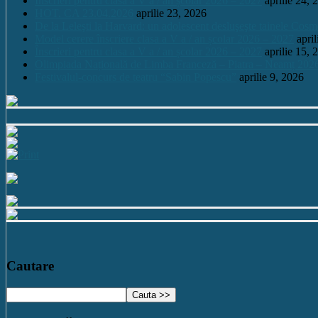
Înscrieri pentru clasa a V a / an școlar 2026 – 2027
aprilie 24, 
HOT. CA 23.04.2026
aprilie 23, 2026
De la Leleşti la Harvard: un adolescent desluşeşte tainele Cos
Model cerere înscriere clasa a V a / an școlar 2026 – 2027
apri
Înscrieri pentru clasa a V a / an școlar 2026 – 2027
aprilie 15, 
Olimpiada Națională de Limba Franceză – Piatra – Neamț 202
Festivalul-concurs de teatru “Sabin Popescu”
aprilie 9, 2026
Cautare