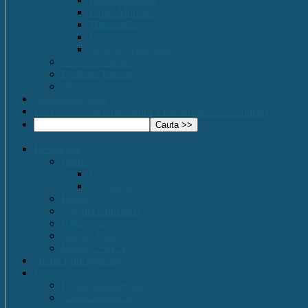
Limbi Moderne
Matematica
Fizica- Chimie
Activități educative
Comisia Calitatii
Evaluare Interna
Organigrama
Saptamana verde
EPAS – Scoală Ambasador a Parlamentului European
Despre noi
Istoric
Prezent
Ce vom fi…
Dotare
Cabinet Consiliere
Biblioteca
Galerie Foto
Imnul C.N.E.T.
Oferta Educațională
Personal
Echipa managerială
Cadre Didactice