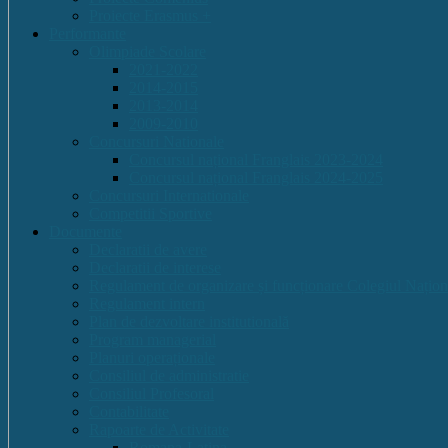
Proiecte Erasmus +
Performante
Olimpiade Scolare
2021-2022
2014-2015
2013-2014
2009-2010
Concursuri Nationale
Concursul național Franglais 2023-2024
Concursul național Franglais 2024-2025
Concursuri Internationale
Competitii Sportive
Documente
Declaratii de avere
Declaratii de interese
Regulament de organizare și funcționare Colegiul Națion
Regulament intern
Plan de dezvoltare institutională
Program managerial
Planuri operaționale
Consiliul de administratie
Consiliul Profesoral
Contabilitate
Rapoarte de Activitate
Romana-Latina