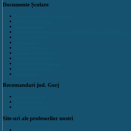
Documente Școlare
Plan de dezvoltare institutională
Program managerial
Comisia Calitatii
Regulament de organizare și funcționare Colegiul Național „Ec
Regulament intern
Organigrama
Evaluare Interna
Rapoarte de Activitate
Planuri operaționale
Consiliul de administratie
Consiliul Profesoral
Contabilitate
Recomandari jud. Gorj
Centrul Brancuși
Hotel Targu Jiu
Primaria Targu Jiu
Site-uri ale profesorilor nostri
C.N.E.T. Euroscola