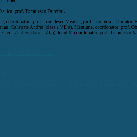
a Carmen;
asilica, prof. Tomulescu Dumitru.
iune, coordonatori: prof. Tomulescu Vasilica, prof. Tomulescu Dumitru; 
stian; Calistrate Andrei (clasa a VII-a), Mențiune, coordonator: prof.
 Eugen Andrei (clasa a VI-a), locul V, coordonator: prof. Tomulescu Vas
lă a Olimpiadei de Informatică
are
ță, în conformitate cu prevederile art. 65 alin. (4) lit. b) și c) din Le