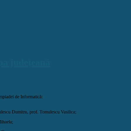
pa județeană
impiadei de Informatică:
ulescu Dumitru, prof. Tomulescu Vasilica;
ihaela;