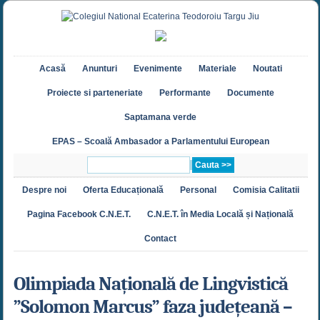
Acasă
Anunturi
Evenimente
Materiale
Noutati
Proiecte si parteneriate
Performante
Documente
Saptamana verde
EPAS – Scoală Ambasador a Parlamentului European
Despre noi
Oferta Educațională
Personal
Comisia Calitatii
Pagina Facebook C.N.E.T.
C.N.E.T. în Media Locală și Națională
Contact
Olimpiada Națională de Lingvistică
”Solomon Marcus” faza județeană –