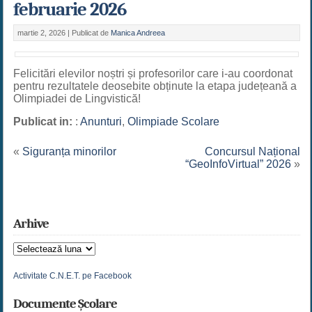
februarie 2026
martie 2, 2026 |
Publicat de
Manica Andreea
Felicitări elevilor noștri și profesorilor care i-au coordonat
pentru rezultatele deosebite obținute la etapa județeană a
Olimpiadei de Lingvistică!
Publicat in:
:
Anunturi
,
Olimpiade Scolare
«
Siguranța minorilor
Concursul Național
“GeoInfoVirtual” 2026
»
Arhive
Arhive
Activitate C.N.E.T. pe Facebook
Documente Școlare