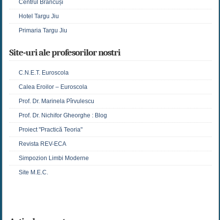
Centrul Brancuși
Hotel Targu Jiu
Primaria Targu Jiu
Site-uri ale profesorilor nostri
C.N.E.T. Euroscola
Calea Eroilor – Euroscola
Prof. Dr. Marinela Pîrvulescu
Prof. Dr. Nichifor Gheorghe : Blog
Proiect "Practică Teoria"
Revista REV-ECA
Simpozion Limbi Moderne
Site M.E.C.